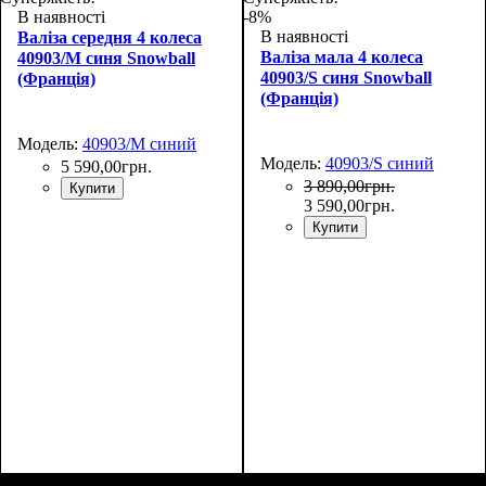
В наявності
-8%
В наявності
Валіза середня 4 колеса
Валіза мала 4 колеса
40903/M синя Snowball
40903/S синя Snowball
(Франція)
(Франція)
Модель:
40903/M синий
Модель:
40903/S синий
5 590
,
00
грн.
3 890
,
00
грн.
Купити
3 590
,
00
грн.
Купити
Размер,см (В*Ш*Г)
Объем, л
: 69+13
:
Размер,см (В*Ш*Г)
Объем, л
: 42+9
: