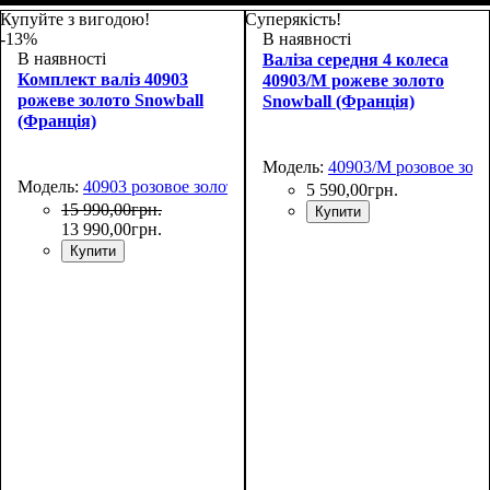
67х44х27+5
55х38х24+5
Купуйте з вигодою!
Суперякість!
-13%
В наявності
В наявності
Валіза середня 4 колеса
Комплект валіз 40903
40903/M рожеве золото
рожеве золото Snowball
Snowball (Франція)
(Франція)
Модель:
40903/M розовое зол
Модель:
40903 розовое золото
5 590
,
00
грн.
15 990
,
00
грн.
Купити
13 990
,
00
грн.
Купити