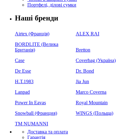
Портфелі, ділові сумки
Наші бренди
Airtex (Франція)
ALEX RAI
BORDLITE (Велика
Британія)
Bretton
Case
Coverbag (Україна)
De Esse
Dr. Bond
H.Т.1983
Jia Jun
Lanpad
Marco Coverna
Power In Eavas
Royal Mountain
Snowball (Франция)
WINGS (Польща)
ТМ NUMANNI
Доставка та оплата
Гарантія