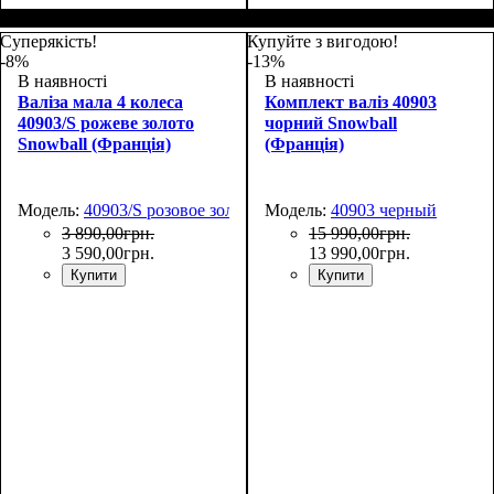
Размер,см (В*Ш*Г)
Объем, л
: 69+13
:
67х44х27+5
Суперякість!
Купуйте з вигодою!
-8%
-13%
В наявності
В наявності
Валіза мала 4 колеса
Комплект валіз 40903
40903/S рожеве золото
чорний Snowball
Snowball (Франція)
(Франція)
Модель:
40903/S розовое золото
Модель:
40903 черный
3 890
,
00
грн.
15 990
,
00
грн.
3 590
,
00
грн.
13 990
,
00
грн.
Купити
Купити