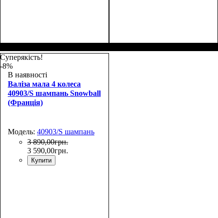
Размер,см (В*Ш*Г)
Объем, л
: 106+17
:
Размер,см (В*Ш*Г)
Объем, л
: 69+13
:
77х51х31+5
67х44х27+5
Суперякість!
-8%
В наявності
Валіза мала 4 колеса
40903/S шампань Snowball
(Франція)
Модель:
40903/S шампань
3 890
,
00
грн.
3 590
,
00
грн.
Купити