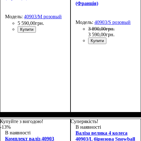
(Франція)
Модель:
40903/M розовый
Модель:
40903/S розовый
5 590
,
00
грн.
3 890
,
00
грн.
Купити
3 590
,
00
грн.
Купити
Размер,см (В*Ш*Г)
Объем, л
: 69+13
:
Размер,см (В*Ш*Г)
Объем, л
: 42+9
:
67х44х27+5
55х38х24+5
Купуйте з вигодою!
Суперякість!
-13%
В наявності
В наявності
Валіза велика 4 колеса
Комплект валіз 40903
40903/L бірюзова Snowball