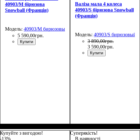
Валіза мала 4 колеса
40903/M бірюзова
40903/S бірюзова Snowball
Snowball (Франція)
(Франція)
Модель:
40903/M бирюзовый
Модель:
40903/S бирюзовый
5 590
,
00
грн.
3 890
,
00
грн.
Купити
3 590
,
00
грн.
Купити
Размер,см (В*Ш*Г)
Объем, л
: 69+13
:
Размер,см (В*Ш*Г)
Объем, л
: 42+9
:
67х44х27+5
55х38х24+5
Купуйте з вигодою!
Суперякість!
-13%
В наявності