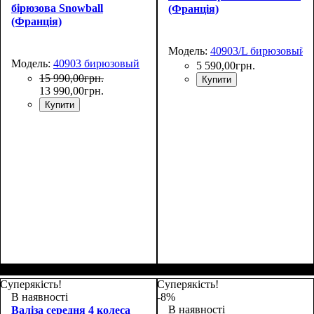
бірюзова Snowball
(Франція)
(Франція)
Модель:
40903/L бирюзовый
Модель:
40903 бирюзовый
5 590
,
00
грн.
15 990
,
00
грн.
Купити
13 990
,
00
грн.
Купити
Размер,см (В*Ш*Г)
Объем, л
: 106+17
:
77х51х31+5
Суперякість!
Суперякість!
В наявності
-8%
В наявності
Валіза середня 4 колеса