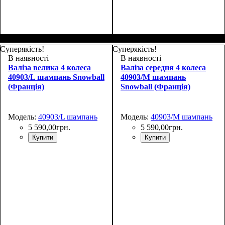
Размер,см (В*Ш*Г)
Объем, л
: 42+9
:
55х38х24+5
Суперякість!
Суперякість!
В наявності
В наявності
Валіза велика 4 колеса
Валіза середня 4 колеса
40903/L шампань Snowball
40903/M шампань
(Франція)
Snowball (Франція)
Модель:
40903/L шампань
Модель:
40903/M шампань
5 590
,
00
грн.
5 590
,
00
грн.
Купити
Купити