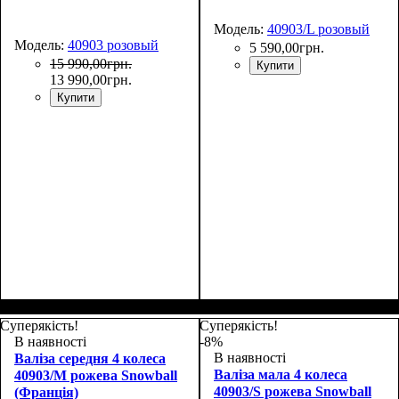
Модель:
40903/L розовый
Модель:
40903 розовый
5 590
,
00
грн.
15 990
,
00
грн.
Купити
13 990
,
00
грн.
Купити
Размер,см (В*Ш*Г)
Объем, л
: 106+17
:
77х51х31+5
Суперякість!
Суперякість!
В наявності
-8%
В наявності
Валіза середня 4 колеса
Валіза мала 4 колеса
40903/M рожева Snowball
40903/S рожева Snowball
(Франція)