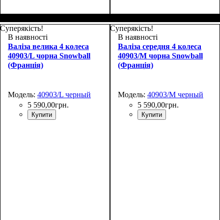
Размер,см (В*Ш*Г)
Объем, л
: 42+9
:
55х38х24+5
Суперякість!
Суперякість!
В наявності
В наявності
Валіза велика 4 колеса
Валіза середня 4 колеса
40903/L чорна Snowball
40903/M чорна Snowball
(Франція)
(Франція)
Модель:
40903/L черный
Модель:
40903/M черный
5 590
,
00
грн.
5 590
,
00
грн.
Купити
Купити