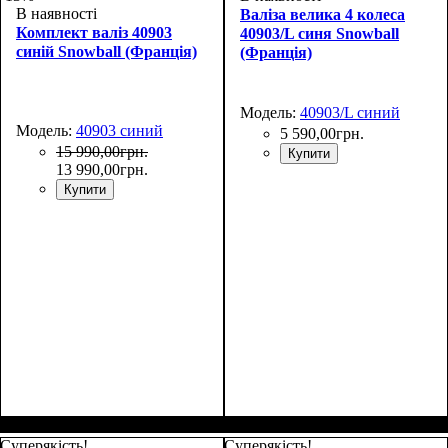
В наявності
Валіза велика 4 колеса
Комплект валіз 40903
40903/L синя Snowball
синій Snowball (Франція)
(Франція)
Модель:
40903/L синий
Модель:
40903 синий
5 590
,
00
грн.
15 990
,
00
грн.
Купити
13 990
,
00
грн.
Купити
Размер,см (В*Ш*Г)
Объем, л
: 106+17
:
77х51х31+5
Суперякість!
Суперякість!