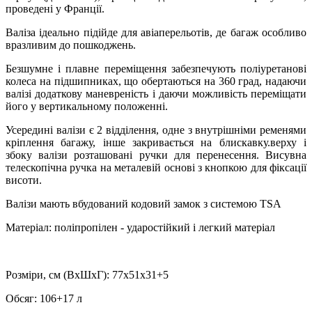
проведені у Франції.
Валіза ідеально підійде для авіаперельотів, де багаж особливо
вразливим до пошкоджень.
Безшумне і плавне переміщення забезпечують поліуретанові
колеса на підшипниках, що обертаються на 360 град, надаючи
валізі додаткову маневреність і даючи можливість переміщати
його у вертикальному положенні.
Усередині валізи є 2 відділення, одне з внутрішніми ременями
кріплення багажу, інше закривається на блискавку.верху і
збоку валізи розташовані ручки для перенесення. Висувна
телескопічна ручка на металевій основі з кнопкою для фіксації
висоти.
Валізи мають вбудований кодовий замок з системою TSA
Матеріал: поліпропілен - ударостійкий і легкий матеріал
Розміри, см (ВхШхГ): 77х51х31+5
Обсяг: 106+17 л