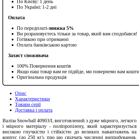
По Києву: 1 день
По Україні: 1-2 дні
Оплата
По передплаті-
знижка 5%
Ви розраховуєтесь тільки за товар, який вам сподобався!
Готівкою при отриманні
Оплата банківською картою
Захист споживача
100% Повернення коштів
Якщо наш товар вам не підійде, ми повернемо вам кошт
Оригінальна продукція
Опис
Характеристики
Товари серії
Доставка і оплата
Валіза Snowball 40903/L виготовлений з дуже міцного, легкого
і міцного матеріалу - поліпропілену, який характеризується
високою гнучкістю і стійкістю до великих навантажень на
корпус (до 250 кг), про що свідчать численні випробування,