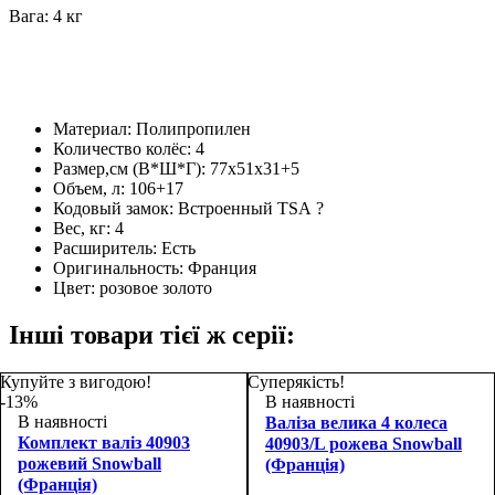
Вага: 4 кг
Материал:
Полипропилен
Количество колёс:
4
Размер,см (В*Ш*Г):
77х51х31+5
Объем, л:
106+17
Кодовый замок:
Встроенный TSA
?
Вес, кг:
4
Расширитель:
Есть
Оригинальность:
Франция
Цвет:
розовое золото
Інші товари тієї ж серії:
Купуйте з вигодою!
Суперякість!
-13%
В наявності
В наявності
Валіза велика 4 колеса
Комплект валіз 40903
40903/L рожева Snowball
рожевий Snowball
(Франція)
(Франція)