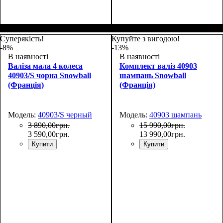
Размер,см (В*Ш*Г)
Объем, л
: 106+17
:
Размер,см (В*Ш*Г)
Объем, л
: 69+13
:
77х51х31+5
67х44х27+5
Суперякість!
Купуйте з вигодою!
-8%
-13%
В наявності
В наявності
Валіза мала 4 колеса
Комплект валіз 40903
40903/S чорна Snowball
шампань Snowball
(Франція)
(Франція)
Модель:
40903/S черный
Модель:
40903 шампань
3 890
,
00
грн.
15 990
,
00
грн.
3 590
,
00
грн.
13 990
,
00
грн.
Купити
Купити