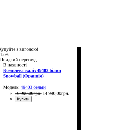
Купуйте з вигодою!
-12%
Швидкий перегляд
В наявності
Комплект валіз 49403 білий
Snowball (Франція)
Модель:
49403 белый
16 990
,
00
грн.
14 990
,
00
грн.
Купити