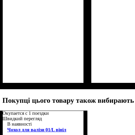
Размер,см (В*Ш*Г)
Объем, л
: 40
: 55х38х22
Покупці цього товару також вибирають
Окупается с 1 поездки
Швидкий перегляд
В наявності
Чохол для валізи 01/L вініл