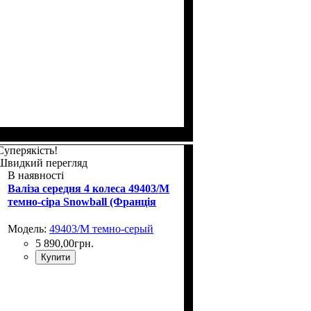
Суперякість!
Швидкий перегляд
В наявності
Валіза середня 4 колеса 49403/M
темно-сіра Snowball (Франція
Модель:
49403/M темно-серый
5 890
,
00
грн.
Купити