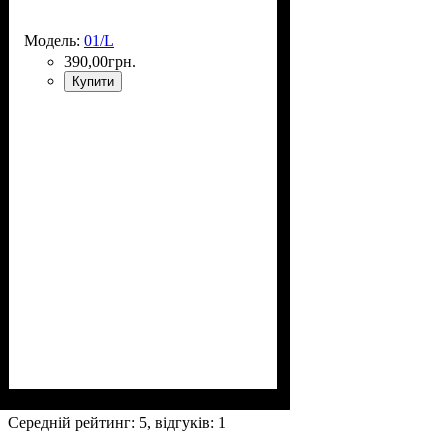
Модель:
01/L
390
,
00
грн.
Купити
Размеры, см
: 63-75х44-48х24-27
Середній рейтинг:
5
, відгуків:
1