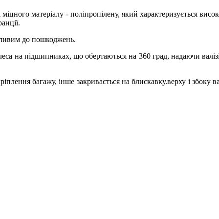
і міцного матеріалу - поліпропілену, який характеризується висо
анції.
азливим до пошкоджень.
еса на підшипниках, що обертаються на 360 град, надаючи валіз
кріплення багажу, інше закривається на блискавку.верху і збоку 