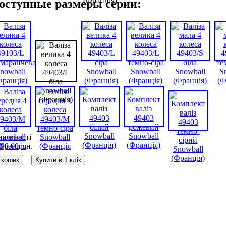
оступные размеры серии:
наявності
890
,
00
грн.
 кошик
Купити в 1 клік