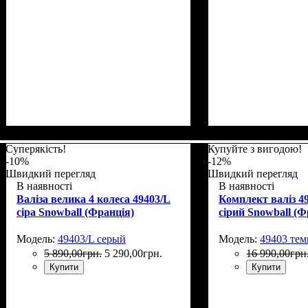
Размер,см (В*Ш*Г)
Объем, л
: 112+18
: 75х51х32+5
Размер,см (В*Ш*
Объем, л
: 69
Суперякість!
Купуйте з вигодою!
-10%
-12%
Швидкий перегляд
Швидкий перегляд
В наявності
В наявності
Валіза велика 4 колеса 49403/L
Комплект валіз 4
сіра Snowball (Франція)
сірий Snowball (Ф
Модель:
49403/L серый
Модель:
49403 те
5 890
,
00
грн.
5 290
,
00
грн.
16 990
,
00
грн
Купити
Купити