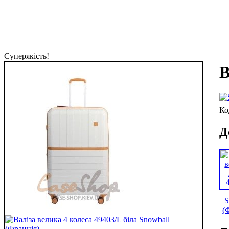
Суперякість!
В
Д