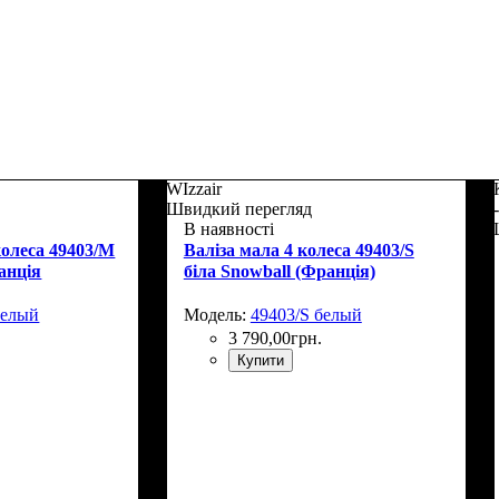
WIzzair
Швидкий перегляд
В наявності
колеса 49403/M
Валіза мала 4 колеса 49403/S
анція
біла Snowball (Франція)
белый
Модель:
49403/S белый
3 790
,
00
грн.
Купити