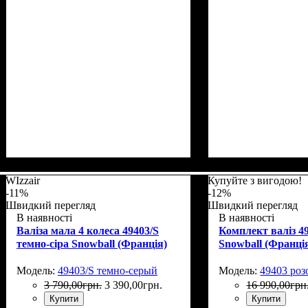
Размер,см (В*Ш*Г)
Объем, л
: 113
: 77х50х31+5
WIzzair
Купуйте з вигодою!
-11%
-12%
Швидкий перегляд
Швидкий перегляд
В наявності
В наявності
Валіза мала 4 колеса 49403/S
Комплект валіз 4
темно-сіра Snowball (Франція)
Snowball (Франці
Модель:
49403/S темно-серый
Модель:
49403 ро
3 790
,
00
грн.
3 390
,
00
грн.
16 990
,
00
грн
Купити
Купити