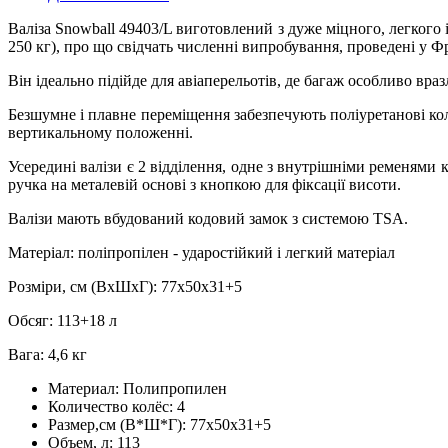
Валіза Snowball 49403/L виготовлений з дуже міцного, легкого 
250 кг), про що свідчать численні випробування, проведені у Фр
Він ідеально підійде для авіаперельотів, де багаж особливо вр
Безшумне і плавне переміщення забезпечують поліуретанові кол
вертикальному положенні.
Усередині валізи є 2 відділення, одне з внутрішніми ременями 
ручка на металевій основі з кнопкою для фіксації висоти.
Валізи мають вбудований кодовий замок з системою TSA.
Матеріал: поліпропілен - ударостійкий і легкий матеріал
Розміри, см (ВхШхГ): 77х50х31+5
Обсяг: 113+18 л
Вага: 4,6 кг
Материал:
Полипропилен
Количество колёс:
4
Размер,см (В*Ш*Г):
77х50х31+5
Объем, л:
113