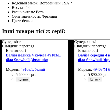
Кодовый замок:
Встроенный TSA
?
Вес, кг:
4,6
Расширитель:
Есть
Оригинальность:
Франция
Цвет:
белый
Інші товари тієї ж серії:
Суперякість!
Суперякість!
Швидкий перегляд
Швидкий перегляд
В наявності
В наявності
Валіза велика 4 колеса 49103/L
Валіза середня 4 
біла Snowball (Франція)
біла Snowball (Фр
Модель:
49103/L белый
Модель:
49403/M 
5 690
,
00
грн.
5 890
,
00
грн.
Купити
Купити