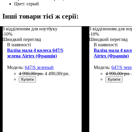
Цвет:
серый
Інші товари тієї ж серії:
З відділенням для ноутбуку
З відділенням для но
-10%
-10%
Швидкий перегляд
Швидкий перегляд
В наявності
В наявності
Валіза мала 4 колеса 647/S
Валіза мала 4 кол
зелена Airtex (Франція)
Airtex (Франція)
Модель:
647/S зеленый
Модель:
647/S че
4 990
,
00
грн.
4 490
,
00
грн.
4 990
,
00
грн.
Купити
Купити