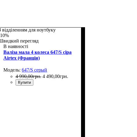
З відділенням для ноутбуку
-10%
Швидкий перегляд
В наявності
Валіза мала 4 колеса 647/S сіра
Airtex (Франція)
Модель:
647/S серый
4 990
,
00
грн.
4 490
,
00
грн.
Купити