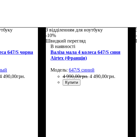
утбуку
З відділенням для ноутбуку
-10%
Швидкий перегляд
В наявності
еса 647/S чорна
Валіза мала 4 колеса 647/S синя
Airtex (Франція)
рный
Модель:
647/S синий
4 490
,
00
грн.
4 990
,
00
грн.
4 490
,
00
грн.
Купити