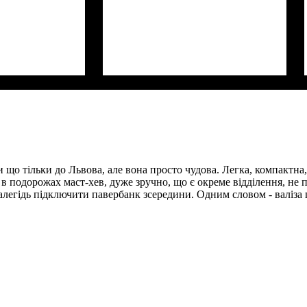
Г)
: 55x38x22+5
Размер,см (В*Ш*Г)
Объем, л
: 40+8
: 55x38x22+5
 що тільки до Львова, але вона просто чудова. Легка, компактна, 
 в подорожах маст-хев, дуже зручно, що є окреме відділення, не п
здалегідь підключити павербанк зсередини. Одним словом - валіз