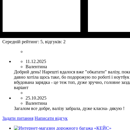
Размер,см (В*Ш*Г)
Объем, л
: 40+8
: 55x38x22+5
Размер,см (В*Ш*
Объем, л
: 40+8
Середній рейтинг:
5
, відгуків:
2
11.12.2025
Валентина
Добрий день! Нарешті вдалося вже "обкатати" валізу, поки
давно хотіла щось таке, бо подорожую по роботі і ноутбук
вбудована зарядка - це теж топ, дуже зручно, головне за
варіант
25.10.2025
Валентина
Загалом все добре, валізу забрала, дуже класна- дякую !
Задати питання
Написати відгук