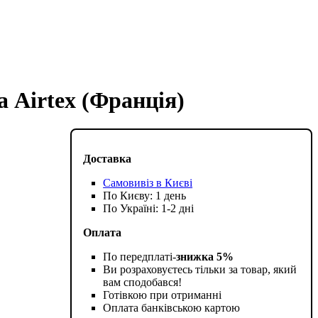
а Airtex (Франція)
Доставка
Самовивіз в Києві
По Києву: 1 день
По Україні: 1-2 дні
Оплата
По передплаті-
знижка 5%
Ви розраховуєтесь тільки за товар, який
вам сподобався!
Готівкою при отриманні
Оплата банківською картою