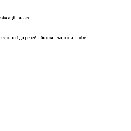
фіксації висоти.
тупності до речей з боковоі частини валізи