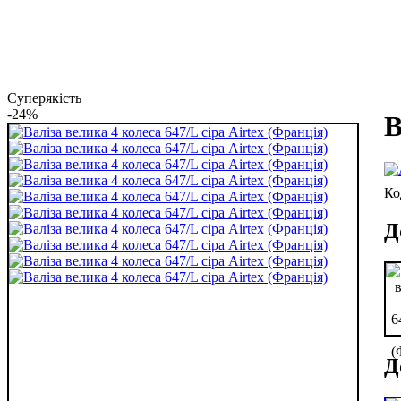
Суперякість
-24%
В
Д
Д