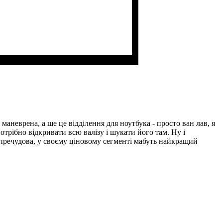
Размер,см (В*Ш*Г)
Объем, л
: 40+8
: 55x38x22+5
маневрена, а ще це відділення для ноутбука - просто ван лав, я
отрібно відкривати всю валізу і шукати його там. Ну і
а пречудова, у своєму ціновому сегменті мабуть найкращий