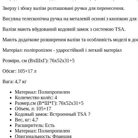
Зверху і збоку валізи розташовані ручки для перенесення.
Висувна телескопічна ручка на металевій основі з кнопкою для 
Валізи мають вбудований кодовий замок з системою TSA.
Мають додаткове розширення валізи та особливість моделі в дос
Матеріал: поліпропілен - ударостійкий і легкий матеріал
Розміри, см (ВхШхГ): 76x52x31+5
Обсяг: 105+17 л
Вага: 4,7 кг
Материал:
Полипропилен
Количество колёс:
4
Размер,см (В*Ш*Г):
76x52x31+5
Объем, л:
105+17
Кодовый замок:
Встроенный TSA
?
Вес, кг:
4,7
Расширитель:
Есть
Материал:
Полипропилен
Оригинальность:
Франция