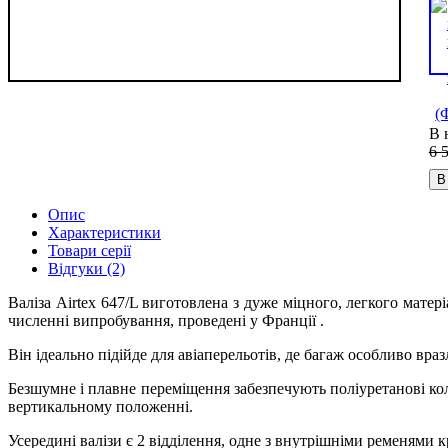
В 
6 
В
Опис
Характеристики
Товари серії
Відгуки (2)
Валіза Airtex 647/L виготовлена з дуже міцного, легкого матер
численні випробування, проведені у Франції .
Він ідеально підійде для авіаперельотів, де багаж особливо вр
Безшумне і плавне переміщення забезпечують поліуретанові кол
вертикальному положенні.
Усередині валізи є 2 відділення, одне з внутрішніми ременями к