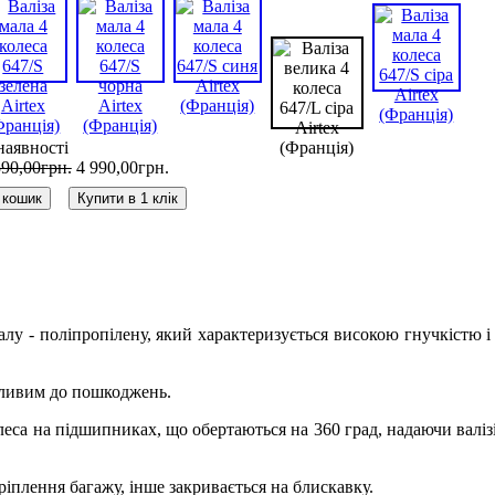
наявності
590
,
00
грн.
4 990
,
00
грн.
 кошик
Купити в 1 клік
іалу - поліпропілену, який характеризується високою гнучкістю і
азливим до пошкоджень.
еса на підшипниках, що обертаються на 360 град, надаючи валіз
ріплення багажу, інше закривається на блискавку.