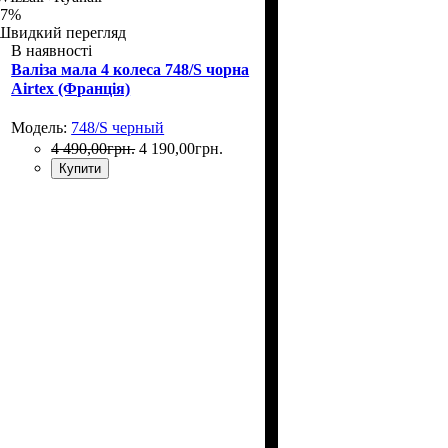
-7%
Швидкий перегляд
В наявності
Валіза мала 4 колеса 748/S чорна
Airtex (Франція)
Модель:
748/S черный
4 490
,
00
грн.
4 190
,
00
грн.
Купити