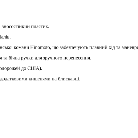
а зносостійкий пластик.
алів.
понськоі команії Hinomoto, що забезпечують плавний хід та маневре
я та бічна ручки для зручного перенесення.
 подорожей до США).
а додатковими кишенями на блискавці.