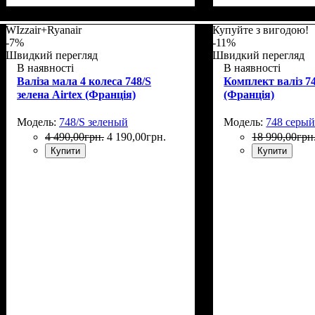
Размер,см (В*Ш*
Объем, л
: 107+15
WIzzair+Ryanair
Купуйте з вигодою!
-7%
-11%
Швидкий перегляд
Швидкий перегляд
В наявності
В наявності
Валіза мала 4 колеса 748/S
Комплект валіз 74
зелена Airtex (Франція)
(Франція)
Модель:
748/S зеленый
Модель:
748 серы
4 490
,
00
грн.
4 190
,
00
грн.
18 990
,
00
грн
Купити
Купити