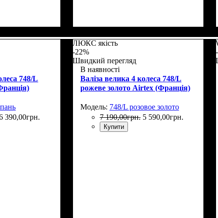
Размер,см (В*Ш*Г)
Объем, л
: 107+15
: 76x53х30+5
ЛЮКС якість
-22%
Швидкий перегляд
В наявності
олеса 748/L
Валіза велика 4 колеса 748/L
Франція)
рожеве золото Airtex (Франція)
мпань
Модель:
748/L розовое золото
6 390
,
00
грн.
7 190
,
00
грн.
5 590
,
00
грн.
Купити