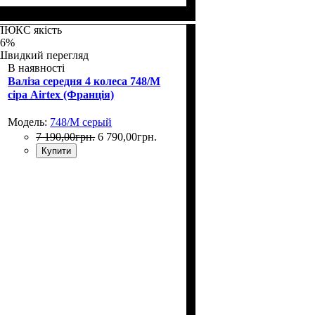
Размер,см (В*Ш*Г)
Объем, л
: 36+5
: 55x35х20+5
ЛЮКС якість
-6%
Швидкий перегляд
В наявності
Валіза середня 4 колеса 748/M
сіра Airtex (Франція)
Модель:
748/M серый
7 190
,
00
грн.
6 790
,
00
грн.
Купити