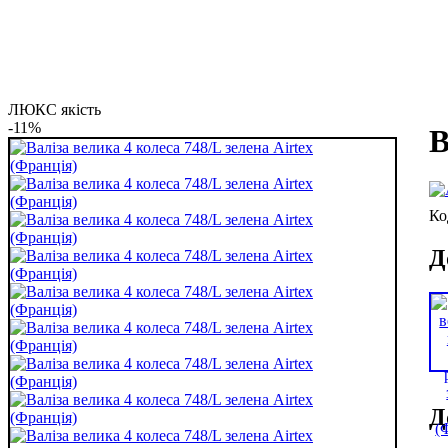
ЛЮКС якість
-11%
В
Д
Д