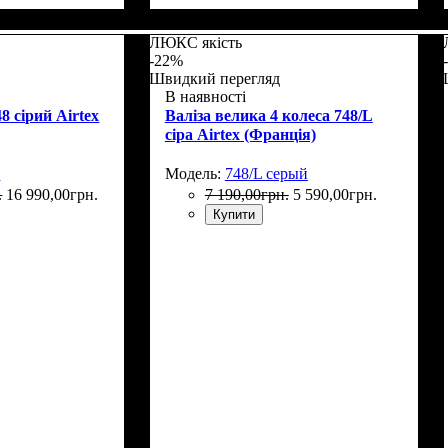
Г)
: 76x53х30+5
Размер,см (В*Ш*Г)
Объем, л
: 70+12
: 66x46х26+5
ЛЮКС якість
-22%
Швидкий перегляд
В наявності
8 сірий Airtex
Валіза велика 4 колеса 748/L
сіра Airtex (Франція)
й
Модель:
748/L серый
.
16 990
,
00
грн.
7 190
,
00
грн.
5 590
,
00
грн.
Купити