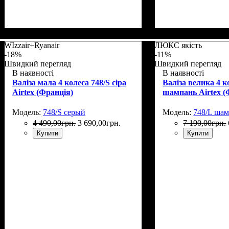
Размер,см (В*Ш*Г)
Объем, л
: 36+5
: 55x35х20+5
WIzzair+Ryanair
ЛЮКС якість
-18%
-11%
Швидкий перегляд
Швидкий перегляд
В наявності
В наявності
Валіза мала 4 колеса 748/S сіра
Валіза велика 4 к
Airtex (Франція)
шампань Airtex (
Модель:
748/S серый
Модель:
748/L ша
4 490
,
00
грн.
3 690
,
00
грн.
7 190
,
00
грн.
Купити
Купити