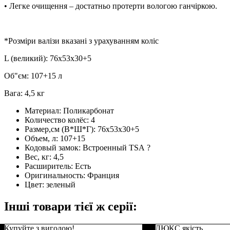
• Легке очищення – достатньо протерти вологою ганчіркою.
*Розміри валізи вказані з урахуванням коліс
L (великий): 76x53х30+5
Об"єм: 107+15 л
Вага: 4,5 кг
Материал:
Поликарбонат
Количество колёс:
4
Размер,см (В*Ш*Г):
76x53х30+5
Объем, л:
107+15
Кодовый замок:
Встроенный TSA
?
Вес, кг:
4,5
Расширитель:
Есть
Оригинальность:
Франция
Цвет:
зеленый
Інші товари тієї ж серії:
Купуйте з вигодою!
ЛЮКС якість