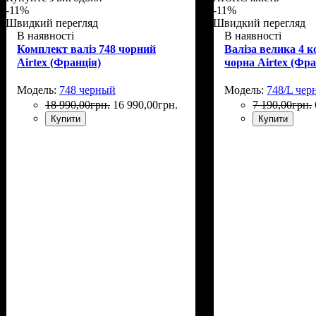
-11%
-11%
Швидкий перегляд
Швидкий перегляд
В наявності
В наявності
Комплект валіз 748 чорний
Валіза велика 4 к
Airtex (Франція)
чорна Airtex (Фра
Модель:
748 черный
Модель:
748/L че
18 990
,
00
грн.
16 990
,
00
грн.
7 190
,
00
грн.
Купити
Купити