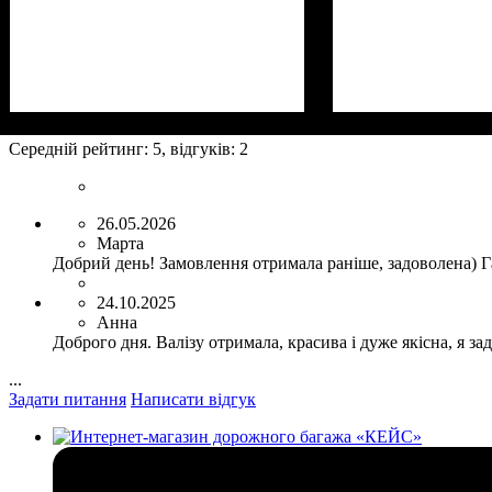
Размер,см (В*Ш*Г)
Объем, л
: 36+5
: 55x35х20+5
Размер,см (В*Ш*
Объем, л
: 107+15
Середній рейтинг:
5
, відгуків:
2
26.05.2026
Марта
Добрий день! Замовлення отримала раніше, задоволена) Гар
24.10.2025
Анна
Доброго дня. Валізу отримала, красива і дуже якісна, я з
...
Задати питання
Написати відгук