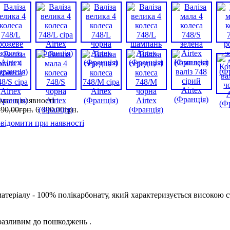
має в наявності
190
,
00
грн.
6 390
,
00
грн.
відомити при наявності
 матеріалу - 100% полікарбонату, який характеризується високою 
 вразливим до пошкоджень .