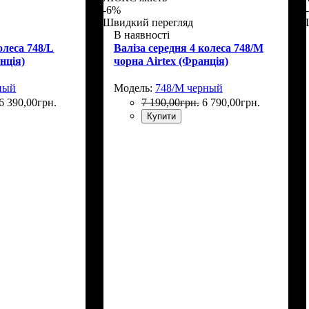
-6%
Швидкий перегляд
В наявності
олеса 748/L
Валіза середня 4 колеса 748/M
нція)
чорна Airtex (Франція)
рный
Модель:
748/M черный
6 390
,
00
грн.
7 190
,
00
грн.
6 790
,
00
грн.
Купити