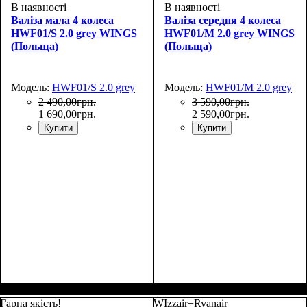
В наявності
В наявності
Валіза мала 4 колеса
Валіза середня 4 колеса
HWF01/S 2.0 grey WINGS
HWF01/M 2.0 grey WINGS
(Польща)
(Польща)
Модель:
HWF01/S 2.0 grey
Модель:
HWF01/M 2.0 grey
2 490
,
00
грн.
3 590
,
00
грн.
1 690
,
00
грн.
2 590
,
00
грн.
Купити
Купити
Размер,см (В*Ш*Г)
Объем, л
: 37
:
Размер,см (В*Ш*Г)
Объем, л
: 62
:
55х39x20
65х44х25
Гарна якість!
WIzzair+Ryanair