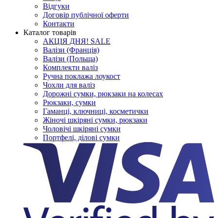
Відгуки
Договір публічної оферти
Контакти
Каталог товарів
АКЦІЯ ДНЯ! SALE
Валізи (Франція)
Валізи (Польща)
Комплекти валіз
Ручна поклажа лоукост
Чохли для валіз
Дорожні сумки, рюкзаки на колесах
Рюкзаки, сумки
Гаманці, ключниці, косметички
Жіночі шкіряні сумки, рюкзаки
Чоловічі шкіряні сумки
Портфелі, ділові сумки