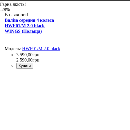
65х44х25
55х39x20
Гарна якість!
-28%
В наявності
Валіза середня 4 колеса
HWF01/M 2.0 black
WINGS (Польща)
Модель:
HWF01/M 2.0 black
3 590
,
00
грн.
2 590
,
00
грн.
Купити