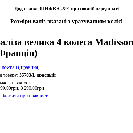
Додаткова ЗНИЖКА -5% при повній передплаті
Розміри валіз вказані з урахуванням коліс!
аліза велика 4 колеса Madisso
Франція)
35703/L красный
має в наявності
690
,
00
грн.
3 290
,
00
грн.
відомити при наявності