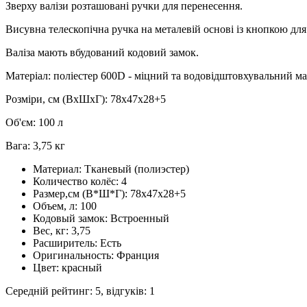
Зверху валізи розташовані ручки для перенесення.
Висувна телескопічна ручка на металевій основі із кнопкою для 
Валіза мають вбудований кодовий замок.
Матеріал: поліестер 600D - міцний та водовідштовхувальний ма
Розміри, см (ВхШхГ): 78х47х28+5
Об'єм: 100 л
Вага: 3,75 кг
Материал:
Тканевый (полиэстер)
Количество колёс:
4
Размер,см (В*Ш*Г):
78х47х28+5
Объем, л:
100
Кодовый замок:
Встроенный
Вес, кг:
3,75
Расширитель:
Есть
Оригинальность:
Франция
Цвет:
красный
Середній рейтинг:
5
, відгуків:
1