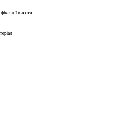
фіксації висоти.
теріал