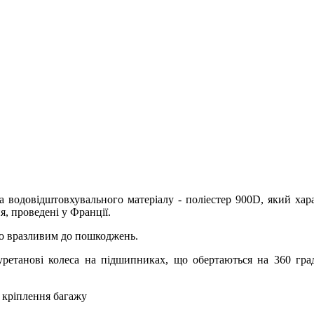
 та водовідштовхувального матеріалу - поліестер 900D, який хар
я, проведені у Франції.
иво вразливим до пошкоджень.
уретанові колеса на підшипниках, що обертаються на 360 град
я кріплення багажу