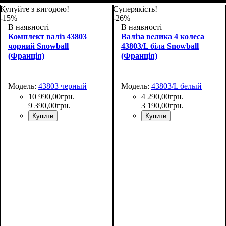
Купуйте з вигодою!
Суперякість!
-15%
-26%
В наявності
В наявності
Комплект валіз 43803
Валіза велика 4 колеса
чорний Snowball
43803/L біла Snowball
(Франція)
(Франція)
Модель:
43803 черный
Модель:
43803/L белый
10 990
,
00
грн.
4 290
,
00
грн.
9 390
,
00
грн.
3 190
,
00
грн.
Купити
Купити