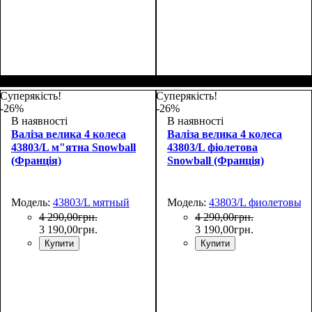
Размер,см (В*Ш*Г)
Объем, л
: 117
:
Размер,см (В*Ш*Г)
Объем, л
: 117
:
77х54х31
77х54х31
Суперякість!
Суперякість!
-26%
-26%
В наявності
В наявності
Валіза велика 4 колеса
Валіза велика 4 колеса
43803/L м"ятна Snowball
43803/L фіолетова
(Франція)
Snowball (Франція)
Модель:
43803/L мятный
Модель:
43803/L фиолетовый
4 290
,
00
грн.
4 290
,
00
грн.
3 190
,
00
грн.
3 190
,
00
грн.
Купити
Купити