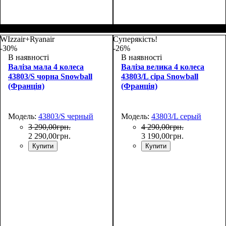
Размер,см (В*Ш*Г)
Объем, л
: 117
:
Размер,см (В*Ш*Г)
Объем, л
: 72
:
77х54х31
67х46х26+5
WIzzair+Ryanair
Суперякість!
-30%
-26%
В наявності
В наявності
Валіза мала 4 колеса
Валіза велика 4 колеса
43803/S чорна Snowball
43803/L сіра Snowball
(Франція)
(Франція)
Модель:
43803/S черный
Модель:
43803/L серый
3 290
,
00
грн.
4 290
,
00
грн.
2 290
,
00
грн.
3 190
,
00
грн.
Купити
Купити