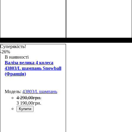
Размер,см (В*Ш*Г)
Объем, л
: 117
:
Размер,см (В*Ш*Г)
Объем, л
: 117
:
77х54х31
77х54х31
Суперякість!
-26%
В наявності
Валіза велика 4 колеса
43803/L шампань Snowball
(Франція)
Модель:
43803/L шампань
4 290
,
00
грн.
3 190
,
00
грн.
Купити