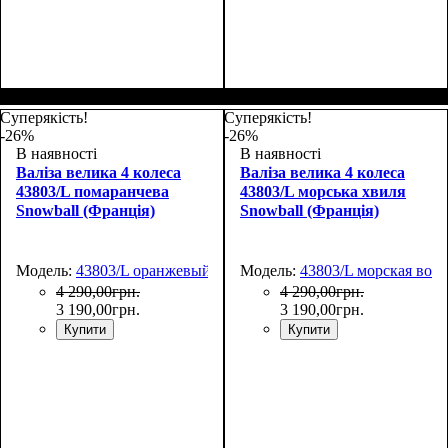
Размер,см (В*Ш*Г)
Объем, л
: 117
:
Размер,см (В*Ш*Г)
Объем, л
: 34
:
77х54х31
55х35х20
Суперякість!
Суперякість!
-26%
-26%
В наявності
В наявності
Валіза велика 4 колеса
Валіза велика 4 колеса
43803/L помаранчева
43803/L морська хвиля
Snowball (Франція)
Snowball (Франція)
Модель:
43803/L оранжевый
Модель:
43803/L морская вол
4 290
,
00
грн.
4 290
,
00
грн.
3 190
,
00
грн.
3 190
,
00
грн.
Купити
Купити