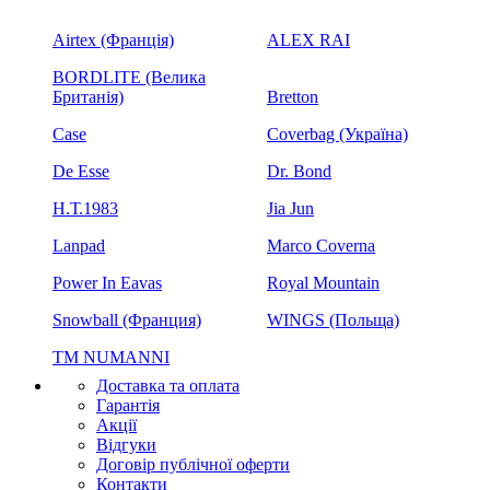
Airtex (Франція)
ALEX RAI
BORDLITE (Велика
Британія)
Bretton
Case
Coverbag (Україна)
De Esse
Dr. Bond
H.Т.1983
Jia Jun
Lanpad
Marco Coverna
Power In Eavas
Royal Mountain
Snowball (Франция)
WINGS (Польща)
ТМ NUMANNI
Доставка та оплата
Гарантія
Акції
Відгуки
Договір публічної оферти
Контакти