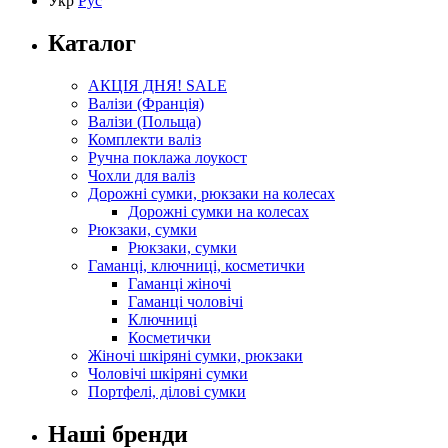
Укр
Рус
Каталог
АКЦІЯ ДНЯ! SALE
Валізи (Франція)
Валізи (Польща)
Комплекти валіз
Ручна поклажа лоукост
Чохли для валіз
Дорожні сумки, рюкзаки на колесах
Дорожні сумки на колесах
Рюкзаки, сумки
Рюкзаки, сумки
Гаманці, ключниці, косметички
Гаманці жіночі
Гаманці чоловічі
Ключниці
Косметички
Жіночі шкіряні сумки, рюкзаки
Чоловічі шкіряні сумки
Портфелі, ділові сумки
Наші бренди