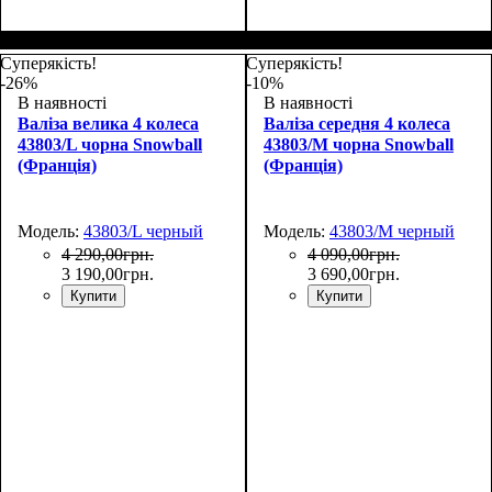
Размер,см (В*Ш*Г)
Объем, л
: 72
:
Размер,см (В*Ш*Г)
Объем, л
: 34
:
67х46х26+5
55х35х20
Суперякість!
Суперякість!
-26%
-10%
В наявності
В наявності
Валіза велика 4 колеса
Валіза середня 4 колеса
43803/L чорна Snowball
43803/M чорна Snowball
(Франція)
(Франція)
Модель:
43803/L черный
Модель:
43803/M черный
4 290
,
00
грн.
4 090
,
00
грн.
3 190
,
00
грн.
3 690
,
00
грн.
Купити
Купити