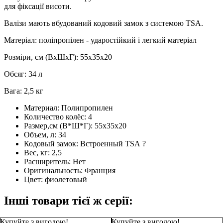
для фіксації висоти.
Валізи мають вбудований кодовий замок з системою TSA.
Матеріал: поліпропілен - ударостійкий і легкий матеріал
Розміри, см (ВхШхГ): 55х35х20
Обсяг: 34 л
Вага: 2,5 кг
Материал:
Полипропилен
Количество колёс:
4
Размер,см (В*Ш*Г):
55х35х20
Объем, л:
34
Кодовый замок:
Встроенный TSA
?
Вес, кг:
2,5
Расширитель:
Нет
Оригинальность:
Франция
Цвет:
фиолетовый
Інші товари тієї ж серії:
Купуйте з вигодою!
Купуйте з вигодою!