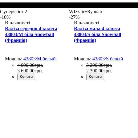
Размер,см (В*Ш*Г)
Объем, л
: 117
:
77х54х31
Суперякість!
WIzzair+Ryanair
-10%
-27%
В наявності
В наявності
Валіза середня 4 колеса
Валіза мала 4 колеса
43803/M біла Snowball
43803/S біла Snowball
(Франція)
(Франція)
Модель:
43803/M белый
Модель:
43803/S белый
4 090
,
00
грн.
3 290
,
00
грн.
3 690
,
00
грн.
2 390
,
00
грн.
Купити
Купити