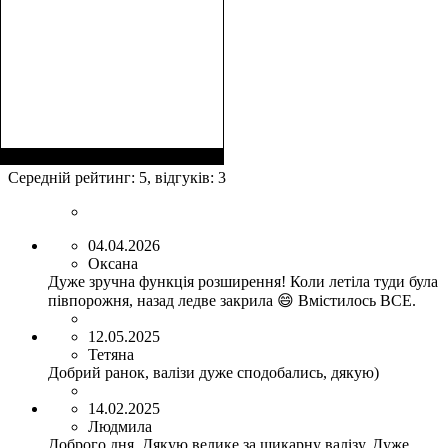
Размер,см (В*Ш*Г)
Объем, л
: 117
:
77х54х31
Середній рейтинг:
5
, відгуків:
3
04.04.2026
Оксана
Дуже зручна функція розширення! Коли летіла туди була
півпорожня, назад ледве закрила 😄 Вмістилось ВСЕ.
12.05.2025
Тетяна
Добрий ранок, валізи дуже сподобались, дякую)
14.02.2025
Людмила
Доброго дня. Дякую велике за шикарну валізу. Дуже