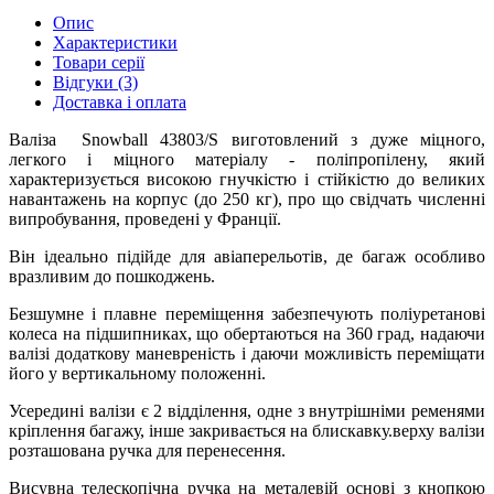
Опис
Характеристики
Товари серії
Відгуки (3)
Доставка і оплата
Валіза Snowball 43803/S виготовлений з дуже міцного,
легкого і міцного матеріалу - поліпропілену, який
характеризується високою гнучкістю і стійкістю до великих
навантажень на корпус (до 250 кг), про що свідчать численні
випробування, проведені у Франції.
Він ідеально підійде для авіаперельотів, де багаж особливо
вразливим до пошкоджень.
Безшумне і плавне переміщення забезпечують поліуретанові
колеса на підшипниках, що обертаються на 360 град, надаючи
валізі додаткову маневреність і даючи можливість переміщати
його у вертикальному положенні.
Усередині валізи є 2 відділення, одне з внутрішніми ременями
кріплення багажу, інше закривається на блискавку.верху валізи
розташована ручка для перенесення.
Висувна телескопічна ручка на металевій основі з кнопкою