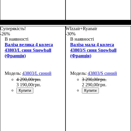
Размер,см (В*Ш*Г)
Объем, л
: 34
:
Размер,см (В*Ш*Г)
Объем, л
: 117
:
55х35х20
77х54х31
Суперякість!
WIzzair+Ryanair
-26%
-30%
В наявності
В наявності
Валіза велика 4 колеса
Валіза мала 4 колеса
43803/L синя Snowball
43803/S синя Snowball
(Франція)
(Франція)
Модель:
43803/L синий
Модель:
43803/S синий
4 290
,
00
грн.
3 290
,
00
грн.
3 190
,
00
грн.
2 290
,
00
грн.
Купити
Купити