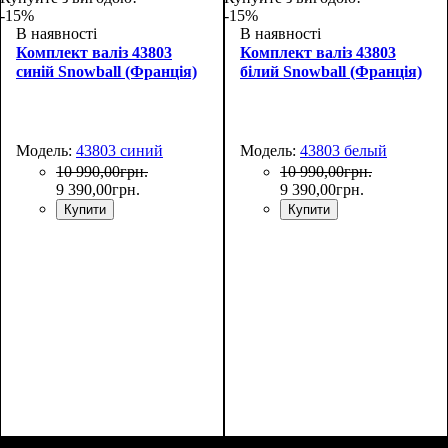
-15%
-15%
В наявності
В наявності
Комплект валіз 43803
Комплект валіз 43803
синій Snowball (Франція)
білий Snowball (Франція)
Модель:
43803 синий
Модель:
43803 белый
10 990
,
00
грн.
10 990
,
00
грн.
9 390
,
00
грн.
9 390
,
00
грн.
Купити
Купити