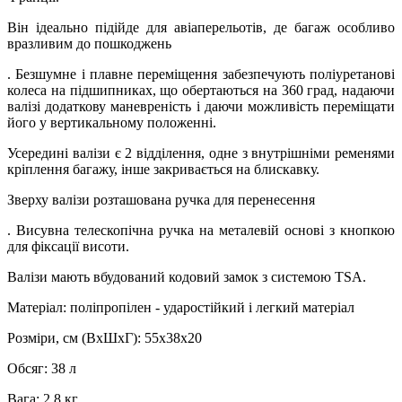
Він ідеально підійде для авіаперельотів, де багаж особливо
вразливим до пошкоджень
. Безшумне і плавне переміщення забезпечують поліуретанові
колеса на підшипниках, що обертаються на 360 град, надаючи
валізі додаткову маневреність і даючи можливість переміщати
його у вертикальному положенні.
Усередині валізи є 2 відділення, одне з внутрішніми ременями
кріплення багажу, інше закривається на блискавку.
Зверху валізи розташована ручка для перенесення
. Висувна телескопічна ручка на металевій основі з кнопкою
для фіксації висоти.
Валізи мають вбудований кодовий замок з системою TSA.
Матеріал: поліпропілен - ударостійкий і легкий матеріал
Розміри, см (ВхШхГ): 55х38х20
Обсяг: 38 л
Вага: 2.8 кг