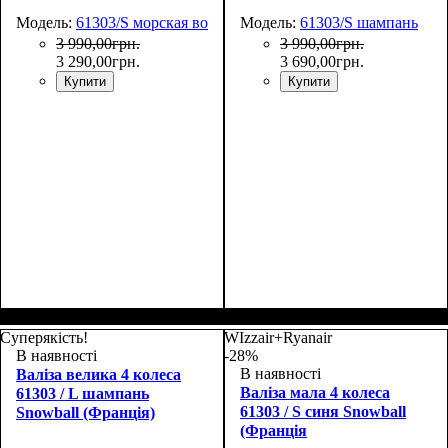
Модель:
61303/S морская волна
Модель:
61303/S шампань
3 990
,
00
грн.
3 990
,
00
грн.
3 290
,
00
грн.
3 690
,
00
грн.
Купити
Купити
Размер,см (В*Ш*Г)
Объем, л
: 38
:
Размер,см (В*Ш*Г)
Объем, л
: 38
:
55х38x20
55х38x20
Суперякість!
WIzzair+Ryanair
В наявності
-28%
В наявності
Валіза велика 4 колеса
Валіза мала 4 колеса
61303 / L шампань
61303 / S синя Snowball
Snowball (Франція)
(Франція