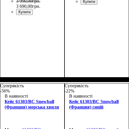
3 990
,
00
грн.
Купити
3 690
,
00
грн.
Купити
Размер,см (В*Ш*Г)
Объем, л
: 38
:
Размер,см (В*Ш*Г)
Объем, л
: 108
:
55х38x20
76х49х30+5
Суперякість
Суперякість
-56%
-22%
В наявності
В наявності
Кейс 61303/BC Snowball
Кейс 61303/BC Snowball
(Франция) морська хвиля
(Франция) синій