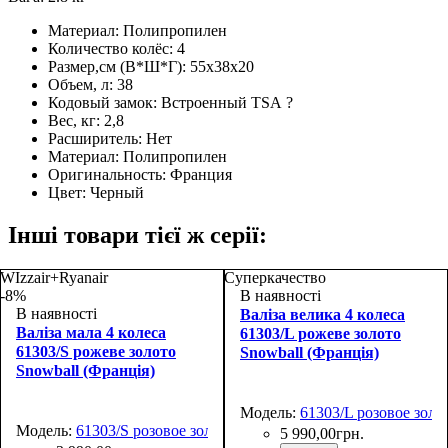
Материал:
Полипропилен
Количество колёс:
4
Размер,см (В*Ш*Г):
55х38x20
Объем, л:
38
Кодовый замок:
Встроенный TSA
?
Вес, кг:
2,8
Расширитель:
Нет
Материал:
Полипропилен
Оригинальность:
Франция
Цвет:
Черный
Інші товари тієї ж серії:
WIzzair+Ryanair
Суперкачество
-8%
В наявності
В наявності
Валіза велика 4 колеса
Валіза мала 4 колеса
61303/L рожеве золото
61303/S рожеве золото
Snowball (Франція)
Snowball (Франція)
Модель:
61303/L розовое золо
Модель:
61303/S розовое золото
5 990
,
00
грн.