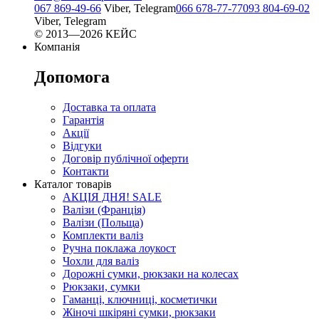
067 869-49-66
Viber, Telegram
066 678-77-77
093 804-69-02
Viber, Telegram
© 2013—2026 КЕЙС
Компанія
Допомога
Доставка та оплата
Гарантія
Акції
Відгуки
Договір публічної оферти
Контакти
Каталог товарів
АКЦІЯ ДНЯ! SALE
Валізи (Франція)
Валізи (Польща)
Комплекти валіз
Ручна поклажа лоукост
Чохли для валіз
Дорожні сумки, рюкзаки на колесах
Рюкзаки, сумки
Гаманці, ключниці, косметички
Жіночі шкіряні сумки, рюкзаки