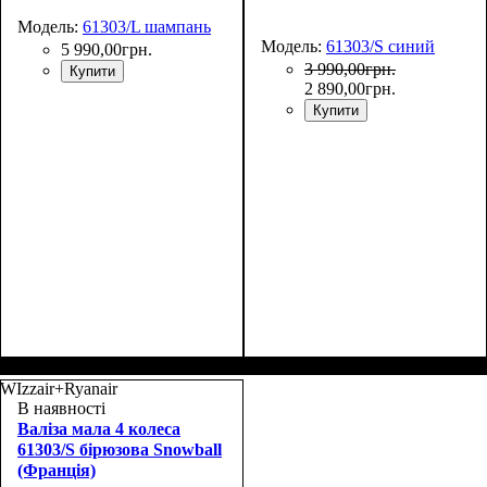
Модель:
61303/L шампань
Модель:
61303/S синий
5 990
,
00
грн.
3 990
,
00
грн.
Купити
2 890
,
00
грн.
Купити
Размер,см (В*Ш*Г)
Объем, л
: 108
:
Размер,см (В*Ш*Г)
Объем, л
: 38
:
76х49х30+5
55х38x20
WIzzair+Ryanair
В наявності
Валіза мала 4 колеса
61303/S бірюзова Snowball
(Франція)