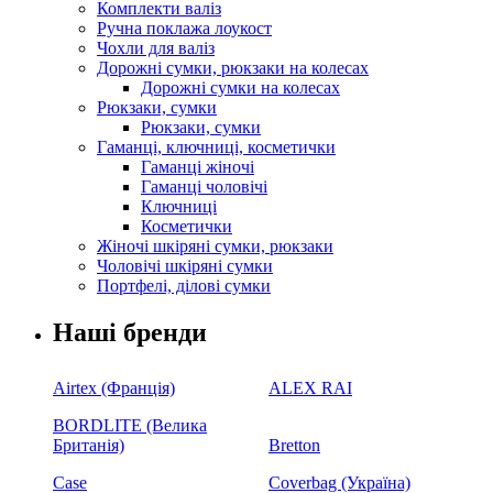
Комплекти валіз
Ручна поклажа лоукост
Чохли для валіз
Дорожні сумки, рюкзаки на колесах
Дорожні сумки на колесах
Рюкзаки, сумки
Рюкзаки, сумки
Гаманці, ключниці, косметички
Гаманці жіночі
Гаманці чоловічі
Ключниці
Косметички
Жіночі шкіряні сумки, рюкзаки
Чоловічі шкіряні сумки
Портфелі, ділові сумки
Наші бренди
Airtex (Франція)
ALEX RAI
BORDLITE (Велика
Британія)
Bretton
Case
Coverbag (Україна)