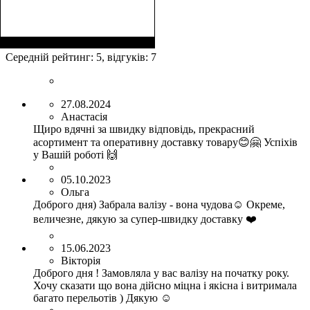
Размер,см (В*Ш*Г)
Объем, л
: 40
:
55х38х22
Середній рейтинг:
5
, відгуків:
7
27.08.2024
Анастасія
Щиро вдячні за швидку відповідь, прекрасний
асортимент та оперативну доставку товару😊🤗 Успіхів
у Вашій роботі 🙌
05.10.2023
Ольга
Доброго дня) Забрала валізу - вона чудова☺️ Окреме,
величезне, дякую за супер-швидку доставку ❤️
15.06.2023
Вікторія
Доброго дня ! Замовляла у вас валізу на початку року.
Хочу сказати що вона дійсно міцна і якісна і витримала
багато перельотів ) Дякую ☺️