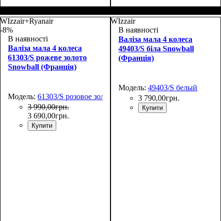
Размер,см (В*Ш*Г)
Объем, л
: 37
:
Размер,см (В*Ш*Г)
Объем, л
: 37
:
55х39х22
55х39х22
WIzzair+Ryanair
WIzzair
-8%
В наявності
В наявності
Валіза мала 4 колеса
Валіза мала 4 колеса
49403/S біла Snowball
61303/S рожеве золото
(Франція)
Snowball (Франція)
Модель:
49403/S белый
Модель:
61303/S розовое золото
3 790
,
00
грн.
3 990
,
00
грн.
Купити
3 690
,
00
грн.
Купити