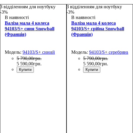
З відділенням для ноутбуку
З відділенням для ноутбуку
-3%
-3%
В наявності
В наявності
Валіза мала 4 колеса
Валіза мала 4 колеса
94103/S+ синя Snowball
94103/S+ срібна Snowball
(Франція)
(Франція)
Модель:
94103/S+ синий
Модель:
94103/S+ серебряный
5 790
,
00
грн.
5 790
,
00
грн.
5 590
,
00
грн.
5 590
,
00
грн.
Купити
Купити