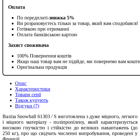
Оплата
По передплаті-
знижка 5%
Ви розраховуєтесь тільки за товар, який вам сподобався!
Готівкою при отриманні
Оплата банківською картою
Захист споживача
100% Повернення коштів
Якщо наш товар вам не підійде, ми повернемо вам кошт
Оригінальна продукція
Опис
Характеристики
Товари серії
Також купують
Відгуки (7)
Валіза Snowball 61303 / S виготовлена з дуже міцного, легкого
і міцного матеріалу - поліпропілену, який характеризується
високою гнучкістю і стійкістю до великих навантажень (до
250 кг), про що свідчать численні випробування, проведені у
Франції.