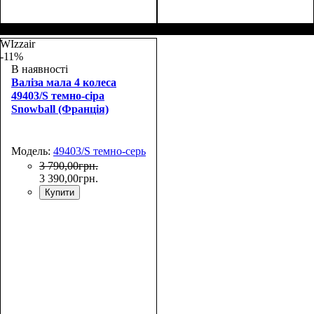
Размер,см (В*Ш*Г)
Объем, л
: 38
:
Размер,см (В*Ш*Г)
Объем, л
: 40
:
55х38x20
55х38х22
WIzzair
-11%
В наявності
Валіза мала 4 колеса
49403/S темно-сіра
Snowball (Франція)
Модель:
49403/S темно-серый
3 790
,
00
грн.
3 390
,
00
грн.
Купити