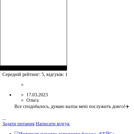
Размер,см (В*Ш*Г)
Объем, л
: 104
:
78х46х28+5
Середній рейтинг:
5
, відгуків:
1
17.03.2023
Ольга
Все сподобалось, думаю валіза мені послужить довго!✈️
...
Задати питання
Написати відгук