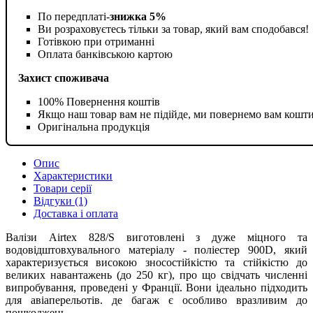
По передплаті-
знижка 5%
Ви розраховуєтесь тільки за товар, який вам сподобався!
Готівкою при отриманні
Оплата банківською картою
Захист споживача
100% Повернення коштів
Якщо наш товар вам не підійде, ми повернемо вам кошт
Оригінальна продукція
Опис
Характеристики
Товари серії
Відгуки (1)
Доставка і оплата
Валізи Airtex 828/S виготовлені з дуже міцного та
водовідштовхувального матеріалу - поліестер 900D, який
характеризується високою зносостійкістю та стійкістю до
великих навантажень (до 250 кг), про що свідчать численні
випробування, проведені у Франції. Вони ідеально підходить
для авіаперельотів. де багаж є особливо вразливим до
пошкоджень.