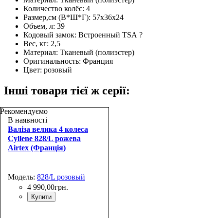
Количество колёс:
4
Размер,см (В*Ш*Г):
57х36х24
Объем, л:
39
Кодовый замок:
Встроенный TSA
?
Вес, кг:
2,5
Материал:
Тканевый (полиэстер)
Оригинальность:
Франция
Цвет:
розовый
Інші товари тієї ж серії:
Рекомендуємо
В наявності
Валіза велика 4 колеса
Cyllene 828/L рожева
Airtex (Франція)
Модель:
828/L розовый
4 990
,
00
грн.
Купити