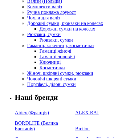
Валізи (Польща)
Комплекти валіз
Ручна поклажа лоукост
Чохли для валіз
Дорожні сумки, рюкзаки на колесах
Дорожні сумки на колесах
Рюкзаки, сумки
Рюкзаки, сумки
Гаманці, ключниці, косметички
Гаманці жіночі
Гаманці чоловічі
Ключниці
Косметички
Жіночі шкіряні сумки, рюкзаки
Чоловічі шкіряні сумки
Портфелі, ділові сумки
Наші бренди
Airtex (Франція)
ALEX RAI
BORDLITE (Велика
Британія)
Bretton