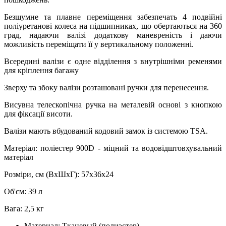
Безшумне та плавне переміщення забезпечать 4 подвійні
поліуретанові колеса на підшипниках, що обертаються на 360
град, надаючи валізі додаткову маневреність і даючи
можливість переміщати її у вертикальному положенні.
Всередині валізи є одне відділення з внутрішніми ременями
для кріплення багажу
Зверху та збоку валізи розташовані ручки для перенесення.
Висувна телескопічна ручка на металевій основі з кнопкою
для фіксації висоти.
Валізи мають вбудований кодовий замок із системою TSA.
Матеріал: поліестер 900D - міцний та водовідштовхувальний
матеріал
Розміри, см (ВхШхГ): 57х36х24
Об'єм: 39 л
Вага: 2,5 кг
Материал:
Тканевый (полиэстер)