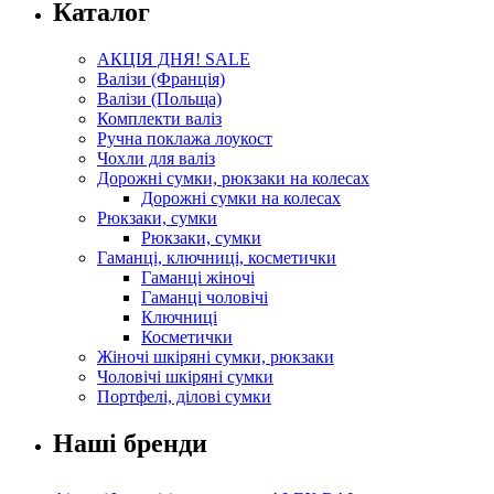
Каталог
АКЦІЯ ДНЯ! SALE
Валізи (Франція)
Валізи (Польща)
Комплекти валіз
Ручна поклажа лоукост
Чохли для валіз
Дорожні сумки, рюкзаки на колесах
Дорожні сумки на колесах
Рюкзаки, сумки
Рюкзаки, сумки
Гаманці, ключниці, косметички
Гаманці жіночі
Гаманці чоловічі
Ключниці
Косметички
Жіночі шкіряні сумки, рюкзаки
Чоловічі шкіряні сумки
Портфелі, ділові сумки
Наші бренди