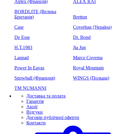
Airtex (Франція)
ALEX RAI
BORDLITE (Велика
Британія)
Bretton
Case
Coverbag (Україна)
De Esse
Dr. Bond
H.Т.1983
Jia Jun
Lanpad
Marco Coverna
Power In Eavas
Royal Mountain
Snowball (Франция)
WINGS (Польща)
ТМ NUMANNI
Доставка та оплата
Гарантія
Акції
Відгуки
Договір публічної оферти
Контакти