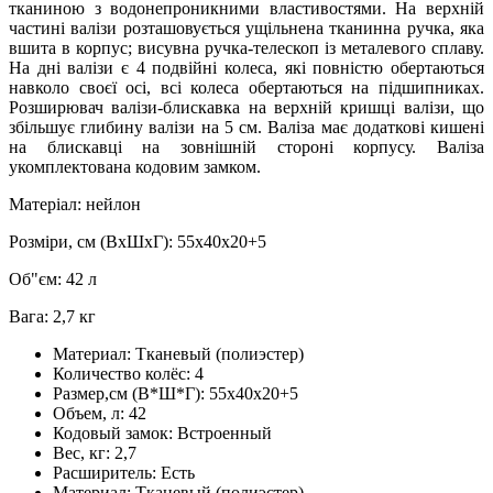
тканиною з водонепроникними властивостями. На верхній
частині валізи розташовується ущільнена тканинна ручка, яка
вшита в корпус; висувна ручка-телескоп із металевого сплаву.
На дні валізи є 4 подвійні колеса, які повністю обертаються
навколо своєї осі, всі колеса обертаються на підшипниках.
Розширювач валізи-блискавка на верхній кришці валізи, що
збільшує глибину валізи на 5 см. Валіза має додаткові кишені
на блискавці на зовнішній стороні корпусу. Валіза
укомплектована кодовим замком.
Матеріал: нейлон
Розміри, см (ВхШхГ): 55х40х20+5
Об"єм: 42 л
Вага: 2,7 кг
Материал:
Тканевый (полиэстер)
Количество колёс:
4
Размер,см (В*Ш*Г):
55х40х20+5
Объем, л:
42
Кодовый замок:
Встроенный
Вес, кг:
2,7
Расширитель:
Есть
Материал:
Тканевый (полиэстер)