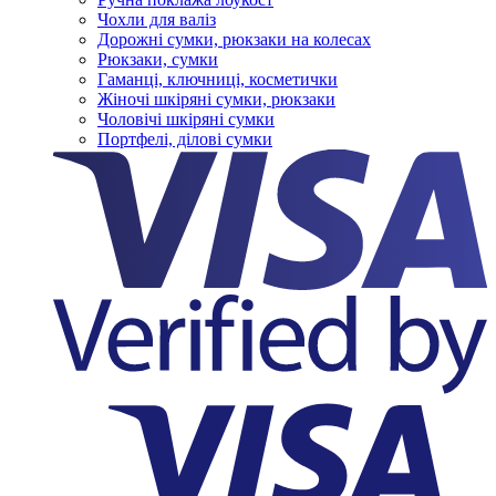
Чохли для валіз
Дорожні сумки, рюкзаки на колесах
Рюкзаки, сумки
Гаманці, ключниці, косметички
Жіночі шкіряні сумки, рюкзаки
Чоловічі шкіряні сумки
Портфелі, ділові сумки