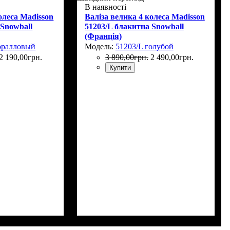
В наявності
олеса Madisson
Валіза велика 4 колеса Madisson
 Snowball
51203/L блакитна Snowball
(Франція)
оралловый
Модель:
51203/L голубой
2 190
,
00
грн.
3 890
,
00
грн.
2 490
,
00
грн.
Купити
Г)
: 75х50х30+5
Размер,см (В*Ш*Г)
Объем, л
: 106+17
: 75х50х30+5