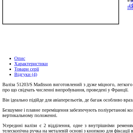
По
Опис
Характеристики
Товари серії
Відгуки (4)
Валіза 51203/S Madisson виготовлений з дуже міцного, легкого 
про що свідчать численні випробування, проведені у Франції.
Він ідеально підійде для авіаперельотів, де багаж особливо вр
Безшумне і плавне переміщення забезпечують поліуретанові кол
вертикальному положенні.
Усередині валізи є 2 відділення, одне з внутрішніми ременя
телескопічна ручка на металевій основі з кнопкою для фіксації 