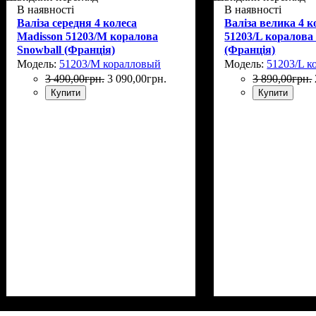
В наявності
В наявності
Валіза середня 4 колеса
Валіза велика 4 к
Madisson 51203/M коралова
51203/L коралова
Snowball (Франція)
(Франція)
Модель:
51203/M коралловый
Модель:
51203/L к
3 490
,
00
грн.
3 090
,
00
грн.
3 890
,
00
грн.
Купити
Купити
Размер,см (В*Ш*Г)
Объем, л
: 68+13
: 65х45х26+5
Размер,см (В*Ш*
Объем, л
: 106+17