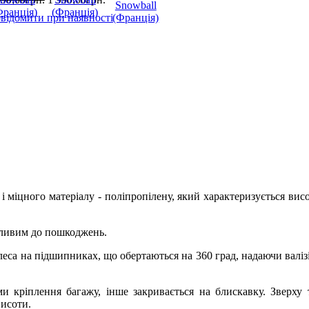
відомити при наявності
і міцного матеріалу - поліпропілену, який характеризується вис
азливим до пошкоджень.
еса на підшипниках, що обертаються на 360 град, надаючи валіз
ми кріплення багажу, інше закривається на блискавку. Зверху
висоти.