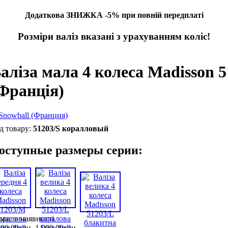
Додаткова ЗНИЖКА -5% при повній передплаті
Розміри валіз вказані з урахуванням коліс!
аліза мала 4 колеса Madisson 
Франція)
51203/S коралловый
оступные размеры серии:
має в наявності
690
,
00
грн.
1 990
,
00
грн.