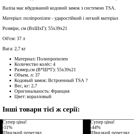
Валіза має вбудований кодовий замок з системою TSA.
Матеріал: поліпропілен - ударостійкий і легкий матеріал
Розміри, см (ВхШхГ): 55х39х21
Об'єм: 37 л
Вага: 2,7 кг
Материал:
Полипропилен
Количество колёс:
4
Размер,см (В*Ш*Г):
55х39x21
Объем, л:
37
Кодовый замок:
Встроенный TSA
?
Вес, кг:
2,7
Оригинальность:
Франция
Цвет:
коралловый
Інші товари тієї ж серії:
Супер ціна!
Супер ціна!
-11%
-44%
Швидкий перегляд
Швидкий перегляд