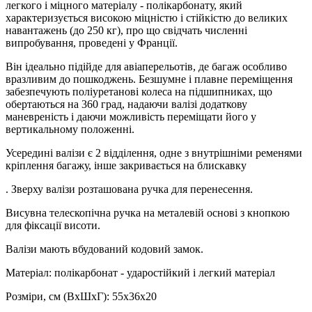
легкого і міцного матеріалу - полікарбонату, який
характеризується високою міцністю і стійкістю до великих
навантажень (до 250 кг), про що свідчать численні
випробування, проведені у Франції.
Він ідеально підійде для авіаперельотів, де багаж особливо
вразливим до пошкоджень. Безшумне і плавне переміщення
забезпечують поліуретанові колеса на підшипниках, що
обертаються на 360 град, надаючи валізі додаткову
маневреність і даючи можливість переміщати його у
вертикальному положенні.
Усередині валізи є 2 відділення, одне з внутрішніми ременями
кріплення багажу, інше закривається на блискавку
. Зверху валізи розташована ручка для перенесення.
Висувна телескопічна ручка на металевій основі з кнопкою
для фіксації висоти.
Валізи мають вбудований кодовий замок.
Матеріал: полікарбонат - ударостійкий і легкий матеріал
Розміри, см (ВхШхГ): 55х36х20