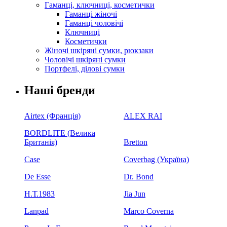
Гаманці, ключниці, косметички
Гаманці жіночі
Гаманці чоловічі
Ключниці
Косметички
Жіночі шкіряні сумки, рюкзаки
Чоловічі шкіряні сумки
Портфелі, ділові сумки
Наші бренди
Airtex (Франція)
ALEX RAI
BORDLITE (Велика
Британія)
Bretton
Case
Coverbag (Україна)
De Esse
Dr. Bond
H.Т.1983
Jia Jun
Lanpad
Marco Coverna