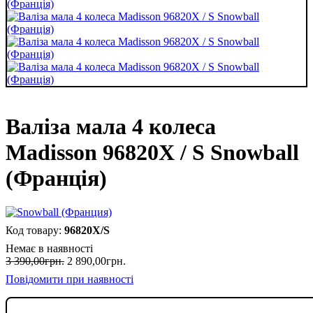
Валіза мала 4 колеса
Madisson 96820X / S Snowball
(Франція)
96820X/S
Немає в наявності
3 390
,
00
грн.
2 890
,
00
грн.
Повідомити при наявності