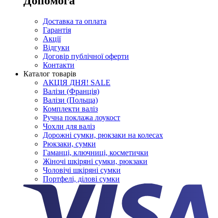
Допомога
Доставка та оплата
Гарантія
Акції
Відгуки
Договір публічної оферти
Контакти
Каталог товарів
АКЦІЯ ДНЯ! SALE
Валізи (Франція)
Валізи (Польща)
Комплекти валіз
Ручна поклажа лоукост
Чохли для валіз
Дорожні сумки, рюкзаки на колесах
Рюкзаки, сумки
Гаманці, ключниці, косметички
Жіночі шкіряні сумки, рюкзаки
Чоловічі шкіряні сумки
Портфелі, ділові сумки