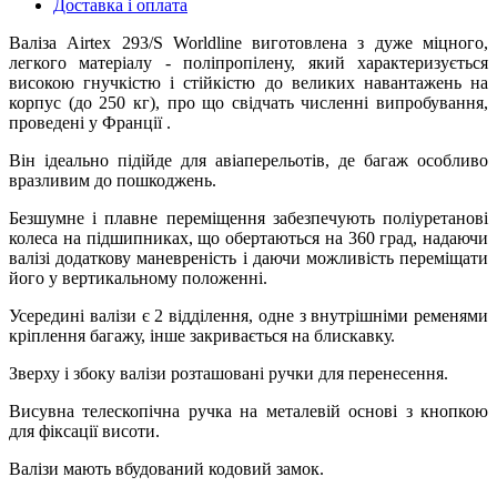
Доставка і оплата
Валіза Airtex 293/S Worldline виготовлена з дуже міцного,
легкого матеріалу - поліпропілену, який характеризується
високою гнучкістю і стійкістю до великих навантажень на
корпус (до 250 кг), про що свідчать численні випробування,
проведені у Франції .
Він ідеально підійде для авіаперельотів, де багаж особливо
вразливим до пошкоджень.
Безшумне і плавне переміщення забезпечують поліуретанові
колеса на підшипниках, що обертаються на 360 град, надаючи
валізі додаткову маневреність і даючи можливість переміщати
його у вертикальному положенні.
Усередині валізи є 2 відділення, одне з внутрішніми ременями
кріплення багажу, інше закривається на блискавку.
Зверху і збоку валізи розташовані ручки для перенесення.
Висувна телескопічна ручка на металевій основі з кнопкою
для фіксації висоти.
Валізи мають вбудований кодовий замок.