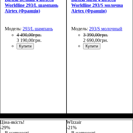
Worldline 293/L шампань
Worldline 293/S молочна
Airtex (Франція)
Airtex (Франція)
Модель:
293/L шампань
Модель:
293/S молочный
4 490
,
00
грн.
3 390
,
00
грн.
3 190
,
00
грн.
2 690
,
00
грн.
Купити
Купити
Размер,см (В*Ш*Г)
Объем, л
: 104+15
:
Размер,см (В*Ш*Г)
Объем, л
: 42+6
:
75х48х32+5
55x37x23+5
Ціна-якість!
WIzzair
-29%
-21%
В наявності
В наявності