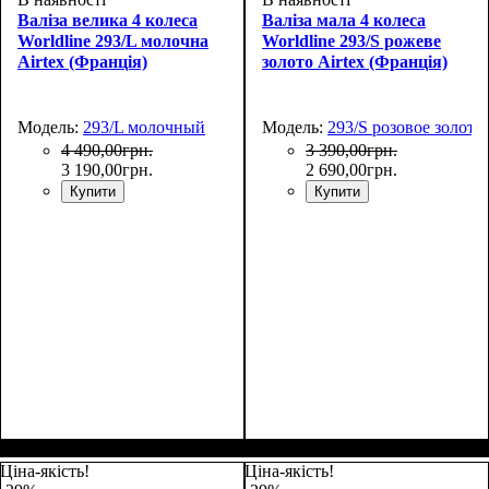
Валіза велика 4 колеса
Валіза мала 4 колеса
Worldline 293/L молочна
Worldline 293/S рожеве
Airtex (Франція)
золото Airtex (Франція)
Модель:
293/L молочный
Модель:
293/S розовое золото
4 490
,
00
грн.
3 390
,
00
грн.
3 190
,
00
грн.
2 690
,
00
грн.
Купити
Купити
Размер,см (В*Ш*Г)
Объем, л
: 104+15
:
Размер,см (В*Ш*Г)
Объем, л
: 42+6
:
75х48х32+5
55x37x23+5
Ціна-якість!
Ціна-якість!