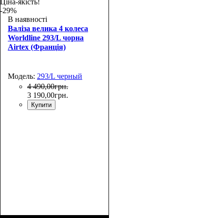
75х48х32+5
75х48х32+5
Ціна-якість!
-29%
В наявності
Валіза велика 4 колеса
Worldline 293/L чорна
Airtex (Франція)
Модель:
293/L черный
4 490
,
00
грн.
3 190
,
00
грн.
Купити