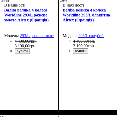
-29%
-29%
В наявності
В наявності
Валіза велика 4 колеса
Валіза велика 4 колеса
Worldline 293/L рожеве
Worldline 293/L блакитна
золото Airtex (Франція)
Airtex (Франція)
Модель:
293/L розовое золото
Модель:
293/L голубой
4 490
,
00
грн.
4 490
,
00
грн.
3 190
,
00
грн.
3 190
,
00
грн.
Купити
Купити
Размер,см (В*Ш*Г)
Объем, л
: 104+15
:
Размер,см (В*Ш*Г)
Объем, л
: 104+15
: