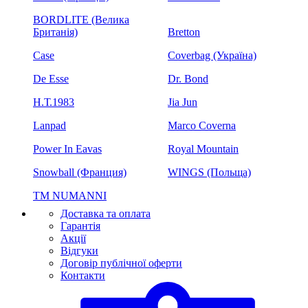
BORDLITE (Велика
Британія)
Bretton
Case
Coverbag (Україна)
De Esse
Dr. Bond
H.Т.1983
Jia Jun
Lanpad
Marco Coverna
Power In Eavas
Royal Mountain
Snowball (Франция)
WINGS (Польща)
ТМ NUMANNI
Доставка та оплата
Гарантія
Акції
Відгуки
Договір публічної оферти
Контакти