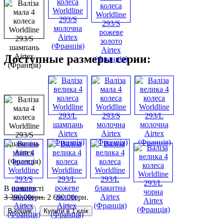
Доступные размеры серии:
В наявності
3 390
,
00
грн.
2 690
,
00
грн.
В кошик
Купити в 1 клік