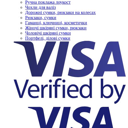
Ручна поклажа лоукост
Чохли для валіз
Дорожні сумки, рюкзаки на колесах
Рюкзаки, сумки
Гаманці, ключниці, косметички
Жіночі шкіряні сумки, рюкзаки
Чоловічі шкіряні сумки
Портфелі, ділові сумки