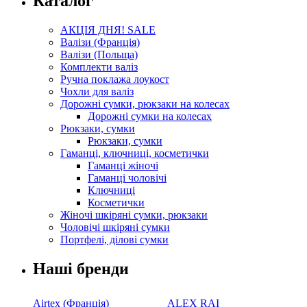
Каталог
АКЦІЯ ДНЯ! SALE
Валізи (Франція)
Валізи (Польща)
Комплекти валіз
Ручна поклажа лоукост
Чохли для валіз
Дорожні сумки, рюкзаки на колесах
Дорожні сумки на колесах
Рюкзаки, сумки
Рюкзаки, сумки
Гаманці, ключниці, косметички
Гаманці жіночі
Гаманці чоловічі
Ключниці
Косметички
Жіночі шкіряні сумки, рюкзаки
Чоловічі шкіряні сумки
Портфелі, ділові сумки
Наші бренди
Airtex (Франція)
ALEX RAI