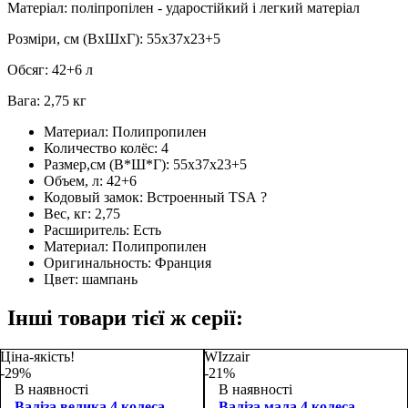
Матеріал: поліпропілен - ударостійкий і легкий матеріал
Розміри, см (ВхШхГ): 55x37x23+5
Обсяг: 42+6 л
Вага: 2,75 кг
Материал:
Полипропилен
Количество колёс:
4
Размер,см (В*Ш*Г):
55x37x23+5
Объем, л:
42+6
Кодовый замок:
Встроенный TSA
?
Вес, кг:
2,75
Расширитель:
Есть
Материал:
Полипропилен
Оригинальность:
Франция
Цвет:
шампань
Інші товари тієї ж серії:
Ціна-якість!
WIzzair
-29%
-21%
В наявності
В наявності
Валіза велика 4 колеса
Валіза мала 4 колеса