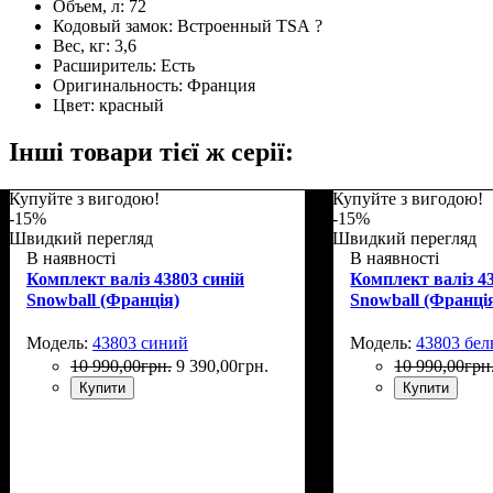
Объем, л:
72
Кодовый замок:
Встроенный TSA
?
Вес, кг:
3,6
Расширитель:
Есть
Оригинальность:
Франция
Цвет:
красный
Інші товари тієї ж серії:
Купуйте з вигодою!
Купуйте з вигодою!
-15%
-15%
Швидкий перегляд
Швидкий перегляд
В наявності
В наявності
Комплект валіз 43803 синій
Комплект валіз 4
Snowball (Франція)
Snowball (Франці
Модель:
43803 синий
Модель:
43803 бе
10 990
,
00
грн.
9 390
,
00
грн.
10 990
,
00
грн
Купити
Купити