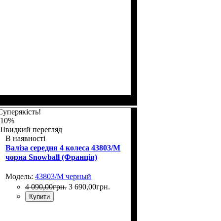
Размер,см (В*Ш*Г)
Объем, л
: 117
: 77х54х31
Суперякість!
-10%
Швидкий перегляд
В наявності
Валіза середня 4 колеса 43803/M
чорна Snowball (Франція)
Модель:
43803/M черный
4 090
,
00
грн.
3 690
,
00
грн.
Купити