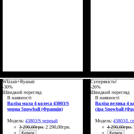
Размер,см (В*Ш*Г)
Объем, л
: 72
: 67х46х26+5
Размер,см (В*Ш*
Объем, л
: 34
WIzzair+Ryanair
Суперякість!
-30%
-26%
Швидкий перегляд
Швидкий перегляд
В наявності
В наявності
Валіза мала 4 колеса 43803/S
Валіза велика 4 к
чорна Snowball (Франція)
сіра Snowball (Фр
Модель:
43803/S черный
Модель:
43803/L с
3 290
,
00
грн.
2 290
,
00
грн.
4 290
,
00
грн.
Купити
Купити