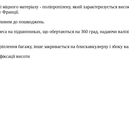
і міцного матеріалу - поліпропілену, який характеризується вис
у Франції.
азливим до пошкоджень.
еса на підшипниках, що обертаються на 360 град, надаючи валізі
ріплення багажу, інше закривається на блискавку.верху і збоку в
фіксації висоти