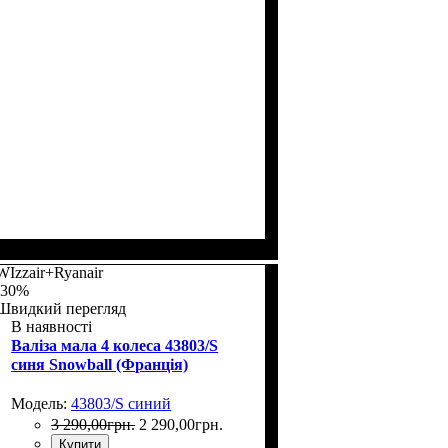
Размер,см (В*Ш*Г)
Объем, л
: 72
: 67х46х26+5
WIzzair+Ryanair
-30%
Швидкий перегляд
В наявності
Валіза мала 4 колеса 43803/S
синя Snowball (Франція)
Модель:
43803/S синий
3 290
,
00
грн.
2 290
,
00
грн.
Купити