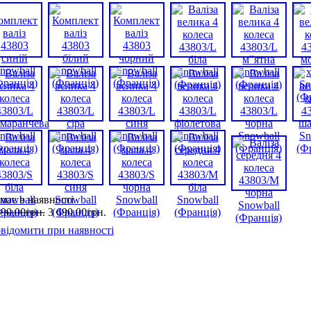
має в наявності
090
,
00
грн.
3 690
,
00
грн.
відомити при наявності