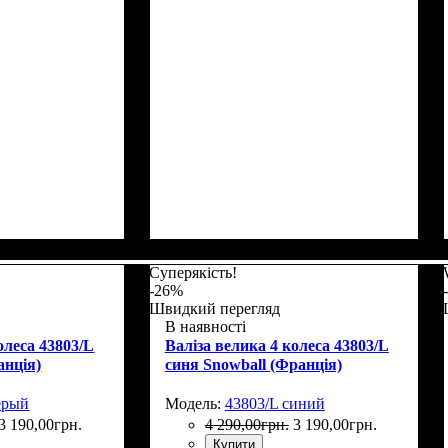
Г)
: 55х35х20
Размер,см (В*Ш*Г)
Объем, л
: 117
: 77х54х31
Суперякість!
-26%
Швидкий перегляд
В наявності
олеса 43803/L
Валіза велика 4 колеса 43803/L
анція)
синя Snowball (Франція)
ерый
Модель:
43803/L синий
3 190
,
00
грн.
4 290
,
00
грн.
3 190
,
00
грн.
Купити