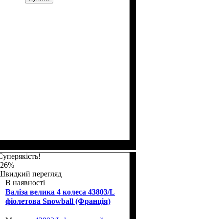
Размер,см (В*Ш*Г)
Объем, л
: 34
: 55х35х20
Суперякість!
-26%
Швидкий перегляд
В наявності
Валіза велика 4 колеса 43803/L
фіолетова Snowball (Франція)