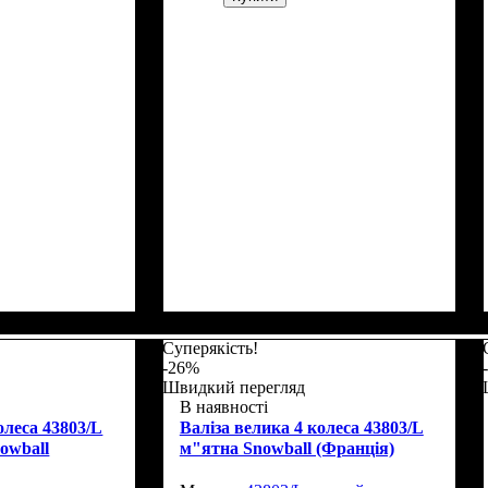
Г)
: 77х54х31
Размер,см (В*Ш*Г)
Объем, л
: 117
: 77х54х31
Суперякість!
-26%
Швидкий перегляд
В наявності
олеса 43803/L
Валіза велика 4 колеса 43803/L
owball
м"ятна Snowball (Франція)