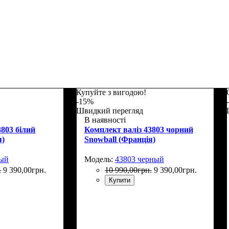
Купуйте з вигодою!
-15%
Швидкий перегляд
В наявності
3803 білий
Комплект валіз 43803 чорний
я)
Snowball (Франція)
лый
Модель:
43803 черный
.
9 390
,
00
грн.
10 990
,
00
грн.
9 390
,
00
грн.
Купити