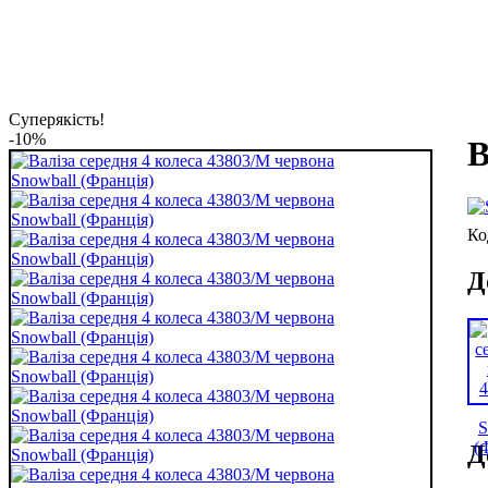
Суперякість!
-10%
В
Д
Д