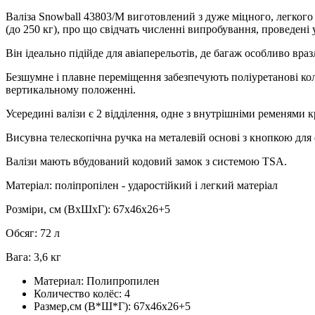
Валіза Snowball 43803/M виготовлений з дуже міцного, легкого 
(до 250 кг), про що свідчать численні випробування, проведені 
Він ідеально підійде для авіаперельотів, де багаж особливо вр
Безшумне і плавне переміщення забезпечують поліуретанові кол
вертикальному положенні.
Усередині валізи є 2 відділення, одне з внутрішніми ременями к
Висувна телескопічна ручка на металевій основі з кнопкою для 
Валізи мають вбудований кодовий замок з системою TSA.
Матеріал: поліпропілен - ударостійкий і легкий матеріал
Розміри, см (ВхШхГ): 67х46х26+5
Обсяг: 72 л
Вага: 3,6 кг
Материал:
Полипропилен
Количество колёс:
4
Размер,см (В*Ш*Г):
67х46х26+5