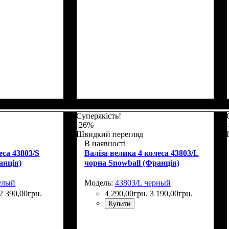
Суперякість!
-26%
Швидкий перегляд
В наявності
еса 43803/S
Валіза велика 4 колеса 43803/L
анція)
чорна Snowball (Франція)
елый
Модель:
43803/L черный
2 390
,
00
грн.
4 290
,
00
грн.
3 190
,
00
грн.
Купити