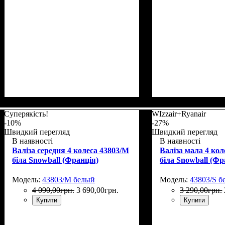
Суперякість!
WIzzair+Ryanair
-10%
-27%
Швидкий перегляд
Швидкий перегляд
В наявності
В наявності
Валіза середня 4 колеса 43803/M
Валіза мала 4 кол
біла Snowball (Франція)
біла Snowball (Фр
Модель:
43803/M белый
Модель:
43803/S б
4 090
,
00
грн.
3 690
,
00
грн.
3 290
,
00
грн.
Купити
Купити