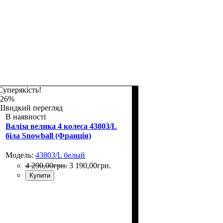
Суперякість!
-26%
Швидкий перегляд
В наявності
Валіза велика 4 колеса 43803/L
біла Snowball (Франція)
Модель:
43803/L белый
4 290
,
00
грн.
3 190
,
00
грн.
Купити