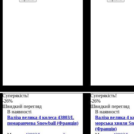
Размер,см (В*Ш*Г)
Объем, л
: 34
: 55х35х20
Размер,см (В*Ш*
Объем, л
: 117
Суперякість!
Суперякість!
-26%
-26%
Швидкий перегляд
Швидкий перегляд
В наявності
В наявності
Валіза велика 4 колеса 43803/L
Валіза велика 4 к
помаранчева Snowball (Франція)
морська хвиля Sn
(Франція)