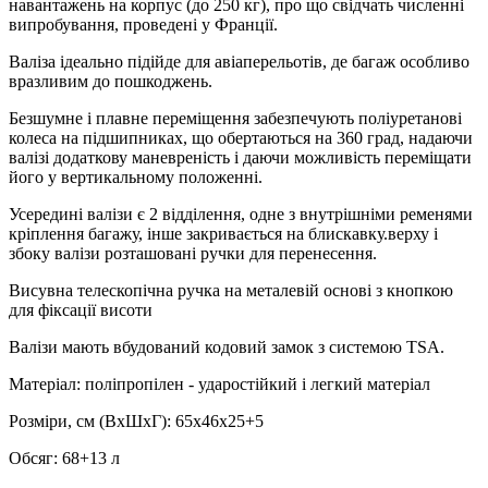
навантажень на корпус (до 250 кг), про що свідчать численні
випробування, проведені у Франції.
Валіза ідеально підійде для авіаперельотів, де багаж особливо
вразливим до пошкоджень.
Безшумне і плавне переміщення забезпечують поліуретанові
колеса на підшипниках, що обертаються на 360 град, надаючи
валізі додаткову маневреність і даючи можливість переміщати
його у вертикальному положенні.
Усередині валізи є 2 відділення, одне з внутрішніми ременями
кріплення багажу, інше закривається на блискавку.верху і
збоку валізи розташовані ручки для перенесення.
Висувна телескопічна ручка на металевій основі з кнопкою
для фіксації висоти
Валізи мають вбудований кодовий замок з системою TSA.
Матеріал: поліпропілен - ударостійкий і легкий матеріал
Розміри, см (ВхШхГ): 65х46х25+5
Обсяг: 68+13 л