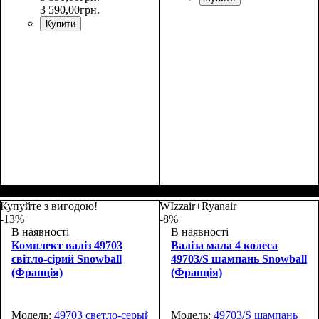
3 590
,
00
грн.
Купити
Размер,см (В*Ш*Г)
Объем, л
: 36+9
:
Размер,см (В*Ш*Г)
Объем, л
: 105+18
:
55х39х20+5
76х51х30+5
Купуйте з вигодою!
WIzzair+Ryanair
-13%
-8%
В наявності
В наявності
Комплект валіз 49703
Валіза мала 4 колеса
світло-сірий Snowball
49703/S шампань Snowball
(Франція)
(Франція)
Модель:
49703 светло-серый
Модель:
49703/S шампань