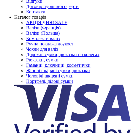
Відгуки
Договір публічної оферти
Контакти
Каталог товарів
АКЦІЯ ДНЯ! SALE
Валізи (Франція)
Валізи (Польща)
Комплекти валіз
Ручна поклажа лоукост
Чохли для валіз
Дорожні сумки, рюкзаки на колесах
Рюкзаки, сумки
Гаманці, ключниці, косметички
Жіночі шкіряні сумки, рюкзаки
Чоловічі шкіряні сумки
Портфелі, ділові сумки