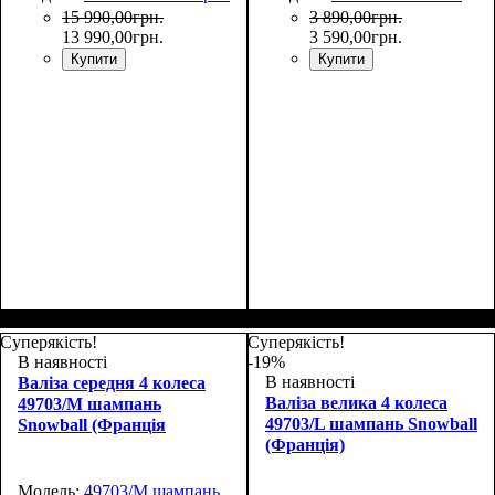
15 990
,
00
грн.
3 890
,
00
грн.
13 990
,
00
грн.
3 590
,
00
грн.
Купити
Купити
Размер,см (В*Ш*Г)
Объем, л
: 36+9
:
55х39х20+5
Суперякість!
Суперякість!
В наявності
-19%
В наявності
Валіза середня 4 колеса
Валіза велика 4 колеса
49703/M шампань
49703/L шампань Snowball
Snowball (Франція
(Франція)
Модель:
49703/M шампань