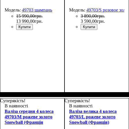
Модель:
49703 шампань
Модель:
49703/S розовое золо
15 990
,
00
грн.
3 890
,
00
грн.
13 990
,
00
грн.
3 590
,
00
грн.
Купити
Купити
Размер,см (В*Ш*Г)
Объем, л
: 36+9
:
55х39х20+5
Суперякість!
Суперякість!
В наявності
В наявності
Валіза середня 4 колеса
Валіза велика 4 колеса
49703/M рожеве золото
49703/L рожеве золото
Snowball (Франція
Snowball (Франція)