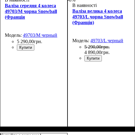
В наявності
Валіза середня 4 колеса
Валіза велика 4 колеса
49703/M чорна Snowball
49703/L чорна Snowball
(Франція
(Франція)
Модель:
49703/M черный
Модель:
49703/L черный
5 290
,
00
грн.
5 290
,
00
грн.
Купити
4 890
,
00
грн.
Купити
Размер,см (В*Ш*Г)
Объем, л
: 68+13
:
Размер,см (В*Ш*Г)
Объем, л
: 105+18
: