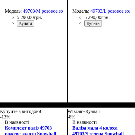
Модель:
49703/M розовое золото
Модель:
49703/L розовое золо
5 290
,
00
грн.
5 290
,
00
грн.
Купити
Купити
Размер,см (В*Ш*Г)
Объем, л
: 68+13
:
Размер,см (В*Ш*Г)
Объем, л
: 105+18
:
65х46х25+5
76х51х30+5
Купуйте з вигодою!
WIzzair+Ryanair
-13%
-8%
В наявності
В наявності
Комплект валіз 49703
Валіза мала 4 колеса
рожеве золото Snowball
49703/S зелена Snowball