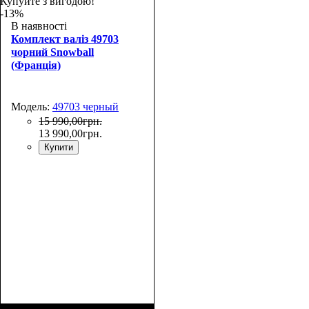
65х46х25+5
76х51х30+5
Купуйте з вигодою!
-13%
В наявності
Комплект валіз 49703
чорний Snowball
(Франція)
Модель:
49703 черный
15 990
,
00
грн.
13 990
,
00
грн.
Купити