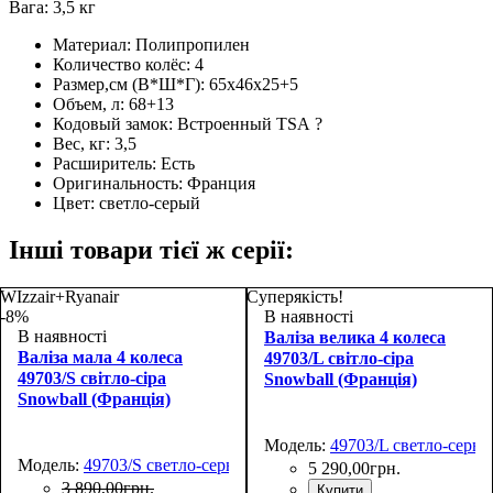
Вага: 3,5 кг
Материал:
Полипропилен
Количество колёс:
4
Размер,см (В*Ш*Г):
65х46х25+5
Объем, л:
68+13
Кодовый замок:
Встроенный TSA
?
Вес, кг:
3,5
Расширитель:
Есть
Оригинальность:
Франция
Цвет:
светло-серый
Інші товари тієї ж серії:
WIzzair+Ryanair
Суперякість!
-8%
В наявності
В наявності
Валіза велика 4 колеса
Валіза мала 4 колеса
49703/L світло-сіра
49703/S світло-сіра
Snowball (Франція)
Snowball (Франція)
Модель:
49703/L светло-серы
Модель:
49703/S светло-серый
5 290
,
00
грн.
3 890
,
00
грн.
Купити