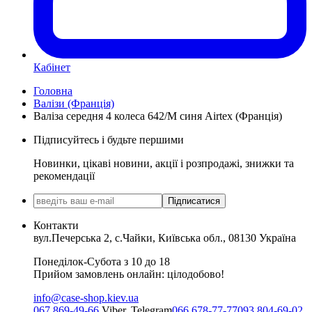
Кабінет
Головна
Валізи (Франція)
Валіза середня 4 колеса 642/M синя Airtex (Франція)
Підписуйтесь і будьте першими
Новинки, цікаві новини, акції і розпродажі, знижки та
рекомендації
Підписатися
Контакти
вул.Печерська 2, с.Чайки, Київська обл., 08130 Україна
Понеділок-Субота з 10 до 18
Прийом замовлень онлайн: цілодобово!
info@case-shop.kiev.ua
067 869-49-66
Viber, Telegram
066 678-77-77
093 804-69-02