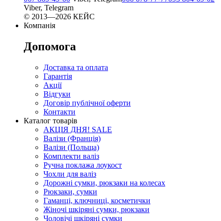
Viber, Telegram
© 2013—2026 КЕЙС
Компанія
Допомога
Доставка та оплата
Гарантія
Акції
Відгуки
Договір публічної оферти
Контакти
Каталог товарів
АКЦІЯ ДНЯ! SALE
Валізи (Франція)
Валізи (Польща)
Комплекти валіз
Ручна поклажа лоукост
Чохли для валіз
Дорожні сумки, рюкзаки на колесах
Рюкзаки, сумки
Гаманці, ключниці, косметички
Жіночі шкіряні сумки, рюкзаки
Чоловічі шкіряні сумки