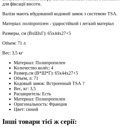
для фіксації висоти.
Валізи мають вбудований кодовий замок з системою TSA.
Матеріал: поліпропілен - ударостійкий і легкий матеріал
Размеры, см (ВхШхГ): 65x44x27+5
Объем: 71 л
Вес: 3,5 кг
Материал:
Полипропилен
Количество колёс:
4
Размер,см (В*Ш*Г):
65x44x27+5
Объем, л:
71
Кодовый замок:
Встроенный TSA
?
Вес, кг:
3,5
Расширитель:
Есть
Материал:
Полипропилен
Оригинальность:
Франция
Цвет:
синий
Інші товари тієї ж серії: