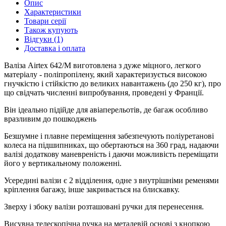
Опис
Характеристики
Товари серії
Також купують
Відгуки (1)
Доставка і оплата
Валіза Airtex 642/M виготовлена з дуже міцного, легкого
матеріалу - поліпропілену, який характеризується високою
гнучкістю і стійкістю до великих навантажень (до 250 кг), про
що свідчать численні випробування, проведені у Франції.
Він ідеально підійде для авіаперельотів, де багаж особливо
вразливим до пошкоджень
Безшумне і плавне переміщення забезпечують поліуретанові
колеса на підшипниках, що обертаються на 360 град, надаючи
валізі додаткову маневреність і даючи можливість переміщати
його у вертикальному положенні.
Усередині валізи є 2 відділення, одне з внутрішніми ременями
кріплення багажу, інше закривається на блискавку.
Зверху і збоку валізи розташовані ручки для перенесення.
Висувна телескопічна ручка на металевій основі з кнопкою