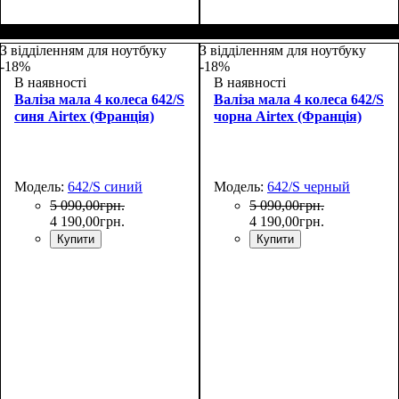
Размер,см (В*Ш*Г)
Объем, л
: 110
:
75x52x30+5
З відділенням для ноутбуку
З відділенням для ноутбуку
-18%
-18%
В наявності
В наявності
Валіза мала 4 колеса 642/S
Валіза мала 4 колеса 642/S
синя Airtex (Франція)
чорна Airtex (Франція)
Модель:
642/S синий
Модель:
642/S черный
5 090
,
00
грн.
5 090
,
00
грн.
4 190
,
00
грн.
4 190
,
00
грн.
Купити
Купити