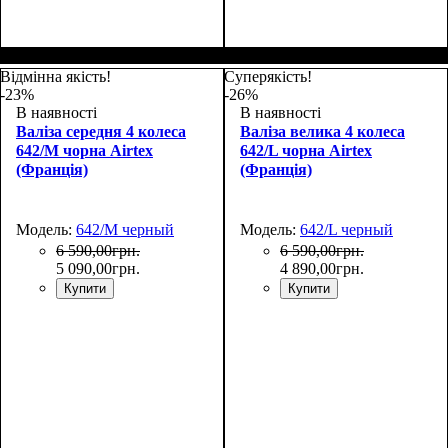
Размер,см (В*Ш*Г)
Объем, л
: 40
:
Размер,см (В*Ш*Г)
Объем, л
: 40
:
55x37x20+5
55x37x20+5
Відмінна якість!
Суперякість!
-23%
-26%
В наявності
В наявності
Валіза середня 4 колеса
Валіза велика 4 колеса
642/M чорна Airtex
642/L чорна Airtex
(Франція)
(Франція)
Модель:
642/M черный
Модель:
642/L черный
6 590
,
00
грн.
6 590
,
00
грн.
5 090
,
00
грн.
4 890
,
00
грн.
Купити
Купити