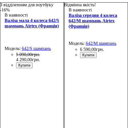
З відділенням для ноутбуку
Відмінна якість!
-16%
В наявності
В наявності
Валіза середня 4 колеса
Валіза мала 4 колеса 642/S
642/M шампань Airtex
шампань Airtex (Франція)
(Франція)
Модель:
642/M шампань
Модель:
642/S шампань
6 590
,
00
грн.
5 090
,
00
грн.
Купити
4 290
,
00
грн.
Купити