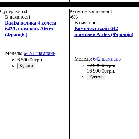
Размер,см (В*Ш*Г)
Объем, л
: 40
:
Размер,см (В*Ш*Г)
Объем, л
: 71
:
55x37x20+5
65x44x27+5
Суперякість!
Купуйте з вигодою!
В наявності
-6%
В наявності
Валіза велика 4 колеса
Комплект валіз 642
642/L шампань Airtex
шампань Airtex (Франція)
(Франція)
Модель:
642/L шампань
Модель:
642 шампань
6 590
,
00
грн.
17 990
,
00
грн.
Купити
16 990
,
00
грн.
Купити