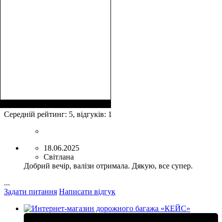
Размеры, см
: 58-70х41-
45х23-26
Середній рейтинг:
5
, відгуків:
1
18.06.2025
Світлана
Добрий вечір, валізи отримала. Дякую, все супер.
...
Задати питання
Написати відгук