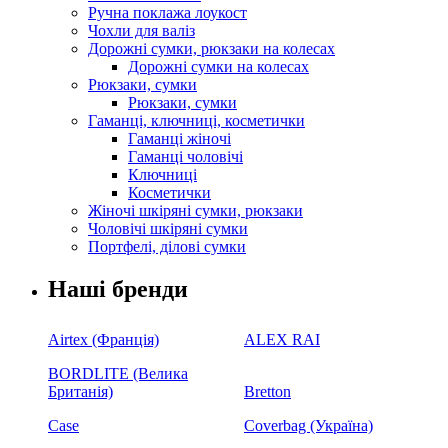
Ручна поклажа лоукост
Чохли для валіз
Дорожні сумки, рюкзаки на колесах
Дорожні сумки на колесах
Рюкзаки, сумки
Рюкзаки, сумки
Гаманці, ключниці, косметички
Гаманці жіночі
Гаманці чоловічі
Ключниці
Косметички
Жіночі шкіряні сумки, рюкзаки
Чоловічі шкіряні сумки
Портфелі, ділові сумки
Наші бренди
Airtex (Франція)
ALEX RAI
BORDLITE (Велика
Британія)
Bretton
Case
Coverbag (Україна)