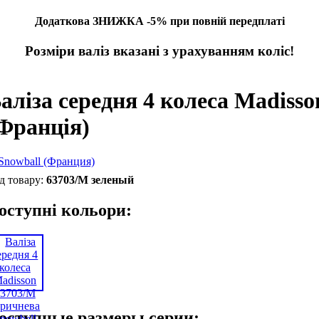
Додаткова ЗНИЖКА -5% при повній передплаті
Розміри валіз вказані з урахуванням коліс!
аліза середня 4 колеса Madisso
Франція)
63703/M зеленый
оступні кольори:
оступные размеры серии: