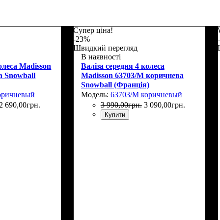
Супер ціна!
-23%
Швидкий перегляд
В наявності
олеса Madisson
Валіза середня 4 колеса
а Snowball
Madisson 63703/M коричнева
Snowball (Франція)
коричневый
Модель:
63703/M коричневый
2 690
,
00
грн.
3 990
,
00
грн.
3 090
,
00
грн.
Купити