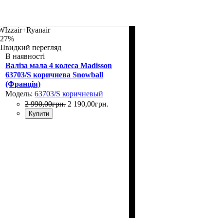
WIzzair+Ryanair
-27%
Швидкий перегляд
В наявності
Валіза мала 4 колеса Madisson
63703/S коричнева Snowball
(Франція)
Модель:
63703/S коричневый
2 990
,
00
грн.
2 190
,
00
грн.
Купити