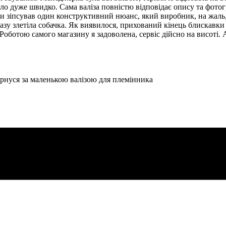
ло дуже швидко. Сама валіза повністю відповідає опису та фотогр
хи зіпсував один конструктивний нюанс, який виробник, на жаль
дразу злетіла собачка. Як виявилося, прихований кінець блискав
 Роботою самого магазину я задоволена, сервіс дійсно на висот
вернуся за маленькою валізою для племінника