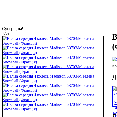
Супер ціна!
-8%
В
(
Д
Д