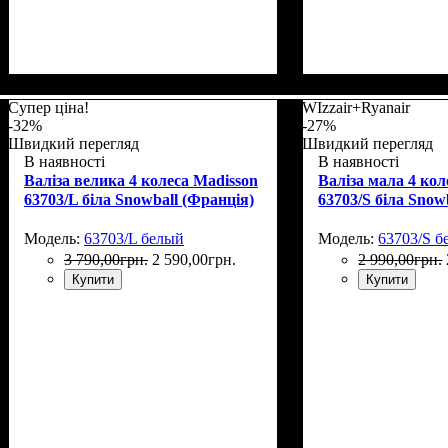
Размер,см (В*Ш*
Объем, л
: 100+17
Супер ціна!
WIzzair+Ryanair
-32%
-27%
Швидкий перегляд
Швидкий перегляд
В наявності
В наявності
Валіза велика 4 колеса Madisson
Валіза мала 4 кол
63703/L біла Snowball (Франція)
63703/S біла Snow
Модель:
63703/L белый
Модель:
63703/S б
3 790
,
00
грн.
2 590
,
00
грн.
2 990
,
00
грн.
Купити
Купити