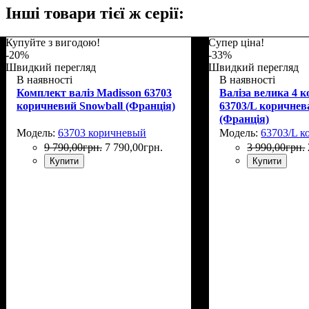
Інші товари тієї ж серії:
Купуйте з вигодою!
Супер ціна!
-20%
-33%
Швидкий перегляд
Швидкий перегляд
В наявності
В наявності
Комплект валіз Madisson 63703
Валіза велика 4 к
коричневий Snowball (Франція)
63703/L коричнев
(Франція)
Модель:
63703 коричневый
Модель:
63703/L 
9 790
,
00
грн.
7 790
,
00
грн.
3 990
,
00
грн.
Купити
Купити