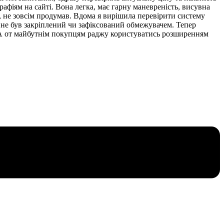
афіям на сайті. Вона легка, має гарну маневреність, висувна
, не зовсім продумав. Вдома я вирішила перевірити систему
ки не був закріплений чи зафіксований обмежувачем. Тепер
і. А от майбутнім покупцям раджу користуватись розширенням