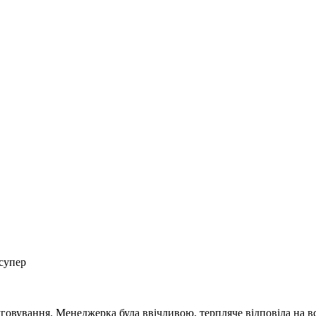
 супер
говування. Менеджерка була ввічливою, терпляче відповіла на всі