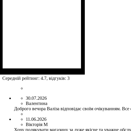
Размеры, см
: 58-70х41-45х23-26
Середній рейтинг:
4.7
, відгуків:
3
30.07.2026
Валентина
Доброго вечора Валіза відповідає своїм очікуванням. Все
11.06.2026
Вікторія М
Хочу подякувати магазину за дуже якісне та уважне обслу