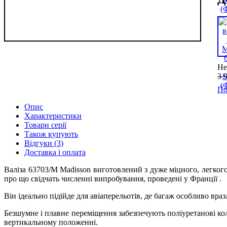
Не
3 
По
Опис
Характеристики
Товари серії
Також купують
Відгуки (3)
Доставка і оплата
Валіза 63703/M Madisson виготовлений з дуже міцного, легкого 
про що свідчать численні випробування, проведені у Франції .
Він ідеально підійде для авіаперельотів, де багаж особливо вр
Безшумне і плавне переміщення забезпечують поліуретанові кол
вертикальному положенні.