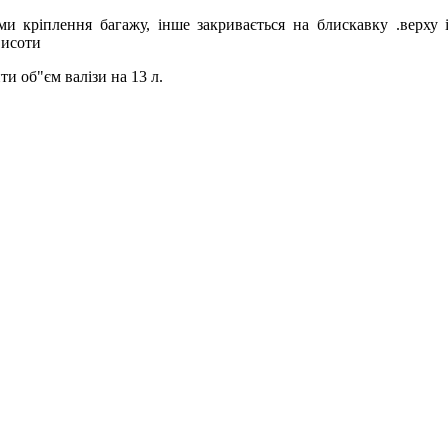
ями кріплення багажу, інше закривається на блискавку .верху 
висоти
и об"єм валізи на 13 л.