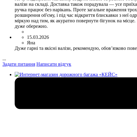
валізи на складі. Доставка також порадувала — усе приїха
ручка працює без нарікань. Проте загальне враження тро
розширення об'єму, і під час відкриття блискавки з неї о
міркую над тим, як акуратно повернути бігунок на місце.
дуже обережно.
15.03.2026
Яна
Дуже гарні та якісні валізи, рекомендую, обовʼязково по
...
Задати питання
Написати відгук