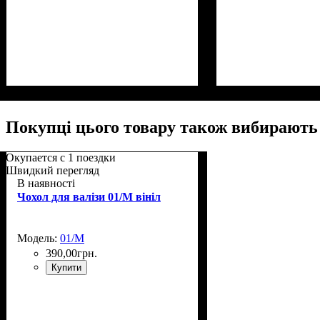
Размер,см (В*Ш*Г)
Объем, л
: 100+17
: 76х50х31+5
Размер,см (В*Ш*
Объем, л
: 37+9
Покупці цього товару також вибирають
Окупается с 1 поездки
Швидкий перегляд
В наявності
Чохол для валізи 01/M вініл
Модель:
01/M
390
,
00
грн.
Купити