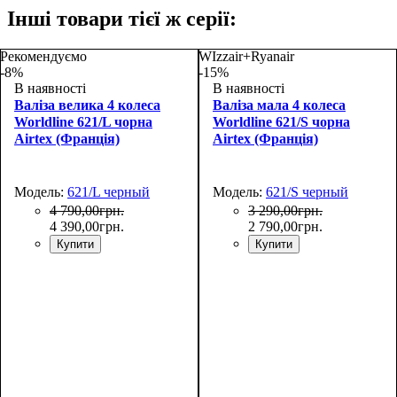
Інші товари тієї ж серії:
Рекомендуємо
WIzzair+Ryanair
-8%
-15%
В наявності
В наявності
Валіза велика 4 колеса
Валіза мала 4 колеса
Worldline 621/L чорна
Worldline 621/S чорна
Airtex (Франція)
Airtex (Франція)
Модель:
621/L черный
Модель:
621/S черный
4 790
,
00
грн.
3 290
,
00
грн.
4 390
,
00
грн.
2 790
,
00
грн.
Купити
Купити