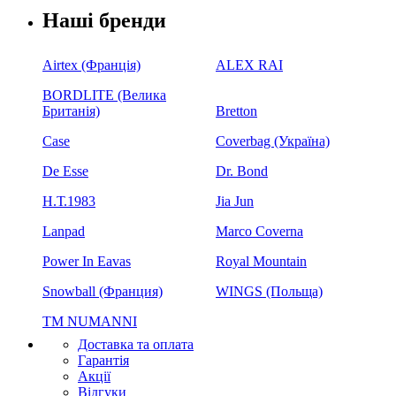
Наші бренди
Airtex (Франція)
ALEX RAI
BORDLITE (Велика
Британія)
Bretton
Case
Coverbag (Україна)
De Esse
Dr. Bond
H.Т.1983
Jia Jun
Lanpad
Marco Coverna
Power In Eavas
Royal Mountain
Snowball (Франция)
WINGS (Польща)
ТМ NUMANNI
Доставка та оплата
Гарантія
Акції
Відгуки