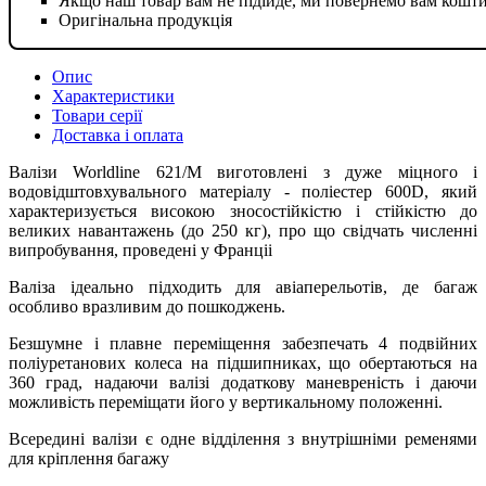
Якщо наш товар вам не підійде, ми повернемо вам кошт
Оригінальна продукція
Опис
Характеристики
Товари серії
Доставка і оплата
Валізи Worldline 621/M виготовлені з дуже міцного і
водовідштовхувального матеріалу - поліестер 600D, який
характеризується високою зносостійкістю і стійкістю до
великих навантажень (до 250 кг), про що свідчать численні
випробування, проведені у Франціі
Валіза ідеально підходить для авіаперельотів, де багаж
особливо вразливим до пошкоджень.
Безшумне і плавне переміщення забезпечать 4 подвійних
поліуретанових колеса на підшипниках, що обертаються на
360 град, надаючи валізі додаткову маневреність і даючи
можливість переміщати його у вертикальному положенні.
Всередині валізи є одне відділення з внутрішніми ременями
для кріплення багажу