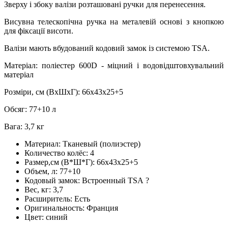
Зверху і збоку валізи розташовані ручки для перенесення.
Висувна телескопічна ручка на металевій основі з кнопкою
для фіксації висоти.
Валізи мають вбудований кодовий замок із системою TSA.
Матеріал: поліестер 600D - міцний і водовідштовхувальний
матеріал
Розміри, см (ВхШхГ): 66х43х25+5
Обсяг: 77+10 л
Вага: 3,7 кг
Материал:
Тканевый (полиэстер)
Количество колёс:
4
Размер,см (В*Ш*Г):
66х43х25+5
Объем, л:
77+10
Кодовый замок:
Встроенный TSA
?
Вес, кг:
3,7
Расширитель:
Есть
Оригинальность:
Франция
Цвет:
синий