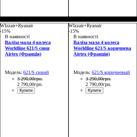
Размер,см (В*Ш*Г)
Объем, л
: 110+13
:
Размер,см (В*Ш*Г)
Объем, л
: 40+8
:
76х47х28+5
55х36х20+5
WIzzair+Ryanair
WIzzair+Ryanair
-15%
-15%
В наявності
В наявності
Валіза мала 4 колеса
Валіза мала 4 колеса
Worldline 621/S синя
Worldline 621/S коричнева
Airtex (Франція)
Airtex (Франція)
Модель:
621/S синий
Модель:
621/S коричневый
3 290
,
00
грн.
3 290
,
00
грн.
2 790
,
00
грн.
2 790
,
00
грн.
Купити
Купити