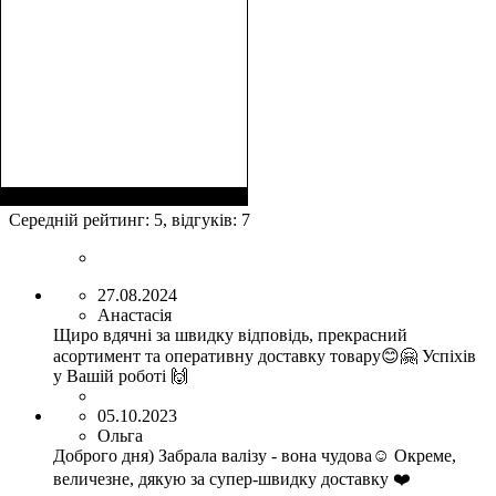
Размер,см (В*Ш*Г)
Объем, л
: 38
:
55х38x20
Середній рейтинг:
5
, відгуків:
7
27.08.2024
Анастасія
Щиро вдячні за швидку відповідь, прекрасний
асортимент та оперативну доставку товару😊🤗 Успіхів
у Вашій роботі 🙌
05.10.2023
Ольга
Доброго дня) Забрала валізу - вона чудова☺️ Окреме,
величезне, дякую за супер-швидку доставку ❤️