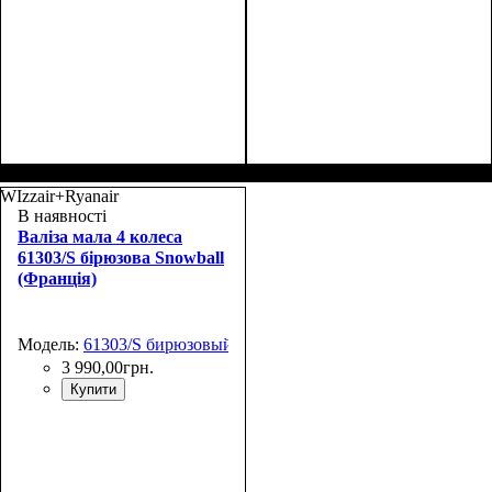
Размер,см (В*Ш*Г)
Объем, л
: 108
:
Размер,см (В*Ш*Г)
Объем, л
: 38
:
76х49х30+5
55х38x20
WIzzair+Ryanair
В наявності
Валіза мала 4 колеса
61303/S бірюзова Snowball
(Франція)
Модель:
61303/S бирюзовый
3 990
,
00
грн.
Купити