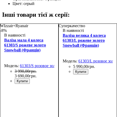
Цвет:
серый
Інші товари тієї ж серії:
WIzzair+Ryanair
Суперкачество
-8%
В наявності
В наявності
Валіза велика 4 колеса
Валіза мала 4 колеса
61303/L рожеве золото
61303/S рожеве золото
Snowball (Франція)
Snowball (Франція)
Модель:
61303/L розовое золо
Модель:
61303/S розовое золото
5 990
,
00
грн.
3 990
,
00
грн.
Купити
3 690
,
00
грн.
Купити