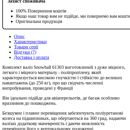
Захист споживача
100% Повернення коштів
Якщо наш товар вам не підійде, ми повернемо вам кошт
Оригінальна продукція
Опис
Характеристики
Товари серії
Відгуки (7)
Доставка і оплата
Комплект валіз Snowball 61303 виготовлений з дуже міцного,
легкого і міцного матеріалу - поліпропілену, який
характеризується високою гнучкістю і стійкістю до великих
навантажень (до 250 кг), про що свідчать численні
випробування, проведені у Франції
Він ідеально підійде для авіаперельотів, де багаж особливо
вразливим до пошкоджень.
Безшумне і плавне переміщення забезпечують поліуретанові
колеса на підшипниках, що обертаються на 360 град, надаючи
валізах додаткову маневреність і даючи можливість
переміщати його у вертикальному положенні.