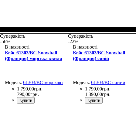
Размер,см (В*Ш*Г)
Объем, л
: 38
:
Размер,см (В*Ш*Г)
Объем, л
: 108
:
55х38x20
76х49х30+5
Суперякість
Суперякість
-56%
-22%
В наявності
В наявності
Кейс 61303/BC Snowball
Кейс 61303/BC Snowball
(Франция) морська хвиля
(Франция) синій
Модель:
61303/BC морская волна
Модель:
61303/BC синий
1 790
,
00
грн.
1 790
,
00
грн.
790
,
00
грн.
1 390
,
00
грн.
Купити
Купити