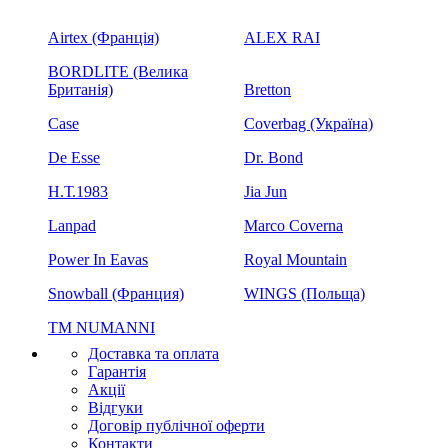
Airtex (Франція)
ALEX RAI
BORDLITE (Велика
Британія)
Bretton
Case
Coverbag (Україна)
De Esse
Dr. Bond
H.Т.1983
Jia Jun
Lanpad
Marco Coverna
Power In Eavas
Royal Mountain
Snowball (Франция)
WINGS (Польща)
ТМ NUMANNI
Доставка та оплата
Гарантія
Акції
Відгуки
Договір публічної оферти
Контакти