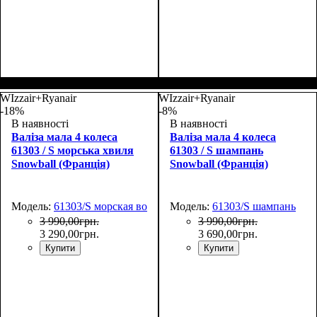
Размер,см (В*Ш*Г)
Объем, л
Подарок
: МИКОЛАЙЧИК
: 17
:
Размер,см (В*Ш*Г)
Объем, л
: 17
:
31х36х17
31х36х17
WIzzair+Ryanair
WIzzair+Ryanair
-18%
-8%
В наявності
В наявності
Валіза мала 4 колеса
Валіза мала 4 колеса
61303 / S морська хвиля
61303 / S шампань
Snowball (Франція)
Snowball (Франція)
Модель:
61303/S морская волна
Модель:
61303/S шампань
3 990
,
00
грн.
3 990
,
00
грн.
3 290
,
00
грн.
3 690
,
00
грн.
Купити
Купити