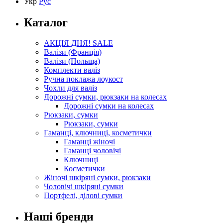
Укр
Рус
Каталог
АКЦІЯ ДНЯ! SALE
Валізи (Франція)
Валізи (Польща)
Комплекти валіз
Ручна поклажа лоукост
Чохли для валіз
Дорожні сумки, рюкзаки на колесах
Дорожні сумки на колесах
Рюкзаки, сумки
Рюкзаки, сумки
Гаманці, ключниці, косметички
Гаманці жіночі
Гаманці чоловічі
Ключниці
Косметички
Жіночі шкіряні сумки, рюкзаки
Чоловічі шкіряні сумки
Портфелі, ділові сумки
Наші бренди