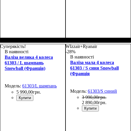
Размер,см (В*Ш*Г)
Объем, л
: 38
:
Размер,см (В*Ш*Г)
Объем, л
: 38
:
55х38x20
55х38x20
Суперякість!
WIzzair+Ryanair
В наявності
-28%
В наявності
Валіза велика 4 колеса
Валіза мала 4 колеса
61303 / L шампань
61303 / S синя Snowball
Snowball (Франція)
(Франція
Модель:
61303/L шампань
Модель:
61303/S синий
5 990
,
00
грн.
3 990
,
00
грн.
Купити
2 890
,
00
грн.
Купити