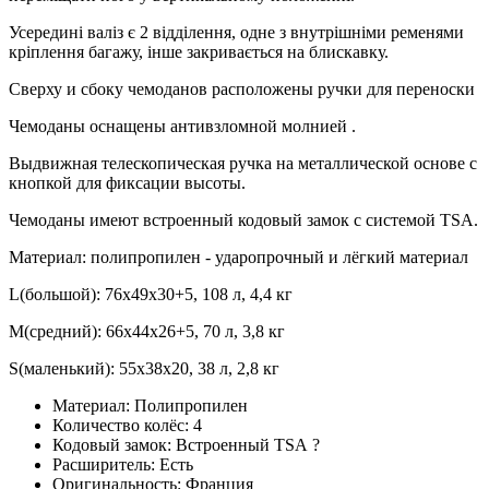
Усередині валіз є 2 відділення, одне з внутрішніми ременями
кріплення багажу, інше закривається на блискавку.
Сверху и сбоку чемоданов расположены ручки для переноски
Чемоданы оснащены антивзломной молнией .
Выдвижная телескопическая ручка на металлической основе с
кнопкой для фиксации высоты.
Чемоданы имеют встроенный кодовый замок с системой TSA.
Материал: полипропилен - ударопрочный и лёгкий материал
L(большой): 76х49х30+5, 108 л, 4,4 кг
M(средний): 66х44х26+5, 70 л, 3,8 кг
S(маленький): 55х38х20, 38 л, 2,8 кг
Материал:
Полипропилен
Количество колёс:
4
Кодовый замок:
Встроенный TSA
?
Расширитель:
Есть
Оригинальность:
Франция