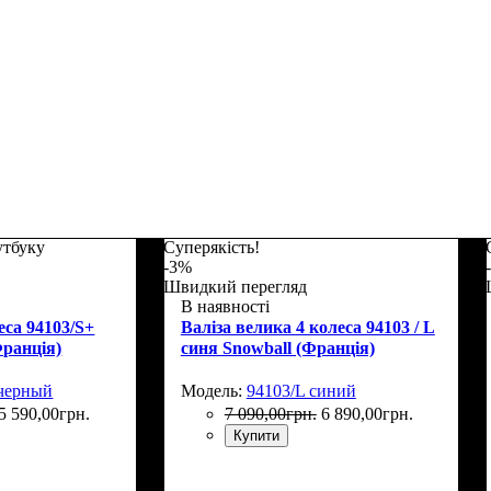
утбуку
Суперякість!
-3%
Швидкий перегляд
В наявності
еса 94103/S+
Валіза велика 4 колеса 94103 / L
Франція)
синя Snowball (Франція)
 черный
Модель:
94103/L синий
5 590
,
00
грн.
7 090
,
00
грн.
6 890
,
00
грн.
Купити