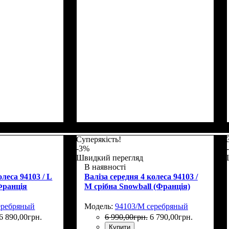
Г)
: 55х39х22
Размер,см (В*Ш*Г)
Объем, л
: 105
: 77х51х31
Суперякість!
-3%
Швидкий перегляд
В наявності
олеса 94103 / L
Валіза середня 4 колеса 94103 /
(Франція
M срібна Snowball (Франція)
еребряный
Модель:
94103/M серебряный
6 890
,
00
грн.
6 990
,
00
грн.
6 790
,
00
грн.
Купити