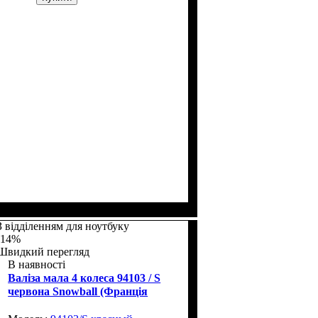
Размер,см (В*Ш*Г)
Объем, л
: 37
: 55х39х22
З відділенням для ноутбуку
-14%
Швидкий перегляд
В наявності
Валіза мала 4 колеса 94103 / S
червона Snowball (Франція