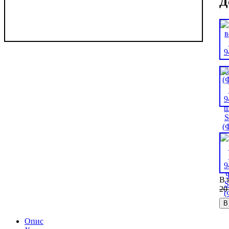
Д
В 
20
В
Опис