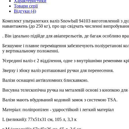
Характеристики
Товари серії
Відгуки (4)
Комплект ультралегких валіз Snowball 94103 виготовлений з дуж
навантажень (до 250 кг), про що свідчать численні випробуванн
. Він ідеально підійде для авіаперельотів, де багаж особливо в
Безшумне і плавне переміщення забезпечують поліуретанові кол
у вертикальному положенні.
Усередині валіз є 2 відділення, одне з внутрішніми ременями кр
Зверху і збоку валіз розташовані ручки для перенесення.
Валізи оснащені антівзломних блискавкою.
Висувна телескопічна ручка на металевій основі з кнопкою для 
Валізи мають вбудований кодовий замок з системою TSA.
Матеріал: поліпропілен - ударостійкий і легкий матеріал
L (великий): 77х51х31 см, 105 л, 3,3 к