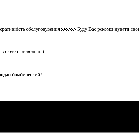
еративність обслуговування 🤗🤗🤗 Буду Вас рекомендувати сво
 все очень довольны)
модан бомбический!