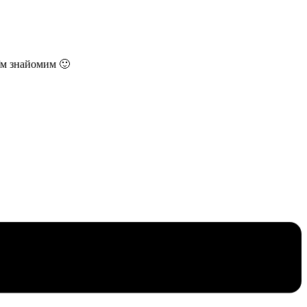
їм знайомим 🙂