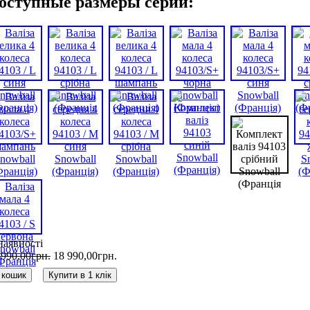
оступные размеры серии:
наявності
 990
,
00
грн.
18 990
,
00
грн.
 кошик
Купити в 1 клік