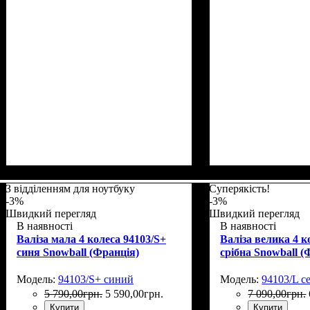
Размер,см (В*Ш*
Объем, л
: 37
З відділенням для ноутбуку
Суперякість!
-3%
-3%
Швидкий перегляд
Швидкий перегляд
В наявності
В наявності
Валіза мала 4 колеса 94103/S+
Валіза велика 4 к
синя Snowball (Франція)
срібна Snowball 
Модель:
94103/S+ синий
Модель:
94103/L с
5 790
,
00
грн.
5 590
,
00
грн.
7 090
,
00
грн.
Купити
Купити