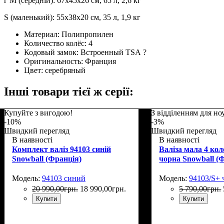
г M (середній): 67х45х26 см, 65 л, 2,6 кг
S (маленький): 55х38х20 см, 35 ​​л, 1,9 кг
Материал:
Полипропилен
Количество колёс:
4
Кодовый замок:
Встроенный TSA
?
Оригинальность:
Франция
Цвет:
серебряный
Інші товари тієї ж серії:
Купуйте з вигодою!
З відділенням для но
-10%
-3%
Швидкий перегляд
Швидкий перегляд
В наявності
В наявності
Комплект валіз 94103 синій
Валіза мала 4 кол
Snowball (Франція)
чорна Snowball (
Модель:
94103 синий
Модель:
94103/S+
20 990
,
00
грн.
18 990
,
00
грн.
5 790
,
00
грн.
Купити
Купити