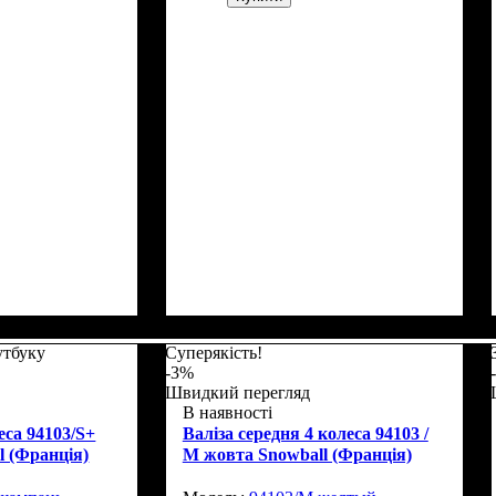
Г)
: 77х51х31
Размер,см (В*Ш*Г)
Объем, л
: 65
: 67х45х26
утбуку
Суперякість!
-3%
Швидкий перегляд
В наявності
еса 94103/S+
Валіза середня 4 колеса 94103 /
 (Франція)
M жовта Snowball (Франція)