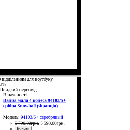
Размер,см (В*Ш*Г)
Объем, л
: 65
: 67х45х26
З відділенням для ноутбуку
-3%
Швидкий перегляд
В наявності
Валіза мала 4 колеса 94103/S+
срібна Snowball (Франція)
Модель:
94103/S+ серебряный
5 790
,
00
грн.
5 590
,
00
грн.
Купити