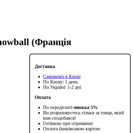
nowball (Франція
Доставка
Самовивіз в Києві
По Києву: 1 день
По Україні: 1-2 дні
Оплата
По передплаті-
знижка 5%
Ви розраховуєтесь тільки за товар, який
вам сподобався!
Готівкою при отриманні
Оплата банківською картою