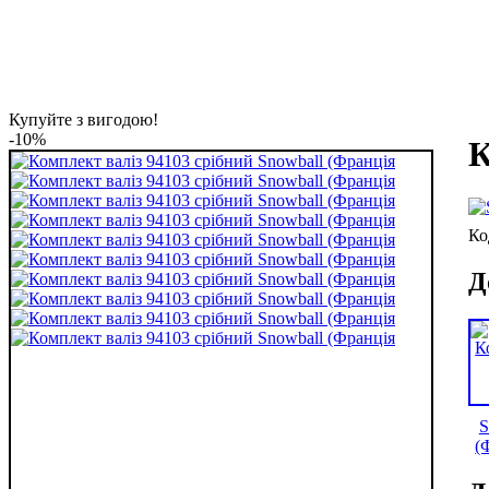
Купуйте з вигодою!
-10%
К
Д