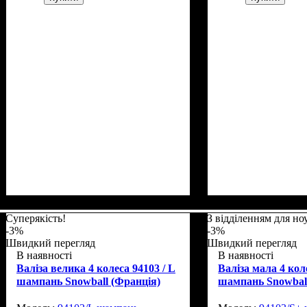
Размер,см (В*Ш*Г)
Объем, л
: 37
: 55х39х22
Размер,см (В*Ш*
Объем, л
: 105
Суперякість!
З відділенням для но
-3%
-3%
Швидкий перегляд
Швидкий перегляд
В наявності
В наявності
Валіза велика 4 колеса 94103 / L
Валіза мала 4 кол
шампань Snowball (Франція)
шампань Snowball