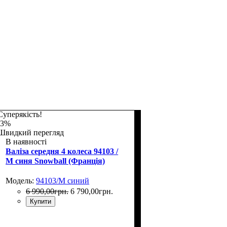
Суперякість!
-3%
Швидкий перегляд
В наявності
Валіза середня 4 колеса 94103 /
M синя Snowball (Франція)
Модель:
94103/M синий
6 990
,
00
грн.
6 790
,
00
грн.
Купити