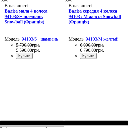
-3%
-3%
В наявності
В наявності
Валіза мала 4 колеса
Валіза середня 4 колеса
94103/S+ шампань
94103 / M жовта Snowball
Snowball (Франція)
(Франція)
Модель:
94103/S+ шампань
Модель:
94103/M желтый
5 790
,
00
грн.
6 990
,
00
грн.
5 590
,
00
грн.
6 790
,
00
грн.
Купити
Купити
Размер,см (В*Ш*Г)
Объем, л
: 37
:
Размер,см (В*Ш*Г)
Объем, л
: 65
: