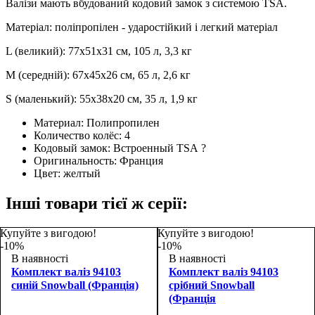
Валізи мають вбудований кодовий замок з системою TSA.
Матеріал: поліпропілен - ударостійкий і легкий матеріал
L (великий): 77х51х31 см, 105 л, 3,3 кг
M (середній): 67х45х26 см, 65 л, 2,6 кг
S (маленький): 55х38х20 см, 35 ​​л, 1,9 кг
Материал:
Полипропилен
Количество колёс:
4
Кодовый замок:
Встроенный TSA
?
Оригинальность:
Франция
Цвет:
желтый
Інші товари тієї ж серії:
Купуйте з вигодою!
Купуйте з вигодою!
-10%
-10%
В наявності
В наявності
Комплект валіз 94103
Комплект валіз 94103
синій Snowball (Франція)
срібний Snowball
(Франція