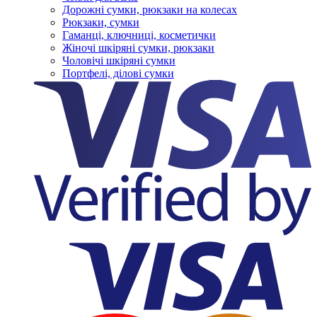
Дорожні сумки, рюкзаки на колесах
Рюкзаки, сумки
Гаманці, ключниці, косметички
Жіночі шкіряні сумки, рюкзаки
Чоловічі шкіряні сумки
Портфелі, ділові сумки