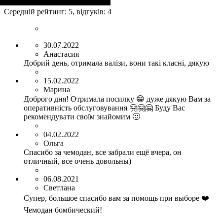
Размер,см (В*Ш*Г)
Объем, л
: 35
:
55х38x20
Середній рейтинг:
5
, відгуків:
4
30.07.2022
Анастасия
Добрий день, отримала валізи, вони такі класні, дякую
15.02.2022
Марина
Доброго дня! Отримала посилку 😁 дуже дякую Вам за
оперативність обслуговування 🤗🤗🤗 Буду Вас
рекомендувати своїм знайомим 🙂
04.02.2022
Ольга
Спасибо за чемодан, все забрали ещё вчера, он
отличный, все очень довольны)
06.08.2021
Светлана
Супер, большое спасибо вам за помощь при выборе ❤️
Чемодан бомбический!