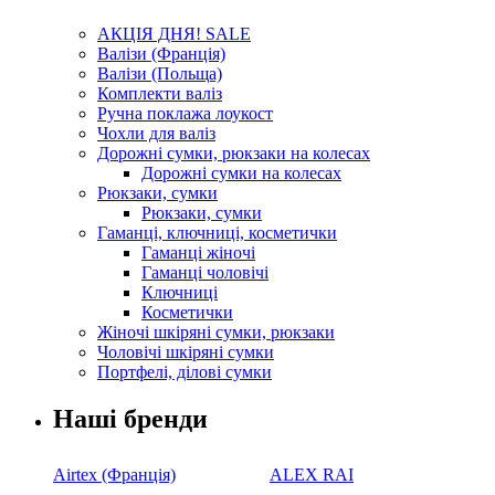
АКЦІЯ ДНЯ! SALE
Валізи (Франція)
Валізи (Польща)
Комплекти валіз
Ручна поклажа лоукост
Чохли для валіз
Дорожні сумки, рюкзаки на колесах
Дорожні сумки на колесах
Рюкзаки, сумки
Рюкзаки, сумки
Гаманці, ключниці, косметички
Гаманці жіночі
Гаманці чоловічі
Ключниці
Косметички
Жіночі шкіряні сумки, рюкзаки
Чоловічі шкіряні сумки
Портфелі, ділові сумки
Наші бренди
Airtex (Франція)
ALEX RAI