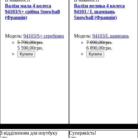
Валіза мала 4 колеса
Валіза велика 4 колеса
94103/S+ срібна Snowball
94103 / L шампань
(Франція)
Snowball (Франція)
Модель:
94103/S+ серебряный
Модель:
94103/L шампань
5 790
,
00
грн.
7 090
,
00
грн.
5 590
,
00
грн.
6 890
,
00
грн.
Купити
Купити
Размер,см (В*Ш*Г)
Объем, л
: 37
:
Размер,см (В*Ш*Г)
Объем, л
: 105
:
55х39х22
77х51х31
З відділенням для ноутбуку
Суперякість!