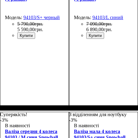
Модель:
94103/S+ черный
Модель:
94103/L синий
5 790
,
00
грн.
7 090
,
00
грн.
5 590
,
00
грн.
6 890
,
00
грн.
Купити
Купити
Размер,см (В*Ш*Г)
Объем, л
: 37
:
Размер,см (В*Ш*Г)
Объем, л
: 105
:
55х39х22
77х51х31
Суперякість!
З відділенням для ноутбуку
-3%
-3%
В наявності
В наявності
Валіза середня 4 колеса
Валіза мала 4 колеса
94103 / M синя Snowball
94103/S+ синя Snowball