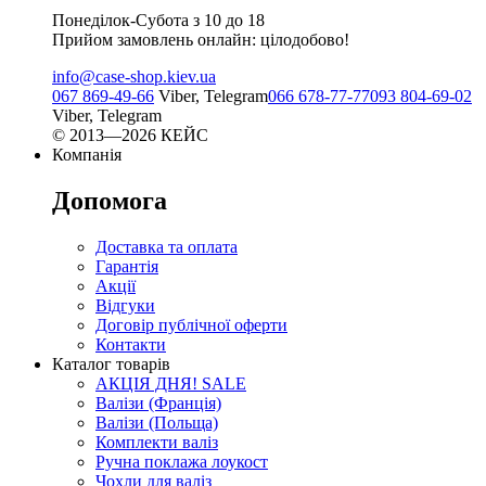
Понеділок-Субота з 10 до 18
Прийом замовлень онлайн: цілодобово!
info@case-shop.kiev.ua
067 869-49-66
Viber, Telegram
066 678-77-77
093 804-69-02
Viber, Telegram
© 2013—2026 КЕЙС
Компанія
Допомога
Доставка та оплата
Гарантія
Акції
Відгуки
Договір публічної оферти
Контакти
Каталог товарів
АКЦІЯ ДНЯ! SALE
Валізи (Франція)
Валізи (Польща)
Комплекти валіз
Ручна поклажа лоукост
Чохли для валіз