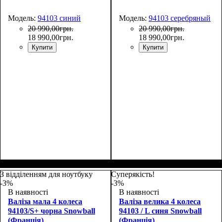
Модель:
94103 синий
Модель:
94103 серебряный
20 990
,
00
грн.
20 990
,
00
грн.
18 990
,
00
грн.
18 990
,
00
грн.
Купити
Купити
З відділенням для ноутбуку
Суперякість!
-3%
-3%
В наявності
В наявності
Валіза мала 4 колеса
Валіза велика 4 колеса
94103/S+ чорна Snowball
94103 / L синя Snowball
(Франція)
(Франція)