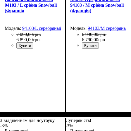
94103 / L срібна Snowball
94103 / M срібна Snowball
(Франція
(Франція)
Модель:
94103/L серебряный
Модель:
94103/M серебряный
7 090
,
00
грн.
6 990
,
00
грн.
6 890
,
00
грн.
6 790
,
00
грн.
Купити
Купити
Размер,см (В*Ш*Г)
Объем, л
: 105
:
Размер,см (В*Ш*Г)
Объем, л
: 65
:
77х51х31
67х45х26
З відділенням для ноутбуку
Суперякість!
-3%
-3%
В наявності
В наявності