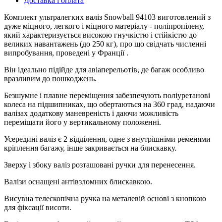
Доставка і оплата
Комплект ультралегких валіз Snowball 94103 виготовлений з
дуже міцного, легкого і міцного матеріалу - поліпропілену,
який характеризується високою гнучкістю і стійкістю до
великих навантажень (до 250 кг), про що свідчать численні
випробування, проведені у Франції .
Він ідеально підійде для авіаперельотів, де багаж особливо
вразливим до пошкоджень.
Безшумне і плавне переміщення забезпечують поліуретанові
колеса на підшипниках, що обертаються на 360 град, надаючи
валізах додаткову маневреність і даючи можливість
переміщати його у вертикальному положенні.
Усередині валіз є 2 відділення, одне з внутрішніми ременями
кріплення багажу, інше закривається на блискавку.
Зверху і збоку валіз розташовані ручки для перенесення.
Валізи оснащені антівзломних блискавкою.
Висувна телескопічна ручка на металевій основі з кнопкою
для фіксації висоти.