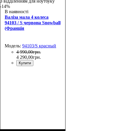
55х39х22
67х45х26
З відділенням для ноутбуку
-14%
В наявності
Валіза мала 4 колеса
94103 / S червона Snowball
(Франція
Модель:
94103/S красный
4 990
,
00
грн.
4 290
,
00
грн.
Купити