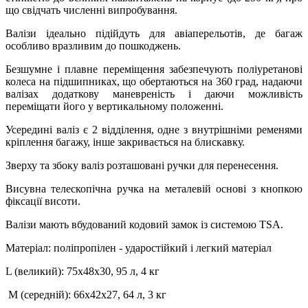
що свідчать численні випробування.
Валізи ідеально підійдуть для авіаперельотів, де багаж
особливо вразливим до пошкоджень.
Безшумне і плавне переміщення забезпечують поліуретанові
колеса на підшипниках, що обертаються на 360 град, надаючи
валізах додаткову маневреність і даючи можливість
переміщати його у вертикальному положенні.
Усередині валіз є 2 відділення, одне з внутрішніми ременями
кріплення багажу, інше закривається на блискавку.
Зверху та збоку валіз розташовані ручки для перенесення.
Висувна телескопічна ручка на металевій основі з кнопкою
фіксації висоти.
Валізи мають вбудований кодовий замок із системою TSA.
Матеріал: поліпропілен - ударостійкий і легкий матеріал
L (великий): 75х48х30, 95 л, 4 кг
M (середній): 66х42х27, 64 л, 3 кг