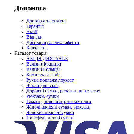
Допомога
Доставка та оплата
Гарантія
Акції
Відгуки
Договір публічної оферти
Контакти
Каталог товарів
АКЦІЯ ДНЯ! SALE
Валізи (Франція)
Валізи (Польща)
Комплекти валіз
Ручна поклажа лоукост
Чохли для валіз
Дорожні сумки, рюкзаки на колесах
Рюкзаки, сумки
Гаманці, ключниці, косметички
Жіночі шкіряні сумки, рюкзаки
Чоловічі шкіряні сумки
Портфелі, ділові сумки