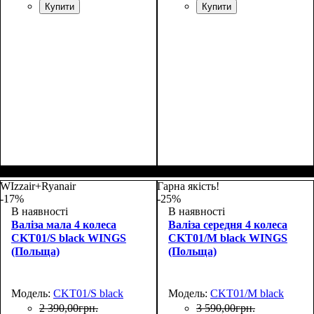
Купити
Купити
Размер,см (В*Ш*Г)
Объем, л
: 69
:
Размер,см (В*Ш*Г)
Объем, л
: 108
:
65х44х26
75х48х30
WIzzair+Ryanair
Гарна якість!
-17%
-25%
В наявності
В наявності
Валіза мала 4 колеса
Валіза середня 4 колеса
CKT01/S black WINGS
CKT01/M black WINGS
(Польща)
(Польща)
Модель:
CKT01/S black
Модель:
CKT01/M black
2 390
,
00
грн.
3 590
,
00
грн.