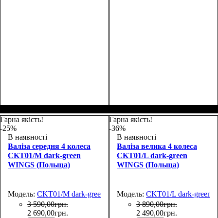
Размер,см (В*Ш*Г)
Объем, л
: 38
:
55х39x20
Гарна якість!
Гарна якість!
-25%
-36%
В наявності
В наявності
Валіза середня 4 колеса
Валіза велика 4 колеса
CKT01/M dark-green
CKT01/L dark-green
WINGS (Польща)
WINGS (Польща)
Модель:
CKT01/M dark-green
Модель:
CKT01/L dark-green
3 590
,
00
грн.
3 890
,
00
грн.
2 690
,
00
грн.
2 490
,
00
грн.