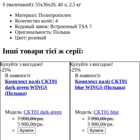
S (маленький): 55х36х20, 40 л, 2,5 кг
Материал:
Полипропилен
Количество колёс:
4
Кодовый замок:
Встроенный TSA
?
Оригинальность:
Польша
Цвет:
розовый
Інші товари тієї ж серії:
Купуйте з вигодою!
Купуйте з вигодою!
-25%
-25%
В наявності
В наявності
Комплект валіз CKT01
Комплект валіз CKT01
dark-green WINGS
blue WINGS (Польща)
(Польща)
Модель:
CKT01 dark-green
Модель:
CKT01 blue
7 990
,
00
грн.
7 990
,
00
грн.
5 990
,
00
грн.
5 990
,
00
грн.
Купити
Купити