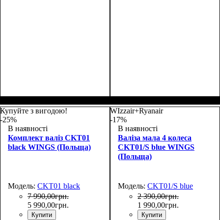
Купуйте з вигодою!
WIzzair+Ryanair
-25%
-17%
В наявності
В наявності
Комплект валіз CKT01
Валіза мала 4 колеса
black WINGS (Польща)
CKT01/S blue WINGS
(Польща)
Модель:
CKT01 black
Модель:
CKT01/S blue
7 990
,
00
грн.
2 390
,
00
грн.
5 990
,
00
грн.
1 990
,
00
грн.
Купити
Купити