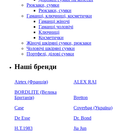
Рюкзаки, сумки
Рюкзаки, сумки
Гаманці, ключниці, косметички
Гаманці жіночі
Гаманці чоловічі
Ключниці
Косметички
Жіночі шкіряні сумки, рюкзаки
Чоловічі шкіряні сумки
Портфелі, ділові сумки
Наші бренди
Airtex (Франція)
ALEX RAI
BORDLITE (Велика
Британія)
Bretton
Case
Coverbag (Україна)
De Esse
Dr. Bond
H.Т.1983
Jia Jun