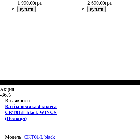
1 990
,
00
грн.
2 690
,
00
грн.
Купити
Купити
Размер,см (В*Ш*Г)
Объем, л
: 38
:
Размер,см (В*Ш*Г)
Объем, л
: 69
:
55х39x20
65х44х26
Акция
-36%
В наявності
Валіза велика 4 колеса
CKT01/L black WINGS
(Польща)
Модель:
CKT01/L black