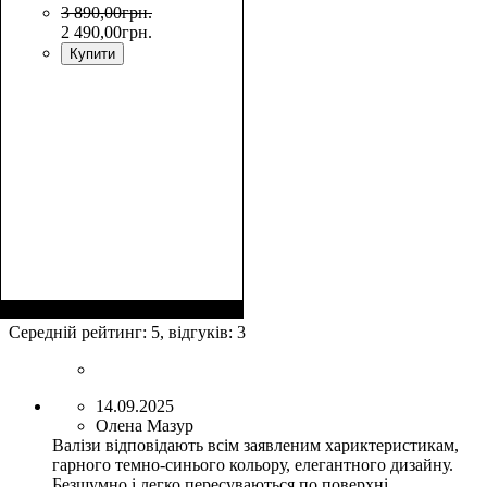
3 890
,
00
грн.
2 490
,
00
грн.
Купити
Размер,см (В*Ш*Г)
Объем, л
: 108
:
75х48х30
Середній рейтинг:
5
, відгуків:
3
14.09.2025
Олена Мазур
Валізи відповідають всім заявленим хариктеристикам,
гарного темно-синього кольору, елегантного дизайну.
Безшумно і легко пересуваються по поверхні.