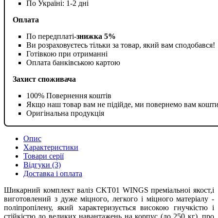
По Україні: 1-2 дні
Оплата
По передплаті-
знижка 5%
Ви розраховуєтесь тільки за товар, який вам сподобався!
Готівкою при отриманні
Оплата банківською картою
Захист споживача
100% Повернення коштів
Якщо наш товар вам не підійде, ми повернемо вам кошт
Оригінальна продукція
Опис
Характеристики
Товари серії
Відгуки (3)
Доставка і оплата
Шикарний комплект валіз CKT01 WINGS преміальноі якост,і
виготовлений з дуже міцного, легкого і міцного матеріалу -
поліпропілену, який характеризується високою гнучкістю і
стійкістю до великих навантажень на корпус (до 250 кг), про