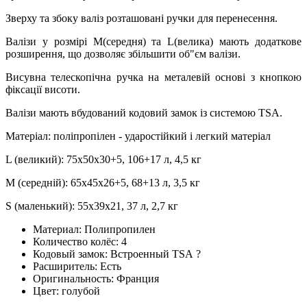
Зверху та збоку валіз розташовані ручки для перенесення.
Валізи у розмірі М(середня) та L(велика) мають додаткове
розширення, що дозволяє збільшити об"єм валізи.
Висувна телескопічна ручка на металевій основі з кнопкою
фіксації висоти.
Валізи мають вбудований кодовий замок із системою TSA.
Матеріал: поліпропілен - ударостійкий і легкий матеріал
L (великий): 75х50х30+5, 106+17 л, 4,5 кг
M (середній): 65х45х26+5, 68+13 л, 3,5 кг
S (маленький): 55х39х21, 37 л, 2,7 кг
Материал:
Полипропилен
Количество колёс:
4
Кодовый замок:
Встроенный TSA
?
Расширитель:
Есть
Оригинальность:
Франция
Цвет:
голубой