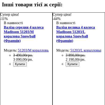
Інші товари тієї ж серії:
Супер ціна!
Супер ціна!
-11%
-44%
В наявності
В наявності
Валіза середня 4 колеса
Валіза велика 4 колеса
Madisson 51203/M
Madisson 51203/L
коралова Snowball
коралова Snowball
(Франція)
(Франція)
Модель:
51203/M коралловый
Модель:
51203/L коралловый
3 490
,
00
грн.
3 890
,
00
грн.
3 090
,
00
грн.
2 190
,
00
грн.
Купити
Купити