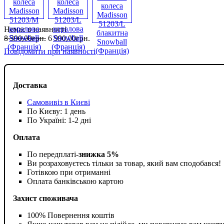
Немає в наявності
8 390
,
00
грн.
6 990
,
00
грн.
Повідомити при наявності
Доставка
Самовивіз в Києві
По Києву: 1 день
По Україні: 1-2 дні
Оплата
По передплаті-
знижка 5%
Ви розраховуєтесь тільки за товар, який вам сподобався!
Готівкою при отриманні
Оплата банківською картою
Захист споживача
100% Повернення коштів