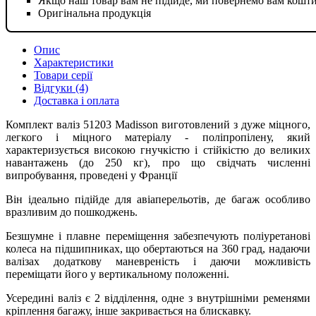
Якщо наш товар вам не підійде, ми повернемо вам кошт
Оригінальна продукція
Опис
Характеристики
Товари серії
Відгуки (4)
Доставка і оплата
Комплект валіз 51203 Madisson виготовлений з дуже міцного,
легкого і міцного матеріалу - поліпропілену, який
характеризується високою гнучкістю і стійкістю до великих
навантажень (до 250 кг), про що свідчать численні
випробування, проведені у Франції
Він ідеально підійде для авіаперельотів, де багаж особливо
вразливим до пошкоджень.
Безшумне і плавне переміщення забезпечують поліуретанові
колеса на підшипниках, що обертаються на 360 град, надаючи
валізах додаткову маневреність і даючи можливість
переміщати його у вертикальному положенні.
Усередині валіз є 2 відділення, одне з внутрішніми ременями
кріплення багажу, інше закривається на блискавку.