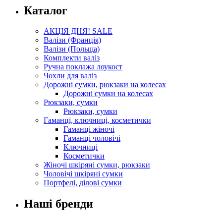
Каталог
АКЦІЯ ДНЯ! SALE
Валізи (Франція)
Валізи (Польща)
Комплекти валіз
Ручна поклажа лоукост
Чохли для валіз
Дорожні сумки, рюкзаки на колесах
Дорожні сумки на колесах
Рюкзаки, сумки
Рюкзаки, сумки
Гаманці, ключниці, косметички
Гаманці жіночі
Гаманці чоловічі
Ключниці
Косметички
Жіночі шкіряні сумки, рюкзаки
Чоловічі шкіряні сумки
Портфелі, ділові сумки
Наші бренди