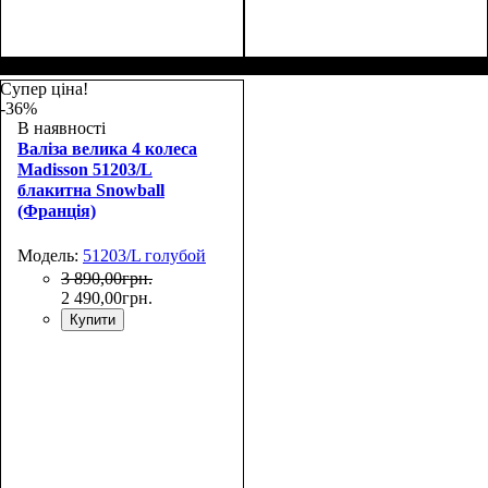
Размер,см (В*Ш*Г)
Объем, л
: 68+13
:
Размер,см (В*Ш*Г)
Объем, л
: 106+17
:
65х45х26+5
75х50х30+5
Супер ціна!
-36%
В наявності
Валіза велика 4 колеса
Madisson 51203/L
блакитна Snowball
(Франція)
Модель:
51203/L голубой
3 890
,
00
грн.
2 490
,
00
грн.
Купити