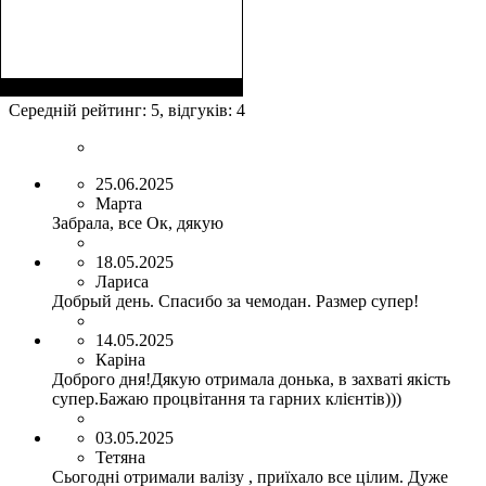
Размер,см (В*Ш*Г)
Объем, л
: 106+17
:
75х50х30+5
Середній рейтинг:
5
, відгуків:
4
25.06.2025
Марта
Забрала, все Ок, дякую
18.05.2025
Лариса
Добрый день. Спасибо за чемодан. Размер супер!
14.05.2025
Каріна
Доброго дня!Дякую отримала донька, в захваті якість
супер.Бажаю процвітання та гарних клієнтів)))
03.05.2025
Тетяна
Сьогодні отримали валізу , приїхало все цілим. Дуже