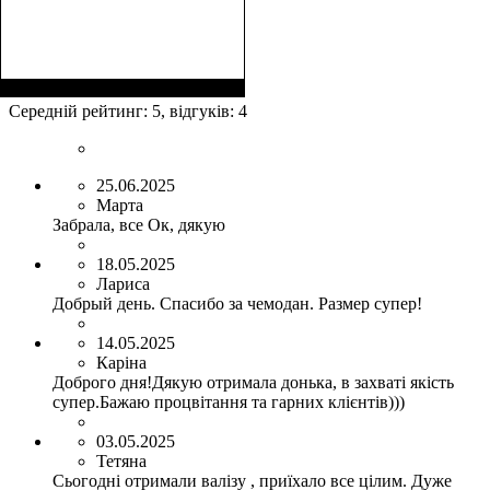
Размер,см (В*Ш*Г)
Объем, л
: 106+17
:
75х50х30+5
Середній рейтинг:
5
, відгуків:
4
25.06.2025
Марта
Забрала, все Ок, дякую
18.05.2025
Лариса
Добрый день. Спасибо за чемодан. Размер супер!
14.05.2025
Каріна
Доброго дня!Дякую отримала донька, в захваті якість
супер.Бажаю процвітання та гарних клієнтів)))
03.05.2025
Тетяна
Сьогодні отримали валізу , приїхало все цілим. Дуже