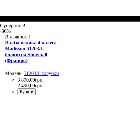
Размер,см (В*Ш*Г)
Объем, л
: 68+13
:
Размер,см (В*Ш*Г)
Объем, л
: 106+17
:
65х45х26+5
75х50х30+5
Супер ціна!
-36%
В наявності
Валіза велика 4 колеса
Madisson 51203/L
блакитна Snowball
(Франція)
Модель:
51203/L голубой
3 890
,
00
грн.
2 490
,
00
грн.
Купити