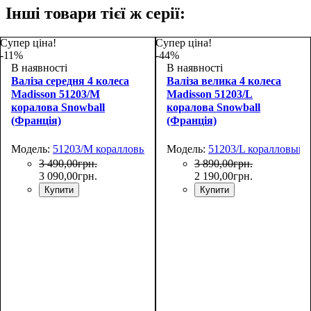
Інші товари тієї ж серії:
Супер ціна!
Супер ціна!
-11%
-44%
В наявності
В наявності
Валіза середня 4 колеса
Валіза велика 4 колеса
Madisson 51203/M
Madisson 51203/L
коралова Snowball
коралова Snowball
(Франція)
(Франція)
Модель:
51203/M коралловый
Модель:
51203/L коралловый
3 490
,
00
грн.
3 890
,
00
грн.
3 090
,
00
грн.
2 190
,
00
грн.
Купити
Купити