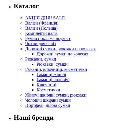
Каталог
АКЦІЯ ДНЯ! SALE
Валізи (Франція)
Валізи (Польща)
Комплекти валіз
Ручна поклажа лоукост
Чохли для валіз
Дорожні сумки, рюкзаки на колесах
Дорожні сумки на колесах
Рюкзаки, сумки
Рюкзаки, сумки
Гаманці, ключниці, косметички
Гаманці жіночі
Гаманці чоловічі
Ключниці
Косметички
Жіночі шкіряні сумки, рюкзаки
Чоловічі шкіряні сумки
Портфелі, ділові сумки
Наші бренди