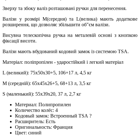
Зверху та збоку валіз розташовані ручки для перенесення.
Валізи у розмірі М(середня) та L(велика) мають додаткове
розширення, що дозволяє збільшити об"єм валізи.
Висувна телескопічна ручка на металевій основі з кнопкою
фіксації висоти.
Валізи мають вбудований кодовий замок із системою TSA.
Матеріал: поліпропілен - ударостійкий і легкий матеріал
L (великий): 75х50х30+5, 106+17 л, 4,5 кг
M (середній): 65х45х26+5, 68+13 л, 3,5 кг
S (маленький): 55х39х20, 37 л, 2,7 кг
Материал:
Полипропилен
Количество колёс:
4
Кодовый замок:
Встроенный TSA
?
Расширитель:
Есть
Оригинальность:
Франция
Цвет:
синий