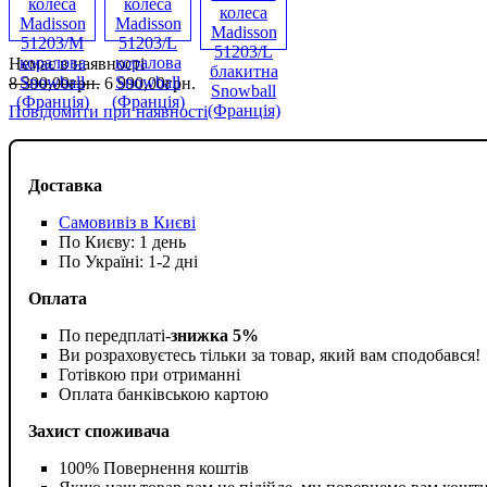
Немає в наявності
8 390
,
00
грн.
6 990
,
00
грн.
Повідомити при наявності
Доставка
Самовивіз в Києві
По Києву: 1 день
По Україні: 1-2 дні
Оплата
По передплаті-
знижка 5%
Ви розраховуєтесь тільки за товар, який вам сподобався!
Готівкою при отриманні
Оплата банківською картою
Захист споживача
100% Повернення коштів