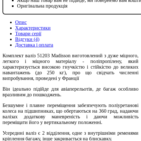
Якщо наш товар вам не підійде, ми повернемо вам кошт
Оригінальна продукція
Опис
Характеристики
Товари серії
Відгуки (4)
Доставка і оплата
Комплект валіз 51203 Madisson виготовлений з дуже міцного,
легкого і міцного матеріалу - поліпропілену, який
характеризується високою гнучкістю і стійкістю до великих
навантажень (до 250 кг), про що свідчать численні
випробування, проведені у Франції
Він ідеально підійде для авіаперельотів, де багаж особливо
вразливим до пошкоджень.
Безшумне і плавне переміщення забезпечують поліуретанові
колеса на підшипниках, що обертаються на 360 град, надаючи
валізах додаткову маневреність і даючи можливість
переміщати його у вертикальному положенні.
Усередині валіз є 2 відділення, одне з внутрішніми ременями
кріплення багажу, інше закривається на блискавку.