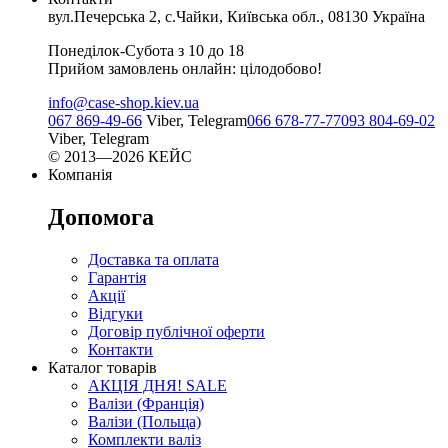
вул.Печерська 2, с.Чайки, Київська обл., 08130 Україна
Понеділок-Субота з 10 до 18
Прийом замовлень онлайн: цілодобово!
info@case-shop.kiev.ua
067 869-49-66
Viber, Telegram
066 678-77-77
093 804-69-02
Viber, Telegram
© 2013—2026 КЕЙС
Компанія
Допомога
Доставка та оплата
Гарантія
Акції
Відгуки
Договір публічної оферти
Контакти
Каталог товарів
АКЦІЯ ДНЯ! SALE
Валізи (Франція)
Валізи (Польща)
Комплекти валіз