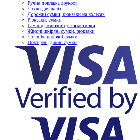
Ручна поклажа лоукост
Чохли для валіз
Дорожні сумки, рюкзаки на колесах
Рюкзаки, сумки
Гаманці, ключниці, косметички
Жіночі шкіряні сумки, рюкзаки
Чоловічі шкіряні сумки
Портфелі, ділові сумки