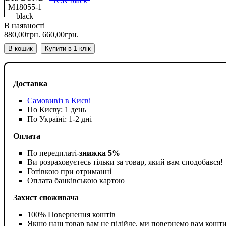
В наявності
880
,
00
грн.
660
,
00
грн.
В кошик
Купити в 1 клік
Доставка
Самовивіз в Києві
По Києву: 1 день
По Україні: 1-2 дні
Оплата
По передплаті-
знижка 5%
Ви розраховуєтесь тільки за товар, який вам сподобався!
Готівкою при отриманні
Оплата банківською картою
Захист споживача
100% Повернення коштів
Якщо наш товар вам не підійде, ми повернемо вам кошт