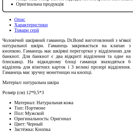
Оригінальна продукція
Опис
Характеристики
Товари серії
Чоловічий шкіряний гаманець Dr.Bond виготовлений з м'якої
натуральної шкіри. Гаманець закривається на клапан з
кнопкою. Гаманець має шкіряні перегортки у відділеннях для
банкнот. Для банкнот є два відкриті відділення та одне на
блискавці. На відкидному блоці гаманця знаходяться 6
відділень для візитних карток і 3 великі прозорі відділення.
Гаманець має зручну монетницю на кнопці.
Матеріал: натуральна шкіра
Розмір (см) 12*9,5*3
Материал:
Натуральная кожа
Тип:
Портмоне
Пол:
Мужской
Оригинальность:
Оригинал
Цвет:
Черный
Застёжка:
Кнопка