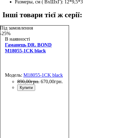
Размеры, см ( ВхШхГ):
12*9,5*3
Інші товари тієї ж серії:
Під замовлення
-25%
В наявності
Гаманець DR. BOND
M18055-1CK black
Модель:
M18055-1CK black
890
,
00
грн.
670
,
00
грн.
Купити