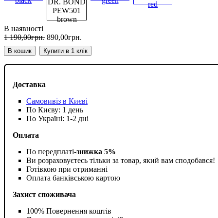
В наявності
1 190
,
00
грн.
890
,
00
грн.
В кошик
Купити в 1 клік
Доставка
Самовивіз в Києві
По Києву: 1 день
По Україні: 1-2 дні
Оплата
По передплаті-
знижка 5%
Ви розраховуєтесь тільки за товар, який вам сподобався!
Готівкою при отриманні
Оплата банківською картою
Захист споживача
100% Повернення коштів