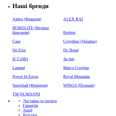
Наші бренди
Airtex (Франція)
ALEX RAI
BORDLITE (Велика
Британія)
Bretton
Case
Coverbag (Україна)
De Esse
Dr. Bond
H.Т.1983
Jia Jun
Lanpad
Marco Coverna
Power In Eavas
Royal Mountain
Snowball (Франция)
WINGS (Польща)
ТМ NUMANNI
Доставка та оплата
Гарантія
Акції
Відгуки