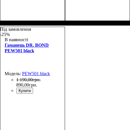
Размеры, см ( ВхШхГ)
:
Размеры, см ( ВхШхГ)
:
18,5х9х3,5
18,5х9х3,5
Під замовлення
-25%
В наявності
Гаманець DR. BOND
PEW501 black
Модель:
PEW501 black
1 190
,
00
грн.
890
,
00
грн.
Купити