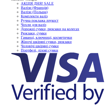
АКЦІЯ ДНЯ! SALE
Валізи (Франція)
Валізи (Польща)
Комплекти валіз
Ручна поклажа лоукост
Чохли для валіз
Дорожні сумки, рюкзаки на колесах
Рюкзаки, сумки
Гаманці, ключниці, косметички
Жіночі шкіряні сумки, рюкзаки
Чоловічі шкіряні сумки
Портфелі, ділові сумки