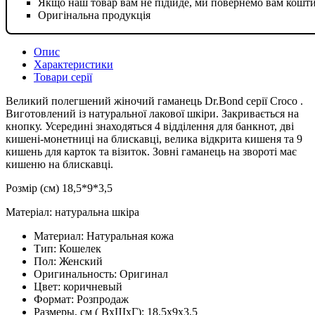
Якщо наш товар вам не підійде, ми повернемо вам кошт
Оригінальна продукція
Опис
Характеристики
Товари серії
Великий полегшений жіночий гаманець Dr.Bond серії Croco .
Виготовлений із натуральної лакової шкіри. Закривається на
кнопку. Усередині знаходяться 4 відділення для банкнот, дві
кишені-монетниці на блискавці, велика відкрита кишеня та 9
кишень для карток та візиток. Зовні гаманець на звороті має
кишеню на блискавці.
Розмір (см) 18,5*9*3,5
Матеріал: натуральна шкіра
Материал:
Натуральная кожа
Тип:
Кошелек
Пол:
Женский
Оригинальность:
Оригинал
Цвет:
коричневый
Формат:
Розпродаж
Размеры, см ( ВхШхГ):
18,5х9х3,5