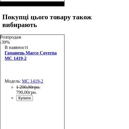
Размеры, см ( ВхШхГ)
:
12*9,5*2,5
Покупці цього товару також
вибирають
Розпродаж
-39%
В наявності
Гаманець Marco Coverna
MC 1419-2
Модель:
MC 1419-2
1 290
,
00
грн.
790
,
00
грн.
Купити