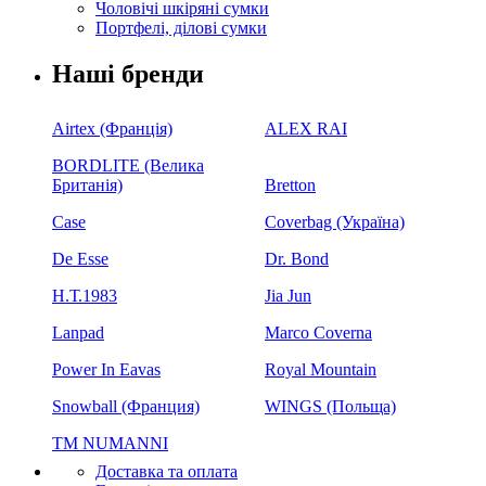
Чоловічі шкіряні сумки
Портфелі, ділові сумки
Наші бренди
Airtex (Франція)
ALEX RAI
BORDLITE (Велика
Британія)
Bretton
Case
Coverbag (Україна)
De Esse
Dr. Bond
H.Т.1983
Jia Jun
Lanpad
Marco Coverna
Power In Eavas
Royal Mountain
Snowball (Франция)
WINGS (Польща)
ТМ NUMANNI
Доставка та оплата