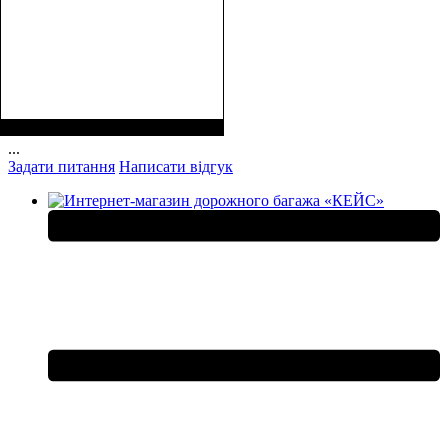
Размеры, см ( ВхШхГ)
:
11,5х8х3,5
...
Задати питання
Написати відгук