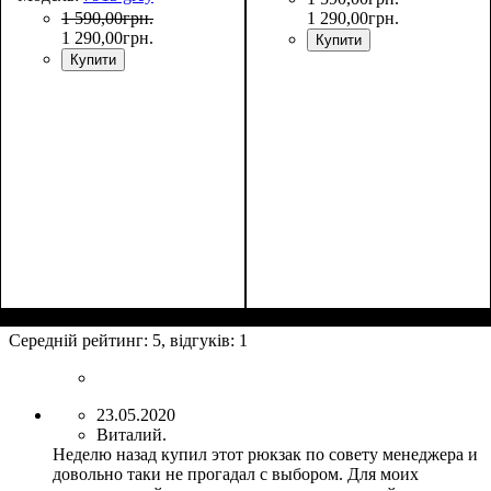
1 590
,
00
грн.
1 290
,
00
грн.
1 290
,
00
грн.
Купити
Купити
Размеры, см
Объем, л
: 38
: 60х32х20
Размеры, см
Объем, л
: 38
: 60х32х20
Середній рейтинг:
5
, відгуків:
1
23.05.2020
Виталий.
Неделю назад купил этот рюкзак по совету менеджера и
довольно таки не прогадал с выбором. Для моих