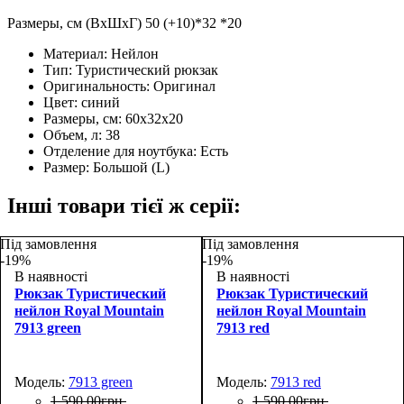
Размеры, см (ВхШхГ) 50 (+10)*32 *20
Материал:
Нейлон
Тип:
Туристический рюкзак
Оригинальность:
Оригинал
Цвет:
синий
Размеры, см:
60х32х20
Объем, л:
38
Отделение для ноутбука:
Есть
Размер:
Большой (L)
Інші товари тієї ж серії:
Під замовлення
Під замовлення
-19%
-19%
В наявності
В наявності
Рюкзак Туристический
Рюкзак Туристический
нейлон Royal Mountain
нейлон Royal Mountain
7913 green
7913 red
Модель:
7913 green
Модель:
7913 red
1 590
,
00
грн.
1 590
,
00
грн.