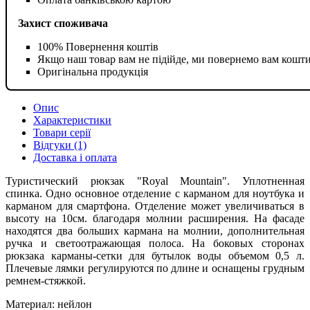
Захист споживача
100% Повернення коштів
Якщо наш товар вам не підійде, ми повернемо вам кошт
Оригінальна продукція
Опис
Характеристики
Товари серії
Відгуки (1)
Доставка і оплата
Туристический рюкзак "Royal Mountain". Уплотненная
спинка. Одно основное отделение с карманом для ноутбука и
карманом для смартфона. Отделение может увеличиваться в
высоту на 10см. благодаря молнии расширения. На фасаде
находятся два больших кармана на молнии, дополнительная
ручка и светоотражающая полоса. На боковых сторонах
рюкзака карманы-сетки для бутылок воды объемом 0,5 л.
Плечевые лямки регулируются по длине и оснащены грудным
ремнем-стяжкой.
Материал: нейлон