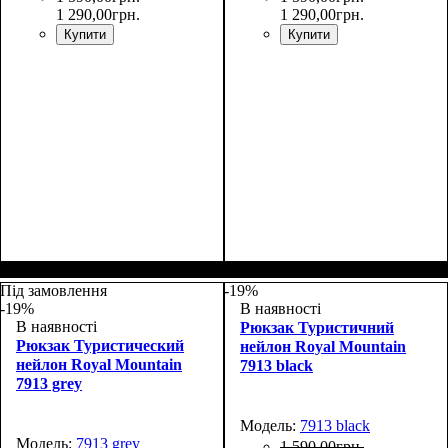
1 290
,
00
грн.
1 290
,
00
грн.
Купити
Купити
Размеры, см
Объем, л
: 38
: 60х32х20
Размеры, см
Объем, л
: 38
: 60х32х20
Під замовлення
-19%
-19%
В наявності
В наявності
Рюкзак Туристичний
Рюкзак Туристический
нейлон Royal Mountain
нейлон Royal Mountain
7913 black
7913 grey
Модель:
7913 black
Модель:
7913 grey
1 590
,
00
грн.