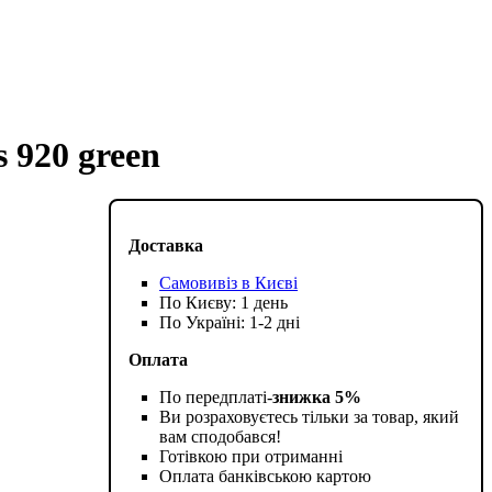
 920 green
Доставка
Самовивіз в Києві
По Києву: 1 день
По Україні: 1-2 дні
Оплата
По передплаті-
знижка 5%
Ви розраховуєтесь тільки за товар, який
вам сподобався!
Готівкою при отриманні
Оплата банківською картою