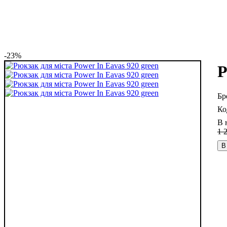
-23%
Р
В 
1 
В