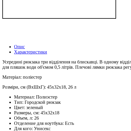
Опис
Характеристики
Усередині рюкзака три відділення на блискавці. В одному відді
для пляшок води об'ємом 0,5 літрів. Плечові лямки рюкзака ре
Матеріал: поліестер
Розміри, см (ВхШхГ): 45х32х18, 26 л
Материал:
Полиэстер
Тип:
Городской рюкзак
Цвет:
зеленый
Размеры, см:
45х32х18
Объем, л:
26
Отделение для ноутбука:
Есть
Для кого:
Унисекс