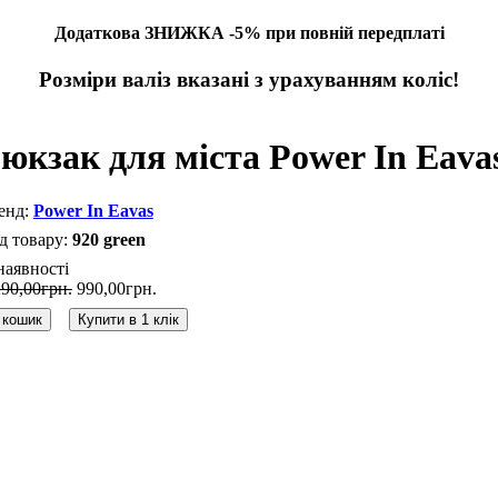
Додаткова ЗНИЖКА -5% при повній передплаті
Розміри валіз вказані з урахуванням коліс!
юкзак для міста Power In Eavas
Power In Eavas
920 green
наявності
290
,
00
грн.
990
,
00
грн.
 кошик
Купити в 1 клік