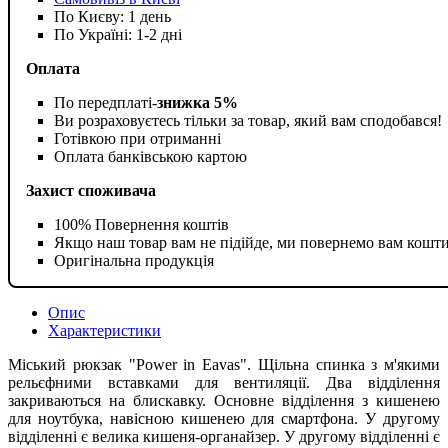
По Києву: 1 день
По Україні: 1-2 дні
Оплата
По передплаті-
знижка 5%
Ви розраховуєтесь тільки за товар, який вам сподобався!
Готівкою при отриманні
Оплата банківською картою
Захист споживача
100% Повернення коштів
Якщо наш товар вам не підійде, ми повернемо вам кошт
Оригінальна продукція
Опис
Характеристики
Міський рюкзак "Power in Eavas". Щільна спинка з м'якими
рельєфними вставками для вентиляції. Два відділення
закриваються на блискавку. Основне відділення з кишенею
для ноутбука, навісною кишенею для смартфона. У другому
відділенні є велика кишеня-органайзер. У другому відділенні є