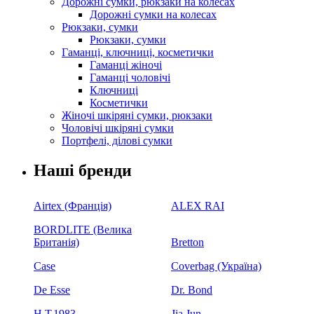
Дорожні сумки, рюкзаки на колесах
Дорожні сумки на колесах
Рюкзаки, сумки
Рюкзаки, сумки
Гаманці, ключниці, косметички
Гаманці жіночі
Гаманці чоловічі
Ключниці
Косметички
Жіночі шкіряні сумки, рюкзаки
Чоловічі шкіряні сумки
Портфелі, ділові сумки
Наші бренди
Airtex (Франція)
ALEX RAI
BORDLITE (Велика
Британія)
Bretton
Case
Coverbag (Україна)
De Esse
Dr. Bond
H.Т.1983
Jia Jun