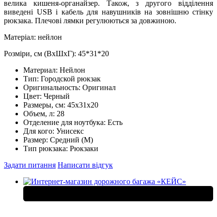
велика кишеня-органайзер. Також, з другого відділення
виведені USB і кабель для навушників на зовнішню стінку
рюкзака. Плечові лямки регулюються за довжиною.
Матеріал: нейлон
Розміри, см (ВхШхГ): 45*31*20
Материал:
Нейлон
Тип:
Городской рюкзак
Оригинальность:
Оригинал
Цвет:
Черный
Размеры, см:
45х31х20
Объем, л:
28
Отделение для ноутбука:
Есть
Для кого:
Унисекс
Размер:
Средний (M)
Тип рюкзака:
Рюкзаки
Задати питання
Написати відгук