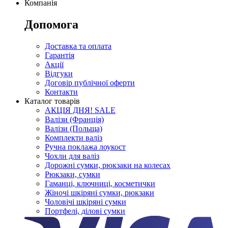
Компанія
Допомога
Доставка та оплата
Гарантія
Акції
Відгуки
Договір публічної оферти
Контакти
Каталог товарів
АКЦІЯ ДНЯ! SALE
Валізи (Франція)
Валізи (Польща)
Комплекти валіз
Ручна поклажа лоукост
Чохли для валіз
Дорожні сумки, рюкзаки на колесах
Рюкзаки, сумки
Гаманці, ключниці, косметички
Жіночі шкіряні сумки, рюкзаки
Чоловічі шкіряні сумки
Портфелі, ділові сумки