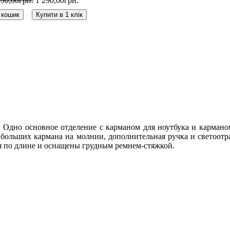
590
,
00
грн.
1 290
,
00
грн.
 кошик
Купити в 1 клік
. Одно основное отделение с карманом для ноутбука и кармано
а больших кармана на молнии, дополнительная ручка и светоот
я по длине и оснащены грудным ремнем-стяжкой.