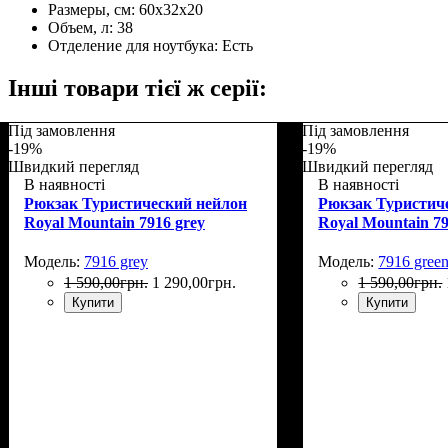
Размеры, см:
60х32х20
Объем, л:
38
Отделение для ноутбука:
Есть
Інші товари тієї ж серії:
Під замовлення
Під замовлення
-19%
-19%
Швидкий перегляд
Швидкий перегляд
В наявності
В наявності
Рюкзак Туристический нейлон
Рюкзак Туристич
Royal Mountain 7916 grey
Royal Mountain 79
Модель:
7916 grey
Модель:
7916 gree
1 590
,
00
грн.
1 290
,
00
грн.
1 590
,
00
грн.
Купити
Купити