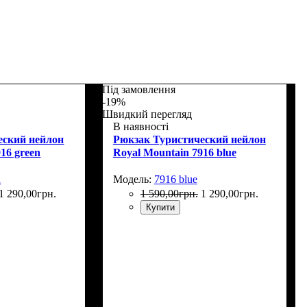
Під замовлення
-19%
Швидкий перегляд
В наявності
еский нейлон
Рюкзак Туристический нейлон
16 green
Royal Mountain 7916 blue
n
Модель:
7916 blue
1 290
,
00
грн.
1 590
,
00
грн.
1 290
,
00
грн.
Купити