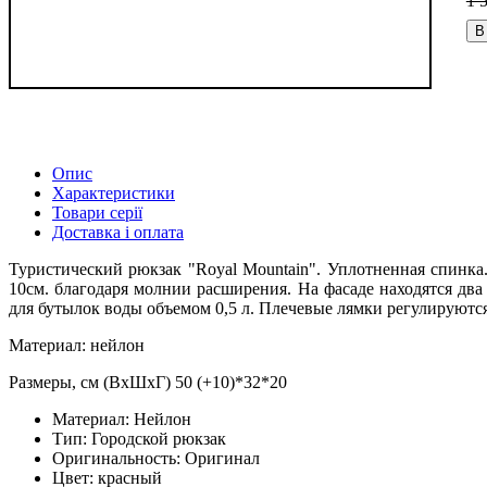
1 
В
Опис
Характеристики
Товари серії
Доставка і оплата
Туристический рюкзак "Royal Mountain". Уплотненная спинка
10см. благодаря молнии расширения. На фасаде находятся дв
для бутылок воды объемом 0,5 л. Плечевые лямки регулируютс
Материал: нейлон
Размеры, см (ВхШхГ) 50 (+10)*32*20
Материал:
Нейлон
Тип:
Городской рюкзак
Оригинальность:
Оригинал
Цвет:
красный