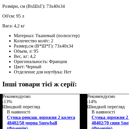
Розміри, см (ВхШхГ): 73х40х34
Об'єм: 95 л
Вага: 4,2 кг
Материал:
Тканевый (полиэстер)
Количество колёс:
2
Размер,см (В*Ш*Г):
73х40х34
Объем, л:
95
Вес, кг:
4,2
Оригинальность:
Франция
Цвет:
Черный
Отделение для ноутбука:
Нет
Інші товари тієї ж серії:
Рекомендуємо
Рекомендуємо
-13%
-14%
Швидкий перегляд
Швидкий перегляд
В наявності
В наявності
Сумка-рюкзак дорожня 2 колеса
Сумка дорожня 2
48402/50 чорна Snowball
48402/70 синя Sno
(Франція)
(Франція)