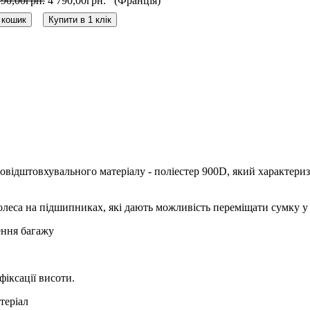
590
,
00
грн.
4 790
,
00
грн.
 кошик
Купити в 1 клік
довідштовхувального матеріалу - поліестер 900D, який характериз
колеса на підшипниках, які дають можливість переміщати сумку 
ення багажу
фіксації висоти.
теріал