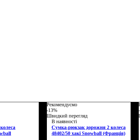
Рекомендуємо
-13%
Швидкий перегляд
В наявності
 колеса
Сумка-рюкзак дорожня 2 колеса
wball
48402/50 хакі Snowball (Франція)