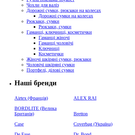
Чохли для валіз
Дорожні сумки, рюкзаки на колесах
Дорожні сумки на колесах
Рюкзаки, сумки
Рюкзаки, сумки
Гаманці, ключниці, косметички
Гаманці жіночі
Гаманці чоловічі
Ключниці
Косметички
Жіночі шкіряні сумки, рюкзаки
Чоловічі шкіряні сумки
Портфелі, ділові сумки
Наші бренди
Airtex (Франція)
ALEX RAI
BORDLITE (Велика
Британія)
Bretton
Case
Coverbag (Україна)
De Esse
Dr. Bond