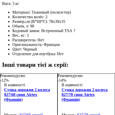
Вага: 3 кг
Материал:
Тканевый (полиэстер)
Количество колёс:
2
Размер,см (В*Ш*Г):
78х39х35
Объем, л:
98
Кодовый замок:
Встроенный TSA
?
Вес, кг:
3
Расширитель:
Нет
Оригинальность:
Франция
Цвет:
Черный
Отделение для ноутбука:
Нет
Інші товари тієї ж серії:
Рекомендуємо
Рекомендуємо
-12%
-14%
В наявності
В наявності
Сумка дорожня 2 колеса
Сумка дорожня 2 колеса
827/68 синя Airtex
827/78 синя Airtex
(Франція)
(Франція)
Модель:
827/68 синий
Модель:
827/78 синий