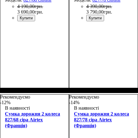
4 190
,
00
грн.
4 390
,
00
грн.
3 690
,
00
грн.
3 790
,
00
грн.
Купити
Купити
Размер,см (В*Ш*Г)
Объем, л
: 72
:
Размер,см (В*Ш*Г)
Объем, л
: 98
:
68х36х32
78х39х35
Рекомендуємо
Рекомендуємо
-12%
-14%
В наявності
В наявності
Сумка дорожня 2 колеса
Сумка дорожня 2 колеса
827/68 сіра Airtex
827/78 сіра Airtex
(Франція)
(Франція)