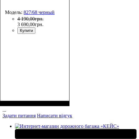
Модель:
827/68 черный
4 190
,
00
грн.
3 690
,
00
грн.
Купити
Размер,см (В*Ш*Г)
Объем, л
: 72
:
68х36х32
...
Задати питання
Написати відгук