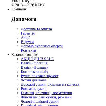
Viber, Telegram
© 2013—2026 КЕЙС
Компанія
Допомога
Доставка та оплата
Гарантія
Акції
Відгуки
Договір публічної оферти
Контакти
Каталог товарів
АКЦІЯ ДНЯ! SALE
Валізи (Франція)
Валізи (Польща)
Комплекти валіз
Ручна поклажа лоукост
Чохли для валіз
Дорожні сумки, рюкзаки на колесах
Рюкзаки, сумки
Гаманці, ключниці, косметички
Жіночі шкіряні сумки, рюкзаки
Чоловічі шкіряні сумки
Портфелі, ділові сумки