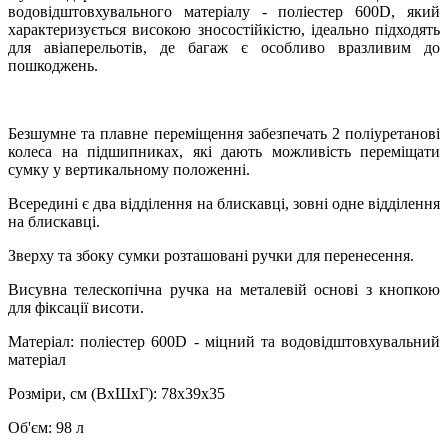
водовідштовхувального матеріалу - поліестер 600D, який
характеризується високою зносостійкістю, ідеально підходять
для авіаперельотів, де багаж є особливо вразливим до
пошкоджень.
Безшумне та плавне переміщення забезпечать 2 поліуретанові
колеса на підшипниках, які дають можливість переміщати
сумку у вертикальному положенні.
Всередині є два відділення на блискавці, зовні одне відділення
на блискавці.
Зверху та збоку сумки розташовані ручки для перенесення.
Висувна телескопічна ручка на металевій основі з кнопкою
для фіксації висоти.
Матеріал: поліестер 600D - міцний та водовідштовхувальний
матеріал
Розміри, см (ВхШхГ): 78х39х35
Об'єм: 98 л