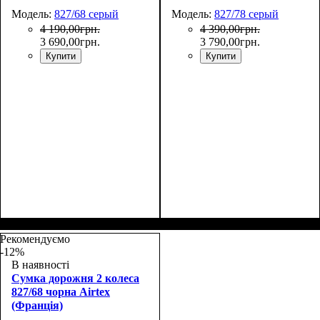
Модель:
827/68 серый
Модель:
827/78 серый
4 190
,
00
грн.
4 390
,
00
грн.
3 690
,
00
грн.
3 790
,
00
грн.
Купити
Купити
Размер,см (В*Ш*Г)
Объем, л
: 72
:
Размер,см (В*Ш*Г)
Объем, л
: 98
:
68х36х32
78х39х35
Рекомендуємо
-12%
В наявності
Сумка дорожня 2 колеса
827/68 чорна Airtex
(Франція)