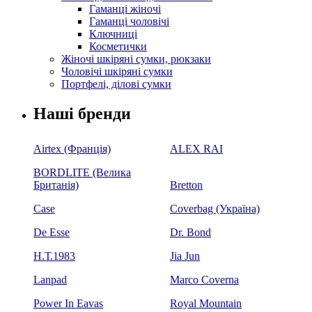
Гаманці жіночі
Гаманці чоловічі
Ключниці
Косметички
Жіночі шкіряні сумки, рюкзаки
Чоловічі шкіряні сумки
Портфелі, ділові сумки
Наші бренди
Airtex (Франція)
ALEX RAI
BORDLITE (Велика
Британія)
Bretton
Case
Coverbag (Україна)
De Esse
Dr. Bond
H.Т.1983
Jia Jun
Lanpad
Marco Coverna
Power In Eavas
Royal Mountain