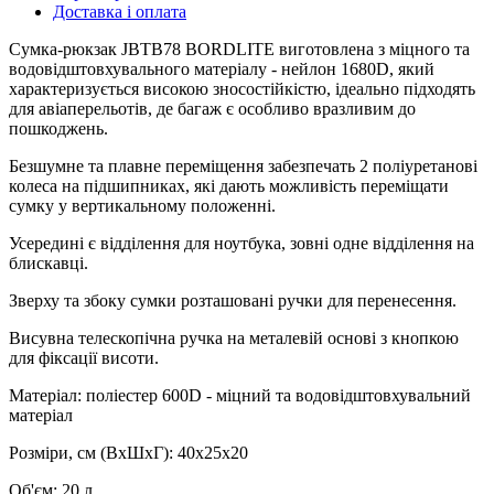
Доставка і оплата
Сумка-рюкзак JBTB78 BORDLITE виготовлена ​​з міцного та
водовідштовхувального матеріалу - нейлон 1680D, який
характеризується високою зносостійкістю, ідеально підходять
для авіаперельотів, де багаж є особливо вразливим до
пошкоджень.
Безшумне та плавне переміщення забезпечать 2 поліуретанові
колеса на підшипниках, які дають можливість переміщати
сумку у вертикальному положенні.
Усередині є відділення для ноутбука, зовні одне відділення на
блискавці.
Зверху та збоку сумки розташовані ручки для перенесення.
Висувна телескопічна ручка на металевій основі з кнопкою
для фіксації висоти.
Матеріал: поліестер 600D - міцний та водовідштовхувальний
матеріал
Розміри, см (ВхШхГ): 40х25х20
Об'єм: 20 л