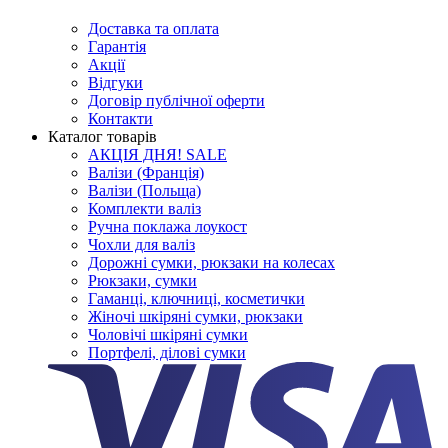
Доставка та оплата
Гарантія
Акції
Відгуки
Договір публічної оферти
Контакти
Каталог товарів
АКЦІЯ ДНЯ! SALE
Валізи (Франція)
Валізи (Польща)
Комплекти валіз
Ручна поклажа лоукост
Чохли для валіз
Дорожні сумки, рюкзаки на колесах
Рюкзаки, сумки
Гаманці, ключниці, косметички
Жіночі шкіряні сумки, рюкзаки
Чоловічі шкіряні сумки
Портфелі, ділові сумки