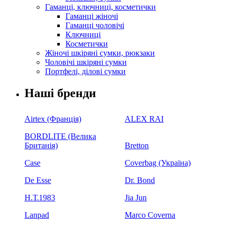
Гаманці, ключниці, косметички
Гаманці жіночі
Гаманці чоловічі
Ключниці
Косметички
Жіночі шкіряні сумки, рюкзаки
Чоловічі шкіряні сумки
Портфелі, ділові сумки
Наші бренди
Airtex (Франція)
ALEX RAI
BORDLITE (Велика
Британія)
Bretton
Case
Coverbag (Україна)
De Esse
Dr. Bond
H.Т.1983
Jia Jun
Lanpad
Marco Coverna