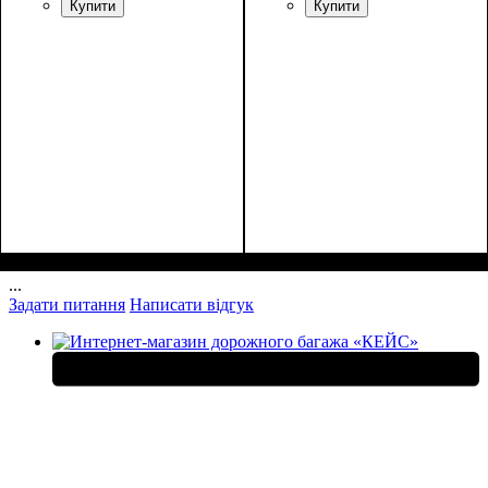
Купити
Купити
Размеры, см ( ВхШхГ)
:
Размеры, см ( ВхШхГ)
:
27*19*9
27*19*9
...
Задати питання
Написати відгук