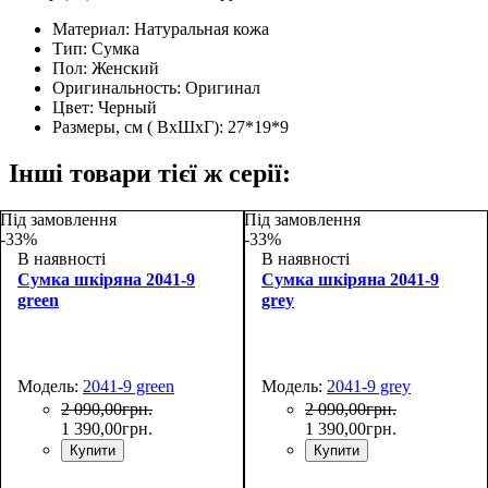
Материал:
Натуральная кожа
Тип:
Сумка
Пол:
Женский
Оригинальность:
Оригинал
Цвет:
Черный
Размеры, см ( ВхШхГ):
27*19*9
Інші товари тієї ж серії:
Під замовлення
Під замовлення
-33%
-33%
В наявності
В наявності
Сумка шкіряна 2041-9
Сумка шкіряна 2041-9
green
grey
Модель:
2041-9 green
Модель:
2041-9 grey
2 090
,
00
грн.
2 090
,
00
грн.
1 390
,
00
грн.
1 390
,
00
грн.
Купити
Купити