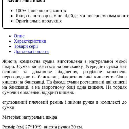
Захист споживача
100% Повернення коштів
Якщо наш товар вам не підійде, ми повернемо вам кошт
Оригінальна продукція
Опис
Характеристики
Товари серії
Доставка і оплата
Жіноча компактна сумка виготовлена з натуральної м'якої
шкіри. Сумка застібається на блискавку. Усередині сумка має
основне та додаткове відділення, розділене кишенею-
перегородкою на блискавці, відкрита велика кишеня та бічна
кишеня на блискавці. На фасаді сумки розташовані дві кишені
на блискавці, а на зворотному боці одна кишеня. На торцях
сумочки є маленькі відкриті кишені.
егульований плечовий ремінь і знімна ручка в комплекті до
сумки.
Матеріал: натуральна шкіра
Розмір (см) 27*19*9, висота ручки 30 см.