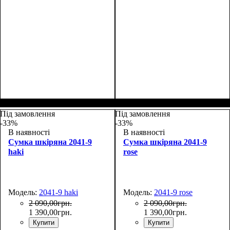
Размеры, см ( ВхШхГ)
:
Размеры, см ( ВхШхГ)
:
27*19*9
27*19*9
Під замовлення
Під замовлення
-33%
-33%
В наявності
В наявності
Сумка шкіряна 2041-9
Сумка шкіряна 2041-9
haki
rose
Модель:
2041-9 haki
Модель:
2041-9 rose
2 090
,
00
грн.
2 090
,
00
грн.
1 390
,
00
грн.
1 390
,
00
грн.
Купити
Купити