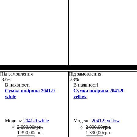
Размеры, см ( ВхШхГ)
:
Размеры, см ( ВхШхГ)
:
27*19*9
27*19*9
Під замовлення
Під замовлення
-33%
-33%
В наявності
В наявності
Сумка шкіряна 2041-9
Сумка шкіряна 2041-9
white
yellow
Модель:
2041-9 white
Модель:
2041-9 yellow
2 090
,
00
грн.
2 090
,
00
грн.
1 390
,
00
грн.
1 390
,
00
грн.