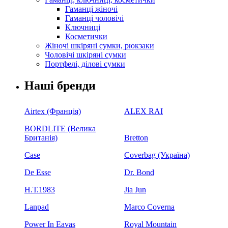
Гаманці жіночі
Гаманці чоловічі
Ключниці
Косметички
Жіночі шкіряні сумки, рюкзаки
Чоловічі шкіряні сумки
Портфелі, ділові сумки
Наші бренди
Airtex (Франція)
ALEX RAI
BORDLITE (Велика
Британія)
Bretton
Case
Coverbag (Україна)
De Esse
Dr. Bond
H.Т.1983
Jia Jun
Lanpad
Marco Coverna
Power In Eavas
Royal Mountain