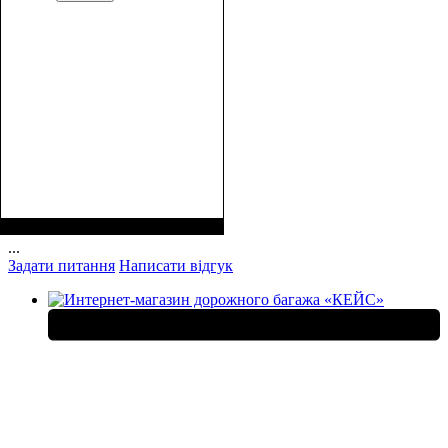
Размеры, см ( ВхШхГ)
:
28*17*9
...
Задати питання
Написати відгук