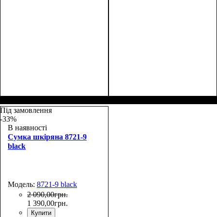
Размеры, см ( ВхШхГ)
:
Размеры, см ( ВхШхГ)
:
28*17*9
28*17*9
Під замовлення
-33%
В наявності
Сумка шкіряна 8721-9
black
Модель:
8721-9 black
2 090
,
00
грн.
1 390
,
00
грн.
Купити