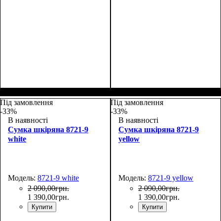
Размеры, см ( ВхШхГ)
:
Размеры, см ( ВхШхГ)
:
28*17*9
28*17*9
Під замовлення
Під замовлення
-33%
-33%
В наявності
В наявності
Сумка шкіряна 8721-9
Сумка шкіряна 8721-9
white
yellow
Модель:
8721-9 white
Модель:
8721-9 yellow
2 090
,
00
грн.
2 090
,
00
грн.
1 390
,
00
грн.
1 390
,
00
грн.
Купити
Купити