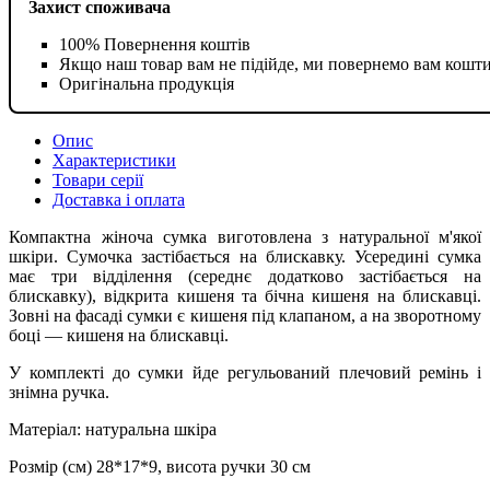
Захист споживача
100% Повернення коштів
Якщо наш товар вам не підійде, ми повернемо вам кошт
Оригінальна продукція
Опис
Характеристики
Товари серії
Доставка і оплата
Компактна жіноча сумка виготовлена з натуральної м'якої
шкіри. Сумочка застібається на блискавку. Усередині сумка
має три відділення (середнє додатково застібається на
блискавку), відкрита кишеня та бічна кишеня на блискавці.
Зовні на фасаді сумки є кишеня під клапаном, а на зворотному
боці — кишеня на блискавці.
У комплекті до сумки йде регульований плечовий ремінь і
знімна ручка.
Матеріал: натуральна шкіра
Розмір (см) 28*17*9, висота ручки 30 см