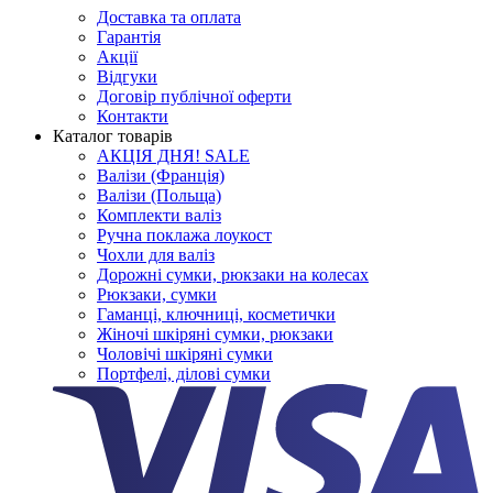
Доставка та оплата
Гарантія
Акції
Відгуки
Договір публічної оферти
Контакти
Каталог товарів
АКЦІЯ ДНЯ! SALE
Валізи (Франція)
Валізи (Польща)
Комплекти валіз
Ручна поклажа лоукост
Чохли для валіз
Дорожні сумки, рюкзаки на колесах
Рюкзаки, сумки
Гаманці, ключниці, косметички
Жіночі шкіряні сумки, рюкзаки
Чоловічі шкіряні сумки
Портфелі, ділові сумки