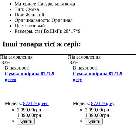
Материал:
Натуральная кожа
Тип:
Сумка
Пол:
Женский
Оригинальность:
Оригинал
Цвет:
розовый
Размеры, см ( ВхШхГ):
28*17*9
Інші товари тієї ж серії:
Під замовлення
Під замовлення
-33%
-33%
В наявності
В наявності
Сумка шкіряна 8721-9
Сумка шкіряна 8721-9
green
grey
Модель:
8721-9 green
Модель:
8721-9 grey
2 090
,
00
грн.
2 090
,
00
грн.
1 390
,
00
грн.
1 390
,
00
грн.
Купити
Купити