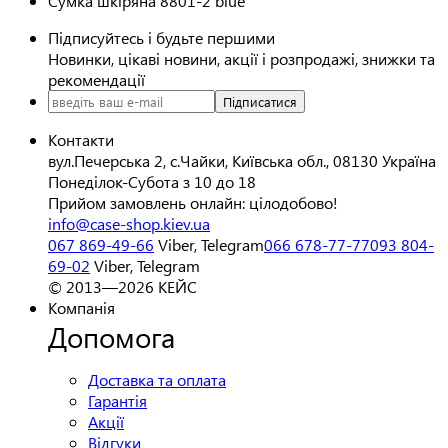
Сумка шкіряна 8801-2 blue
Підписуйтесь і будьте першими
Новинки, цікаві новини, акції і розпродажі, знижки та
рекомендації
Підписатися
Контакти
вул.Печерська 2, с.Чайки, Київська обл., 08130 Україна
Понеділок-Субота з 10 до 18
Прийом замовлень онлайн: цілодобово!
info@case-shop.kiev.ua
067 869-49-66
Viber, Telegram
066 678-77-77
093 804-
69-02
Viber, Telegram
© 2013—2026 КЕЙС
Компанія
Допомога
Доставка та оплата
Гарантія
Акції
Відгуки