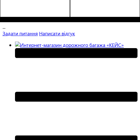
Размеры, см ( ВхШхГ)
:
Размеры, см ( ВхШхГ)
:
22х11х3
25х14х3
...
Задати питання
Написати відгук