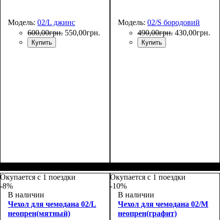
Модель:
02/L джинс
Модель:
02/S бородовий
600
,
00
грн.
550
,
00
грн.
490
,
00
грн.
430
,
00
грн.
Купить
Купить
Размеры, см
: 65-75
Размеры, см
: 50-55
Окупается с 1 поездки
Окупается с 1 поездки
-8%
-10%
В наличии
В наличии
Чехол для чемодана 02/L
Чехол для чемодана 02/M
неопрен(мятный)
неопрен(графит)