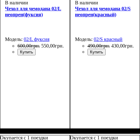
В наличии
В наличии
Чехол для чемодана 02/L
Чехол для чемодана 02/S
неопрен(фуксия)
неопрен(красный)
Модель:
02/L фуксия
Модель:
02/S красный
600
,
00
грн.
550
,
00
грн.
490
,
00
грн.
430
,
00
грн.
Купить
Купить
Размеры, см
: 65-75
Размеры, см
: 50-55
Окупается с 1 поездки
Окупается с 1 поездки