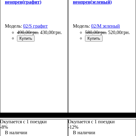
неопрен(графит)
неопрен(зеленый)
Модель:
02/S графит
Модель:
02/M зеленый
490
,
00
грн.
430
,
00
грн.
580
,
00
грн.
520
,
00
грн.
Купить
Купить
Размеры, см
: 50-55
Размеры, см
: 55-65
Окупается с 1 поездки
Окупается с 1 поездки
-8%
-12%
В наличии
В наличии