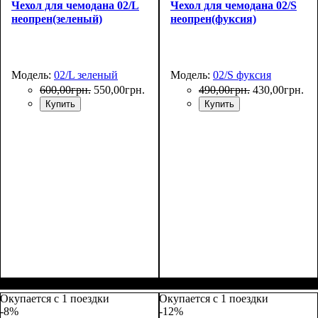
Чехол для чемодана 02/L
Чехол для чемодана 02/S
неопрен(зеленый)
неопрен(фуксия)
Модель:
02/L зеленый
Модель:
02/S фуксия
600
,
00
грн.
550
,
00
грн.
490
,
00
грн.
430
,
00
грн.
Купить
Купить
Размеры, см
: 65-75
Размеры, см
: 50-55
Окупается с 1 поездки
Окупается с 1 поездки
-8%
-12%