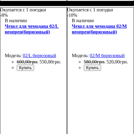
Размеры, см
: 50-55
Размеры, см
: 65-75
Окупается с 1 поездки
Окупается с 1 поездки
-8%
-10%
В наличии
В наличии
Чехол для чемодана 02/L
Чехол для чемодана 02/M
неопрен(бирюзовый)
неопрен(бирюзовый)
Модель:
02/L бирюзовый
Модель:
02/M бирюзовый
600
,
00
грн.
550
,
00
грн.
580
,
00
грн.
520
,
00
грн.
Купить
Купить