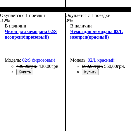
Размеры, см
: 65-75
Размеры, см
: 55-65
Окупается с 1 поездки
Окупается с 1 поездки
-12%
-8%
В наличии
В наличии
Чехол для чемодана 02/S
Чехол для чемодана 02/L
неопрен(бирюзовый)
неопрен(красный)
Модель:
02/S бирюзовый
Модель:
02/L красный
490
,
00
грн.
430
,
00
грн.
600
,
00
грн.
550
,
00
грн.
Купить
Купить