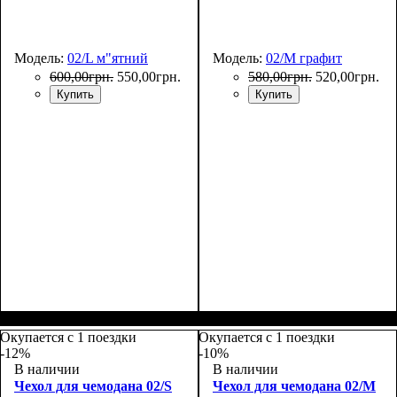
Модель:
02/L м"ятний
Модель:
02/M графит
600
,
00
грн.
550
,
00
грн.
580
,
00
грн.
520
,
00
грн.
Купить
Купить
Размеры, см
: 65-75
Размеры, см
: 55-65
Окупается с 1 поездки
Окупается с 1 поездки
-12%
-10%
В наличии
В наличии
Чехол для чемодана 02/S
Чехол для чемодана 02/M