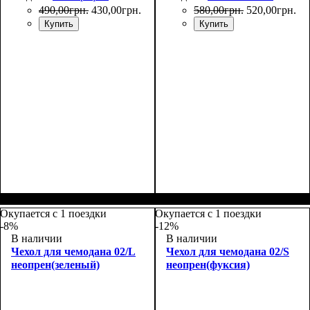
490
,
00
грн.
430
,
00
грн.
580
,
00
грн.
520
,
00
грн.
Купить
Купить
Размеры, см
: 50-55
Размеры, см
: 55-65
Окупается с 1 поездки
Окупается с 1 поездки
-8%
-12%
В наличии
В наличии
Чехол для чемодана 02/L
Чехол для чемодана 02/S
неопрен(зеленый)
неопрен(фуксия)