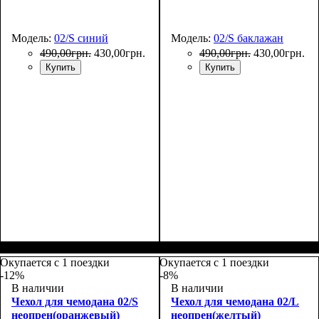
Модель:
02/S синий
Модель:
02/S баклажан
490
,
00
грн.
430
,
00
грн.
490
,
00
грн.
430
,
00
грн.
Купить
Купить
Размеры, см
: 50-55
Размеры, см
: 50-55
Окупается с 1 поездки
Окупается с 1 поездки
-12%
-8%
В наличии
В наличии
Чехол для чемодана 02/S
Чехол для чемодана 02/L
неопрен(оранжевый)
неопрен(желтый)