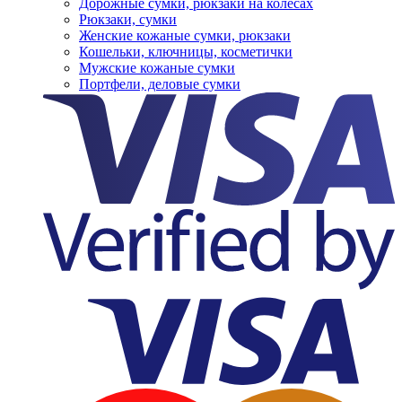
Дорожные сумки, рюкзаки на колесах
Рюкзаки, сумки
Женские кожаные сумки, рюкзаки
Кошельки, ключницы, косметички
Мужские кожаные сумки
Портфели, деловые сумки