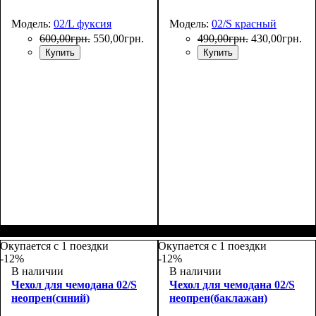
Модель:
02/L фуксия
Модель:
02/S красный
600
,
00
грн.
550
,
00
грн.
490
,
00
грн.
430
,
00
грн.
Купить
Купить
Размеры, см
: 65-75
Размеры, см
: 50-55
Окупается с 1 поездки
Окупается с 1 поездки
-12%
-12%
В наличии
В наличии
Чехол для чемодана 02/S
Чехол для чемодана 02/S
неопрен(синий)
неопрен(баклажан)