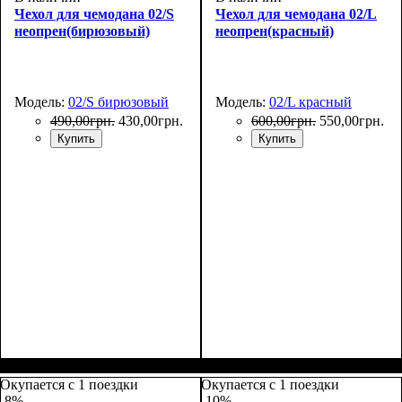
Чехол для чемодана 02/S
Чехол для чемодана 02/L
неопрен(бирюзовый)
неопрен(красный)
Модель:
02/S бирюзовый
Модель:
02/L красный
490
,
00
грн.
430
,
00
грн.
600
,
00
грн.
550
,
00
грн.
Купить
Купить
Размеры, см
: 50-55
Размеры, см
: 65-75
Окупается с 1 поездки
Окупается с 1 поездки
-8%
-10%