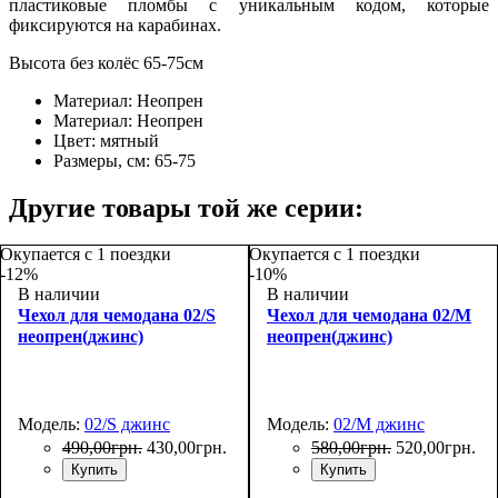
пластиковые пломбы с уникальным кодом, которые
фиксируются на карабинах.
Высота без колёс 65-75см
Материал:
Неопрен
Материал:
Неопрен
Цвет:
мятный
Размеры, см:
65-75
Другие товары той же серии:
Окупается с 1 поездки
Окупается с 1 поездки
-12%
-10%
В наличии
В наличии
Чехол для чемодана 02/S
Чехол для чемодана 02/M
неопрен(джинс)
неопрен(джинс)
Модель:
02/S джинс
Модель:
02/M джинс
490
,
00
грн.
430
,
00
грн.
580
,
00
грн.
520
,
00
грн.
Купить
Купить