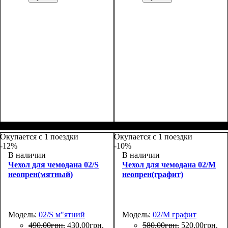
Размеры, см
: 65-75
Размеры, см
: 50-55
Окупается с 1 поездки
Окупается с 1 поездки
-12%
-10%
В наличии
В наличии
Чехол для чемодана 02/S
Чехол для чемодана 02/M
неопрен(мятный)
неопрен(графит)
Модель:
02/S м"ятний
Модель:
02/M графит
490
,
00
грн.
430
,
00
грн.
580
,
00
грн.
520
,
00
грн.