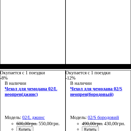
Размеры, см
: 50-55
Размеры, см
: 55-65
Окупается с 1 поездки
Окупается с 1 поездки
-8%
-12%
В наличии
В наличии
Чехол для чемодана 02/L
Чехол для чемодана 02/S
неопрен(джинс)
неопрен(бородовый)
Модель:
02/L джинс
Модель:
02/S бородовий
600
,
00
грн.
550
,
00
грн.
490
,
00
грн.
430
,
00
грн.
Купить
Купить