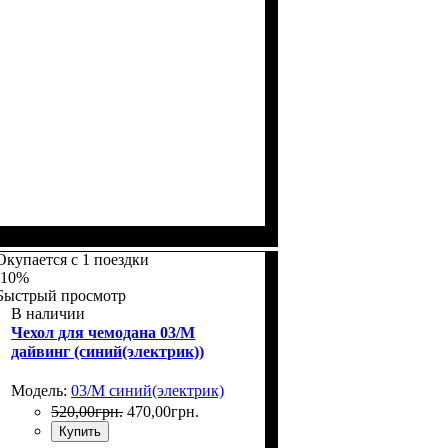
Размеры, см
: 65-75
Окупается с 1 поездки
-10%
Быстрый просмотр
В наличии
Чехол для чемодана 03/M
дайвинг (синий(электрик))
Модель:
03/M синий(электрик)
520
,
00
грн.
470
,
00
грн.
Купить