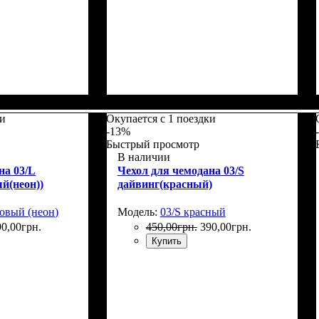
5
Размеры, см
: 55-65
ки
Окупается с 1 поездки
-13%
Быстрый просмотр
В наличии
на 03/L
Чехол для чемодана 03/S
й(неон))
дайвинг(красный)
товый (неон)
Модель:
03/S красный
90
,
00
грн.
450
,
00
грн.
390
,
00
грн.
Купить