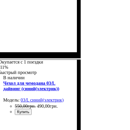
Размеры, см
: 50-55
Окупается с 1 поездки
-11%
Быстрый просмотр
В наличии
Чехол для чемодана 03/L
дайвинг (синий(электрик))
Модель:
03/L синий(электрик)
550
,
00
грн.
490
,
00
грн.
Купить