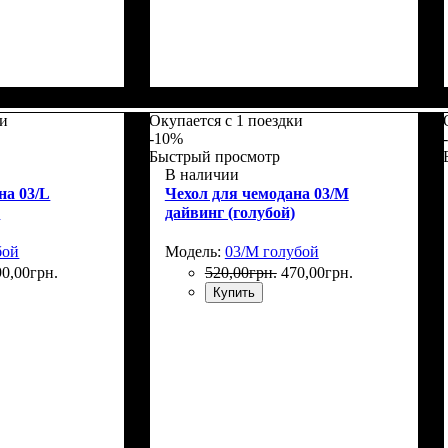
5
Размеры, см
: 50-55
ки
Окупается с 1 поездки
-10%
Быстрый просмотр
В наличии
на 03/L
Чехол для чемодана 03/M
)
дайвинг (голубой)
бой
Модель:
03/M голубой
90
,
00
грн.
520
,
00
грн.
470
,
00
грн.
Купить