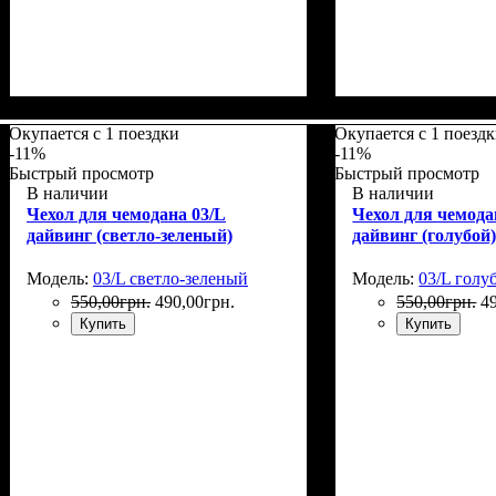
Размеры, см
: 55-65
Размеры, см
: 65-7
Окупается с 1 поездки
Окупается с 1 поезд
-11%
-11%
Быстрый просмотр
Быстрый просмотр
В наличии
В наличии
Чехол для чемодана 03/L
Чехол для чемода
дайвинг (светло-зеленый)
дайвинг (голубой
Модель:
03/L светло-зеленый
Модель:
03/L голу
550
,
00
грн.
490
,
00
грн.
550
,
00
грн.
4
Купить
Купить