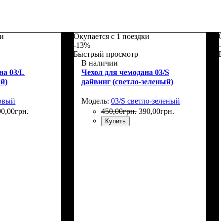
ки
Окупается с 1 поездки
-13%
Быстрый просмотр
В наличии
на 03/L
Чехол для чемодана 03/S
й)
дайвинг (светло-зеленый)
довый
Модель:
03/S светло-зеленый
90
,
00
грн.
450
,
00
грн.
390
,
00
грн.
Купить