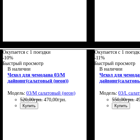
Размеры, см
: 65-75
Размеры, см
: 65-7
Окупается с 1 поездки
Окупается с 1 поезд
-10%
-11%
Быстрый просмотр
Быстрый просмотр
В наличии
В наличии
Чехол для чемодана 03/M
Чехол для чемода
дайвинг(салатовый (неон))
дайвинг(салатовы
Модель:
03/M салатовый (неон)
Модель:
03/L сала
520
,
00
грн.
470
,
00
грн.
550
,
00
грн.
4
Купить
Купить