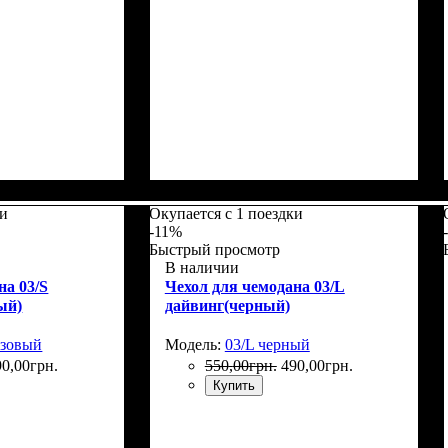
5
Размеры, см
: 50-55
ки
Окупается с 1 поездки
-11%
Быстрый просмотр
В наличии
на 03/S
Чехол для чемодана 03/L
ый)
дайвинг(черный)
юзовый
Модель:
03/L черный
90
,
00
грн.
550
,
00
грн.
490
,
00
грн.
Купить