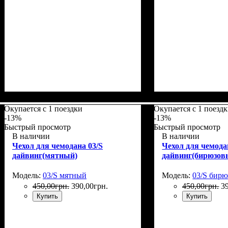
Размеры, см
: 55-65
Размеры, см
: 65-7
Окупается с 1 поездки
Окупается с 1 поезд
-13%
-13%
Быстрый просмотр
Быстрый просмотр
В наличии
В наличии
Чехол для чемодана 03/S
Чехол для чемода
дайвинг(мятный)
дайвинг(бирюзов
Модель:
03/S мятный
Модель:
03/S бир
450
,
00
грн.
390
,
00
грн.
450
,
00
грн.
3
Купить
Купить