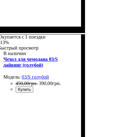
Размеры, см
: 55-65
Окупается с 1 поездки
-13%
Быстрый просмотр
В наличии
Чехол для чемодана 03/S
дайвинг (голубой)
Модель:
03/S голубой
450
,
00
грн.
390
,
00
грн.
Купить