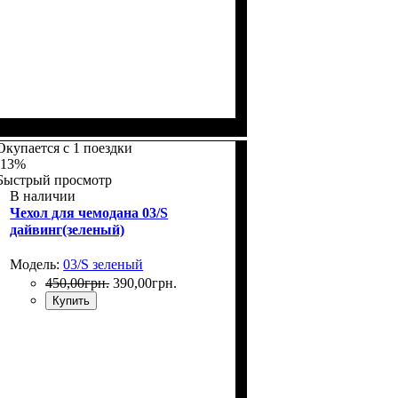
Размеры, см
: 50-55
Окупается с 1 поездки
-13%
Быстрый просмотр
В наличии
Чехол для чемодана 03/S
дайвинг(зеленый)
Модель:
03/S зеленый
450
,
00
грн.
390
,
00
грн.
Купить