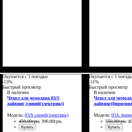
Размеры, см
: 50-55
Размеры, см
: 50-5
Окупается с 1 поездки
Окупается с 1 поезд
-13%
-11%
Быстрый просмотр
Быстрый просмотр
В наличии
В наличии
Чехол для чемодана 03/S
Чехол для чемода
дайвинг (синий(электрик))
дайвинг(бирюзов
Модель:
03/S синий(электрик)
Модель:
03/L бир
450
,
00
грн.
390
,
00
грн.
550
,
00
грн.
4
Купить
Купить