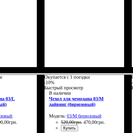
5
Размеры, см
: 65-75
ки
Окупается с 1 поездки
-10%
Быстрый просмотр
В наличии
на 03/L
Чехол для чемодана 03/M
ый)
дайвинг (бирюзовый)
юзовый
Модель:
03/M бирюзовый
90
,
00
грн.
520
,
00
грн.
470
,
00
грн.
Купить