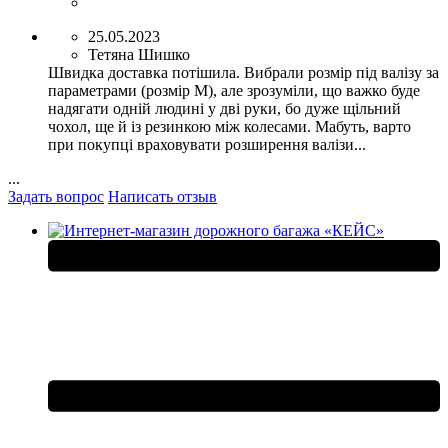
25.05.2023
Тетяна Шишко
Швидка доставка потішила. Вибрали розмір під валізу за
параметрами (розмір М), але зрозуміли, що важко буде
надягати одній людині у дві руки, бо дуже щільний
чохол, ще й із резинкою між колесами. Мабуть, варто
при покупці враховувати розширення валізи...
...
Задать вопрос
Написать отзыв