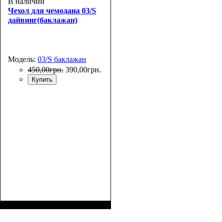
В наличии
Чехол для чемодана 03/S
дайвинг(баклажан)
Модель:
03/S баклажан
450
,
00
грн.
390
,
00
грн.
Купить
Размеры, см
: 50-55