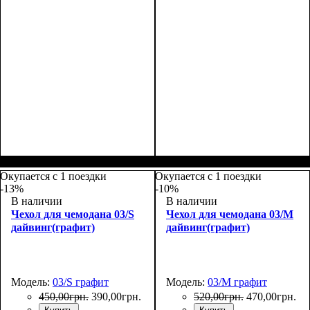
Размеры, см
: 55-65
Размеры, см
: 65-75
Окупается с 1 поездки
Окупается с 1 поездки
-13%
-10%
В наличии
В наличии
Чехол для чемодана 03/S
Чехол для чемодана 03/M
дайвинг(графит)
дайвинг(графит)
Модель:
03/S графит
Модель:
03/M графит
450
,
00
грн.
390
,
00
грн.
520
,
00
грн.
470
,
00
грн.