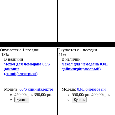
Размеры, см
: 65-75
Размеры, см
: 65-75
Окупается с 1 поездки
Окупается с 1 поездки
-13%
-11%
В наличии
В наличии
Чехол для чемодана 03/S
Чехол для чемодана 03/L
дайвинг
дайвинг(бирюзовый)
(синий(электрик))
Модель:
03/S синий(электрик)
Модель:
03/L бирюзовый
450
,
00
грн.
390
,
00
грн.
550
,
00
грн.
490
,
00
грн.
Купить
Купить