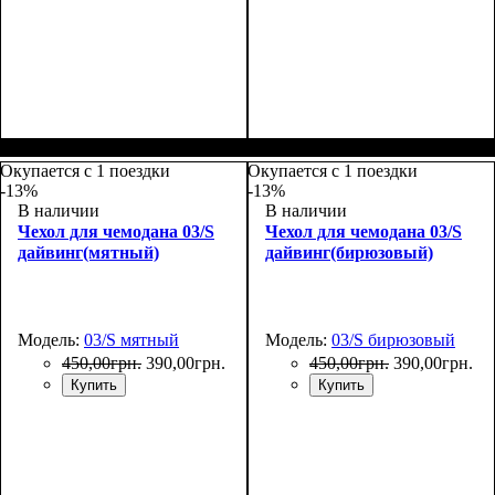
Размеры, см
: 50-55
Размеры, см
: 50-55
Окупается с 1 поездки
Окупается с 1 поездки
-13%
-13%
В наличии
В наличии
Чехол для чемодана 03/S
Чехол для чемодана 03/S
дайвинг(мятный)
дайвинг(бирюзовый)
Модель:
03/S мятный
Модель:
03/S бирюзовый
450
,
00
грн.
390
,
00
грн.
450
,
00
грн.
390
,
00
грн.
Купить
Купить