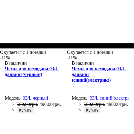
Размеры, см
: 50-55
Размеры, см
: 50-55
Окупается с 1 поездки
Окупается с 1 поездки
-11%
-11%
В наличии
В наличии
Чехол для чемодана 03/L
Чехол для чемодана 03/L
дайвинг(черный)
дайвинг
(синий(электрик))
Модель:
03/L черный
Модель:
03/L синий(электрик)
550
,
00
грн.
490
,
00
грн.
550
,
00
грн.
490
,
00
грн.
Купить
Купить