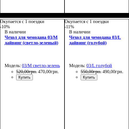
Размеры, см
: 65-75
Размеры, см
: 50-55
Окупается с 1 поездки
Окупается с 1 поездки
-10%
-11%
В наличии
В наличии
Чехол для чемодана 03/M
Чехол для чемодана 03/L
дайвинг (светло-зеленый)
дайвинг (голубой)
Модель:
03/M светло-зеленый
Модель:
03/L голубой
520
,
00
грн.
470
,
00
грн.
550
,
00
грн.
490
,
00
грн.
Купить
Купить