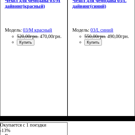
Чехол для чемодана 03/M
Чехол для чемодана 03/L
дайвинг(красный)
дайвинг(синий)
Модель:
03/M красный
Модель:
03/L синий
520
,
00
грн.
470
,
00
грн.
550
,
00
грн.
490
,
00
грн.
Купить
Купить
Размеры, см
: 55-65
Размеры, см
: 65-75
Окупается с 1 поездки
-13%