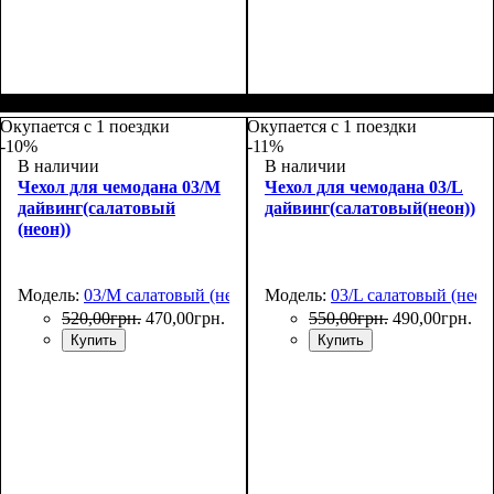
Размеры, см
: 55-65
Размеры, см
: 50-55
Окупается с 1 поездки
Окупается с 1 поездки
-10%
-11%
В наличии
В наличии
Чехол для чемодана 03/M
Чехол для чемодана 03/L
дайвинг(салатовый
дайвинг(салатовый(неон))
(неон))
Модель:
03/M салатовый (неон)
Модель:
03/L салатовый (неон
520
,
00
грн.
470
,
00
грн.
550
,
00
грн.
490
,
00
грн.
Купить
Купить