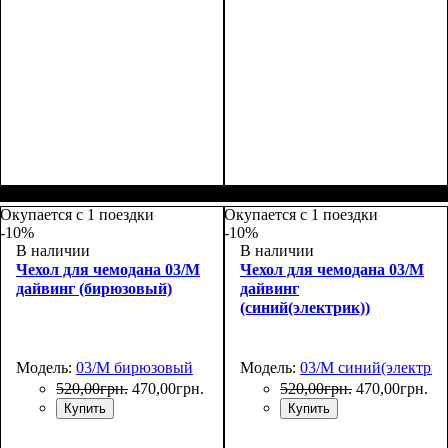
Размеры, см
: 50-55
Размеры, см
: 65-75
Окупается с 1 поездки
Окупается с 1 поездки
-10%
-10%
В наличии
В наличии
Чехол для чемодана 03/M
Чехол для чемодана 03/M
дайвинг (бирюзовый)
дайвинг
(синий(электрик))
Модель:
03/M бирюзовый
Модель:
03/M синий(электрик
520
,
00
грн.
470
,
00
грн.
520
,
00
грн.
470
,
00
грн.
Купить
Купить