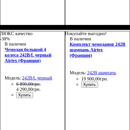
Размер,см (В*Ш*Г)
Объем, л
: 37+5
:
Размер,см (В*Ш*Г)
Объем, л
: 67+10
:
55x39х22+5
66x46х27+5
ЛЮКС качество
Покупайте выгодно!
-38%
В наличии
В наличии
Комплект чемоданов 242B
Чемодан большой 4
шампань Airtex
колеса 242B/L черный
(Франция)
Airtex (Франция)
Модель:
242B шампань
Модель:
242B/L черный
19 900
,
00
грн.
6 890
,
00
грн.
Купить
4 290
,
00
грн.
Купить