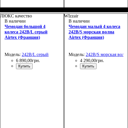
Размер,см (В*Ш*Г)
Объем, л
: 37+5
:
Размер,см (В*Ш*Г)
Объем, л
: 67+10
:
55x39х22+5
66x46х27+5
ЛЮКС качество
WIzzair
В наличии
В наличии
Чемодан большой 4
Чемодан малый 4 колеса
колеса 242B/L серый
242B/S морская волна
Airtex (Франция)
Airtex (Франция)
Модель:
242B/L серый
Модель:
242B/S морская волн
6 890
,
00
грн.
4 290
,
00
грн.
Купить
Купить