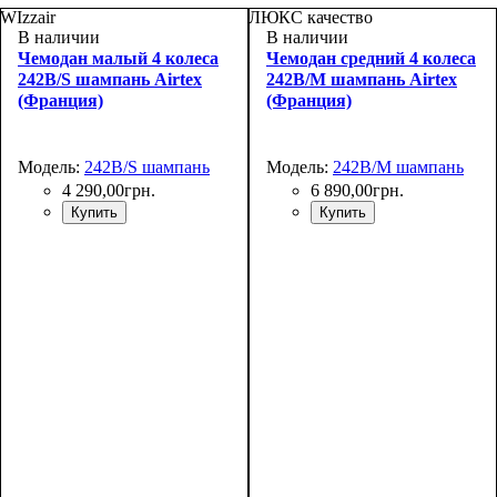
WIzzair
ЛЮКС качество
В наличии
В наличии
Чемодан малый 4 колеса
Чемодан средний 4 колеса
242B/S шампань Airtex
242B/M шампань Airtex
(Франция)
(Франция)
Модель:
242B/S шампань
Модель:
242B/M шампань
4 290
,
00
грн.
6 890
,
00
грн.
Купить
Купить