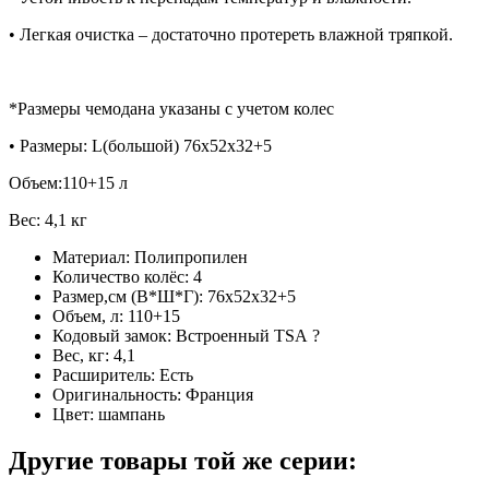
• Легкая очистка – достаточно протереть влажной тряпкой.
*Размеры чемодана указаны с учетом колес
• Размеры: L(большой) 76x52х32+5
Объем:110+15 л
Вес: 4,1 кг
Материал:
Полипропилен
Количество колёс:
4
Размер,см (В*Ш*Г):
76x52х32+5
Объем, л:
110+15
Кодовый замок:
Встроенный TSA
?
Вес, кг:
4,1
Расширитель:
Есть
Оригинальность:
Франция
Цвет:
шампань
Другие товары той же серии: