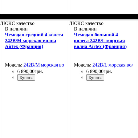
Размер,см (В*Ш*Г)
Объем, л
: 110+15
:
Размер,см (В*Ш*Г)
Объем, л
: 37+5
:
76x52х32+5
55x39х22+5
ЛЮКС качество
ЛЮКС качество
В наличии
В наличии
Чемодан средний 4 колеса
Чемодан большой 4
242B/M морская волна
колеса 242B/L морская
Airtex (Франция)
волна Airtex (Франция)
Модель:
242B/M морская волна
Модель:
242B/L морская волн
6 890
,
00
грн.
6 890
,
00
грн.
Купить
Купить