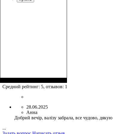
Размеры, см
: 63-75х44-
48х24-27
Средний рейтинг:
5
, отзывов:
1
28.06.2025
Анна
Добрий вечір, валізу забрала, все чудово, дякую
...
Задать вопрос
Написать отзыв