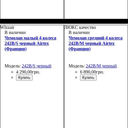
Размер,см (В*Ш*Г)
Объем, л
: 67+10
:
Размер,см (В*Ш*Г)
Объем, л
: 110+15
:
66x46х27+5
76x52х32+5
WIzzair
ЛЮКС качество
В наличии
В наличии
Чемодан малый 4 колеса
Чемодан средний 4 колеса
242B/S черный Airtex
242B/M черный Airtex
(Франция)
(Франция)
Модель:
242B/S черный
Модель:
242B/M черный
4 290
,
00
грн.
6 890
,
00
грн.
Купить
Купить