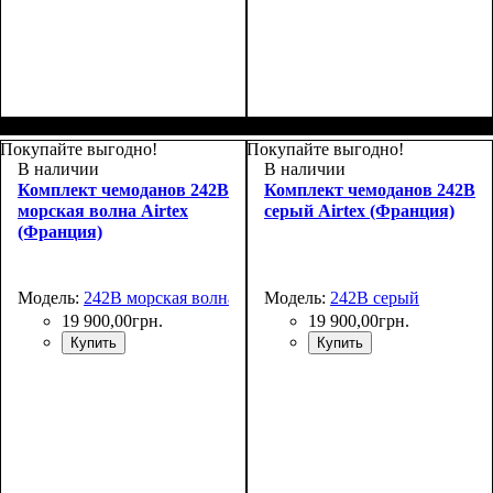
Размер,см (В*Ш*Г)
Объем, л
: 110+15
:
76x52х32+5
Покупайте выгодно!
Покупайте выгодно!
В наличии
В наличии
Комплект чемоданов 242B
Комплект чемоданов 242B
морская волна Airtex
серый Airtex (Франция)
(Франция)
Модель:
242B морская волна
Модель:
242B серый
19 900
,
00
грн.
19 900
,
00
грн.
Купить
Купить