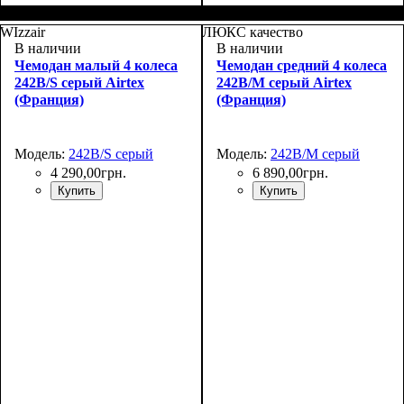
Размер,см (В*Ш*Г)
Объем, л
: 37+5
:
Размер,см (В*Ш*Г)
Объем, л
: 67+10
:
55x39х22+5
66x46х27+5
WIzzair
ЛЮКС качество
В наличии
В наличии
Чемодан малый 4 колеса
Чемодан средний 4 колеса
242B/S серый Airtex
242B/M серый Airtex
(Франция)
(Франция)
Модель:
242B/S серый
Модель:
242B/M серый
4 290
,
00
грн.
6 890
,
00
грн.
Купить
Купить