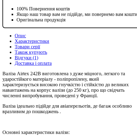
100% Повернення коштів
Якщо наш товар вам не підійде, ми повернемо вам кошт
Оригінальна продукція
Опис
Характеристики
Товари серії
Також купують
Відгуки (1)
Доставка і оплата
Валіза Airtex 242B виготовлена з дуже міцного, легкого та
ударостійкого матеріалу - поліпропілену, який
характеризується високою гнучкістю і стійкістю до великих
навантажень на корпус валізи (до 250 кг), про що свідчать
численні випробування, проведені у Франції.
Валіза ідеально підійде для авіаперельотів, де багаж особливо
вразливим до пошкоджень .
Основні характеристики валізи: