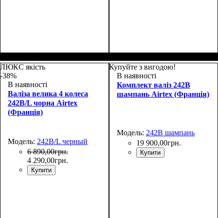
Размер,см (В*Ш*Г)
Объем, л
: 37+5
:
Размер,см (В*Ш*Г)
Объем, л
: 67+10
:
55x39х22+5
66x46х27+5
ЛЮКС якість
Купуйте з вигодою!
-38%
В наявності
В наявності
Комплект валіз 242B
Валіза велика 4 колеса
шампань Airtex (Франція)
242B/L чорна Airtex
(Франція)
Модель:
242B шампань
Модель:
242B/L черный
19 900
,
00
грн.
6 890
,
00
грн.
Купити
4 290
,
00
грн.
Купити