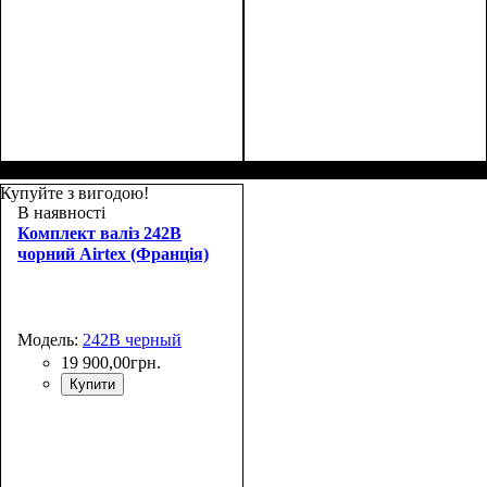
Купуйте з вигодою!
В наявності
Комплект валіз 242B
чорний Airtex (Франція)
Модель:
242B черный
19 900
,
00
грн.
Купити