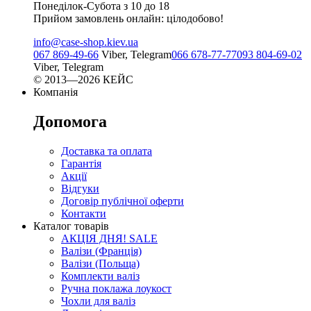
Понеділок-Субота з 10 до 18
Прийом замовлень онлайн: цілодобово!
info@case-shop.kiev.ua
067 869-49-66
Viber, Telegram
066 678-77-77
093 804-69-02
Viber, Telegram
© 2013—2026 КЕЙС
Компанія
Допомога
Доставка та оплата
Гарантія
Акції
Відгуки
Договір публічної оферти
Контакти
Каталог товарів
АКЦІЯ ДНЯ! SALE
Валізи (Франція)
Валізи (Польща)
Комплекти валіз
Ручна поклажа лоукост
Чохли для валіз