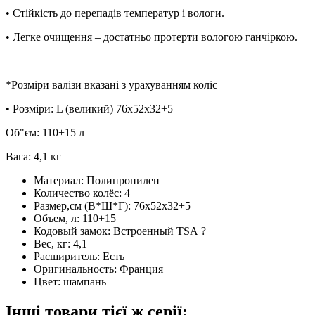
• Стійкість до перепадів температур і вологи.
• Легке очищення – достатньо протерти вологою ганчіркою.
*Розміри валізи вказані з урахуванням коліс
• Розміри: L (великий) 76x52х32+5
Об"єм: 110+15 л
Вага: 4,1 кг
Материал:
Полипропилен
Количество колёс:
4
Размер,см (В*Ш*Г):
76x52х32+5
Объем, л:
110+15
Кодовый замок:
Встроенный TSA
?
Вес, кг:
4,1
Расширитель:
Есть
Оригинальность:
Франция
Цвет:
шампань
Інші товари тієї ж серії: