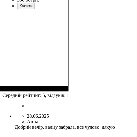
Купити
Размеры, см
: 63-75х44-
48х24-27
Середній рейтинг:
5
, відгуків:
1
28.06.2025
Анна
Добрий вечір, валізу забрала, все чудово, дякую