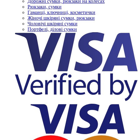
Дорожні сумки, рюкзаки на колесах
Рюкзаки, сумки
Гаманці, ключниці, косметички
Жіночі шкіряні сумки, рюкзаки
Чоловічі шкіряні сумки
Портфелі, ділові сумки