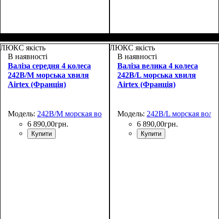
Размер,см (В*Ш*Г)
Объем, л
: 110+15
:
Размер,см (В*Ш*Г)
Объем, л
: 37+5
:
76x52х32+5
55x39х22+5
ЛЮКС якість
ЛЮКС якість
В наявності
В наявності
Валіза середня 4 колеса
Валіза велика 4 колеса
242B/M морська хвиля
242B/L морська хвиля
Airtex (Франція)
Airtex (Франція)
Модель:
242B/M морская волна
Модель:
242B/L морская волн
6 890
,
00
грн.
6 890
,
00
грн.
Купити
Купити