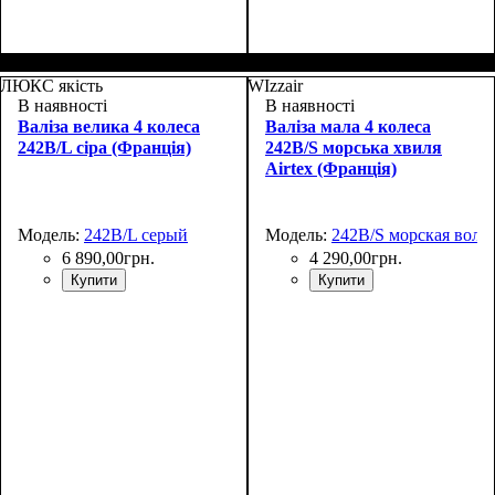
Размер,см (В*Ш*Г)
Объем, л
: 37+5
:
Размер,см (В*Ш*Г)
Объем, л
: 67+10
:
55x39х22+5
66x46х27+5
ЛЮКС якість
WIzzair
В наявності
В наявності
Валіза велика 4 колеса
Валіза мала 4 колеса
242B/L сіра (Франція)
242B/S морська хвиля
Airtex (Франція)
Модель:
242B/L серый
Модель:
242B/S морская волн
6 890
,
00
грн.
4 290
,
00
грн.
Купити
Купити