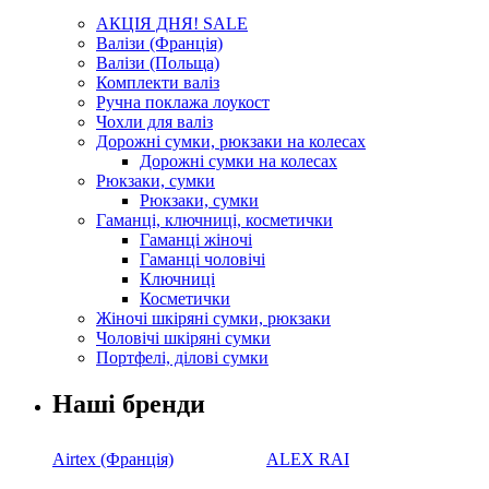
АКЦІЯ ДНЯ! SALE
Валізи (Франція)
Валізи (Польща)
Комплекти валіз
Ручна поклажа лоукост
Чохли для валіз
Дорожні сумки, рюкзаки на колесах
Дорожні сумки на колесах
Рюкзаки, сумки
Рюкзаки, сумки
Гаманці, ключниці, косметички
Гаманці жіночі
Гаманці чоловічі
Ключниці
Косметички
Жіночі шкіряні сумки, рюкзаки
Чоловічі шкіряні сумки
Портфелі, ділові сумки
Наші бренди
Airtex (Франція)
ALEX RAI