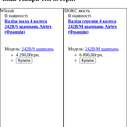
WIzzair
ЛЮКС якість
В наявності
В наявності
Валіза мала 4 колеса
Валіза середня 4 колеса
242B/S шампань Airtex
242B/M шампань Airtex
(Франція)
(Франція)
Модель:
242B/S шампань
Модель:
242B/M шампань
4 290
,
00
грн.
6 890
,
00
грн.
Купити
Купити