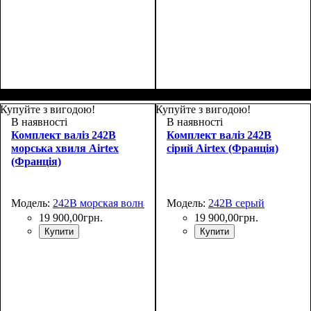
Размер,см (В*Ш*Г)
Объем, л
: 110+15
:
76x52х32+5
Купуйте з вигодою!
Купуйте з вигодою!
В наявності
В наявності
Комплект валіз 242B
Комплект валіз 242B
морська хвиля Airtex
сірий Airtex (Франція)
(Франція)
Модель:
242B морская волна
Модель:
242B серый
19 900
,
00
грн.
19 900
,
00
грн.
Купити
Купити