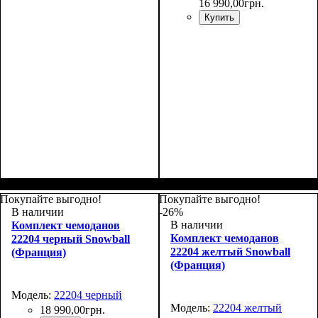
16 990
,
00
грн.
Купить
Размер,см (В*Ш*Г)
Объем, л
: 100
:
80х48х30+4
Покупайте выгодно!
Покупайте выгодно!
В наличии
-26%
В наличии
Комплект чемоданов
Комплект чемоданов
22204 черный Snowball
22204 желтый Snowball
(Франция)
(Франция)
Модель:
22204 черный
Модель:
22204 желтый
18 990
,
00
грн.