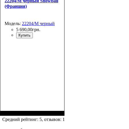
22204/M черный Snowball
(Франция)
Модель:
22204/M черный
5 690
,
00
грн.
Купить
Размер,см (В*Ш*Г)
Объем, л
: 70
:
69х43х27+4
Средний рейтинг:
5
, отзывов:
1