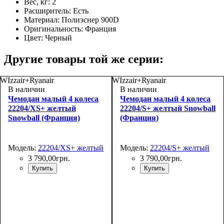
Вес, кг:
2
Расширитель:
Есть
Материал:
Полиэснер 900D
Оригинальность:
Франция
Цвет:
Черный
Другие товары той же серии:
WIzzair+Ryanair
WIzzair+Ryanair
В наличии
В наличии
Чемодан малый 4 колеса
Чемодан малый 4 колеса
22204/XS+ желтый
22204/S+ желтый Snowball
Snowball (Франция)
(Франция)
Модель:
22204/XS+ желтый
Модель:
22204/S+ желтый
3 790
,
00
грн.
3 790
,
00
грн.
Купить
Купить