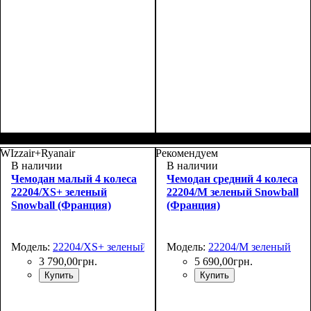
Размер,см (В*Ш*Г)
Объем, л
: 35
:
Размер,см (В*Ш*Г)
Объем, л
: 35
:
55х37х20+4
55х37х20+5
WIzzair+Ryanair
Рекомендуем
В наличии
В наличии
Чемодан малый 4 колеса
Чемодан средний 4 колеса
22204/XS+ зеленый
22204/M зеленый Snowball
Snowball (Франция)
(Франция)
Модель:
22204/XS+ зеленый
Модель:
22204/M зеленый
3 790
,
00
грн.
5 690
,
00
грн.
Купить
Купить