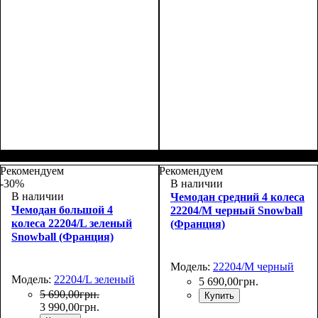
Размер,см (В*Ш*Г)
Объем, л
: 27
:
Размер,см (В*Ш*Г)
Объем, л
: 70
:
48х30х20+5
69х43х27+4
Рекомендуем
Рекомендуем
-30%
В наличии
В наличии
Чемодан средний 4 колеса
Чемодан большой 4
22204/M черный Snowball
колеса 22204/L зеленый
(Франция)
Snowball (Франция)
Модель:
22204/M черный
Модель:
22204/L зеленый
5 690
,
00
грн.
5 690
,
00
грн.
Купить
3 990
,
00
грн.