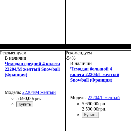
Размер,см (В*Ш*Г)
Объем, л
: 27
:
Размер,см (В*Ш*Г)
Объем, л
: 35
:
48х30х20+5
55х37х20+5
Рекомендуем
Рекомендуем
В наличии
-54%
В наличии
Чемодан средний 4 колеса
Чемодан большой 4
22204/M желтый Snowball
колеса 22204/L желтый
(Франция)
Snowball (Франция)
Модель:
22204/M желтый
Модель:
22204/L желтый
5 690
,
00
грн.
5 690
,
00
грн.
Купить
2 590
,
00
грн.
Купить