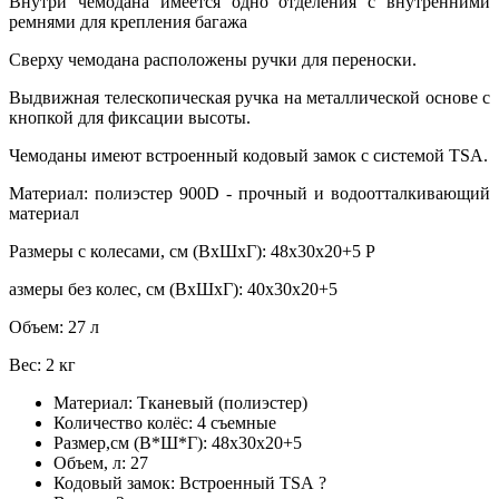
Внутри чемодана имеется одно отделения с внутренними
ремнями для крепления багажа
Сверху чемодана расположены ручки для переноски.
Выдвижная телескопическая ручка на металлической основе с
кнопкой для фиксации высоты.
Чемоданы имеют встроенный кодовый замок с системой TSA.
Материал: полиэстер 900D - прочный и водоотталкивающий
материал
Размеры с колесами, см (ВхШхГ): 48х30х20+5 Р
азмеры без колес, см (ВхШхГ): 40х30х20+5
Объем: 27 л
Вес: 2 кг
Материал:
Тканевый (полиэстер)
Количество колёс:
4 съемные
Размер,см (В*Ш*Г):
48х30х20+5
Объем, л:
27
Кодовый замок:
Встроенный TSA
?