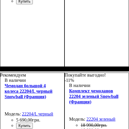
Купить
Размер,см (В*Ш*Г)
Объем, л
: 100
:
Размер,см (В*Ш*Г)
Объем, л
: 70
:
80х48х30+4
69х43х27+4
Рекомендуем
Покупайте выгодно!
В наличии
-11%
В наличии
Чемодан большой 4
Комплект чемоданов
колеса 22204/L черный
22204 зеленый Snowball
Snowball (Франция)
(Франция)
Модель:
22204/L черный
Модель:
22204 зеленый
5 690
,
00
грн.
18 990
,
00
грн.
Купить