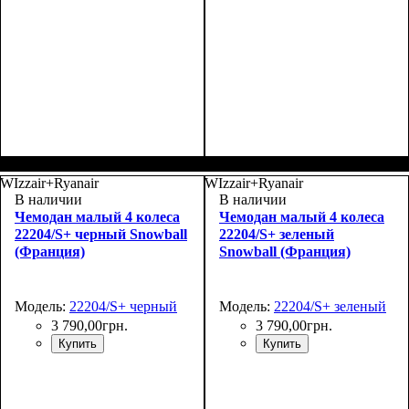
Размер,см (В*Ш*Г)
Объем, л
: 70
:
Размер,см (В*Ш*Г)
Объем, л
: 100
:
69х43х27+4
80х48х30+4
WIzzair+Ryanair
WIzzair+Ryanair
В наличии
В наличии
Чемодан малый 4 колеса
Чемодан малый 4 колеса
22204/S+ черный Snowball
22204/S+ зеленый
(Франция)
Snowball (Франция)
Модель:
22204/S+ черный
Модель:
22204/S+ зеленый
3 790
,
00
грн.
3 790
,
00
грн.
Купить
Купить