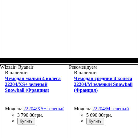
Размер,см (В*Ш*Г)
Объем, л
: 35
:
Размер,см (В*Ш*Г)
Объем, л
: 35
:
55х37х20+4
55х37х20+5
WIzzair+Ryanair
Рекомендуем
В наличии
В наличии
Чемодан малый 4 колеса
Чемодан средний 4 колеса
22204/XS+ зеленый
22204/M зеленый Snowball
Snowball (Франция)
(Франция)
Модель:
22204/XS+ зеленый
Модель:
22204/M зеленый
3 790
,
00
грн.
5 690
,
00
грн.
Купить
Купить