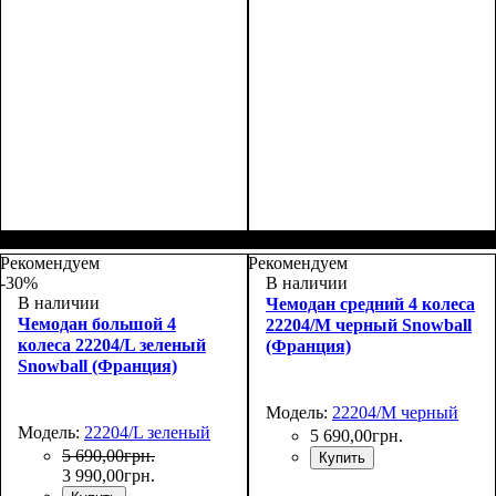
Размер,см (В*Ш*Г)
Объем, л
: 27
:
Размер,см (В*Ш*Г)
Объем, л
: 70
:
48х30х20+5
69х43х27+4
Рекомендуем
Рекомендуем
-30%
В наличии
В наличии
Чемодан средний 4 колеса
Чемодан большой 4
22204/M черный Snowball
колеса 22204/L зеленый
(Франция)
Snowball (Франция)
Модель:
22204/M черный
Модель:
22204/L зеленый
5 690
,
00
грн.
5 690
,
00
грн.
Купить
3 990
,
00
грн.