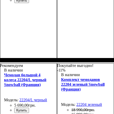
Купить
Размер,см (В*Ш*Г)
Объем, л
: 100
:
Размер,см (В*Ш*Г)
Объем, л
: 70
:
80х48х30+4
69х43х27+4
Рекомендуем
Покупайте выгодно!
В наличии
-11%
В наличии
Чемодан большой 4
Комплект чемоданов
колеса 22204/L черный
22204 зеленый Snowball
Snowball (Франция)
(Франция)
Модель:
22204/L черный
Модель:
22204 зеленый
5 690
,
00
грн.
18 990
,
00
грн.
Купить