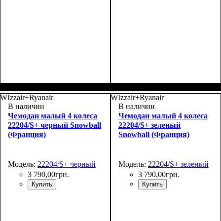
Размер,см (В*Ш*Г)
Объем, л
: 70
:
Размер,см (В*Ш*Г)
Объем, л
: 27
:
69х43х27+4
48х30х20+5
WIzzair+Ryanair
WIzzair+Ryanair
В наличии
В наличии
Чемодан малый 4 колеса
Чемодан малый 4 колеса
22204/S+ черный Snowball
22204/S+ зеленый
(Франция)
Snowball (Франция)
Модель:
22204/S+ черный
Модель:
22204/S+ зеленый
3 790
,
00
грн.
3 790
,
00
грн.
Купить
Купить