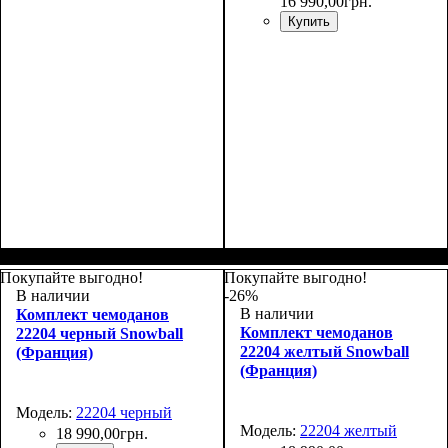
16 990
,
00
грн.
Купить
Размер,см (В*Ш*Г)
Объем, л
: 100
:
80х48х30+4
Покупайте выгодно!
Покупайте выгодно!
В наличии
-26%
В наличии
Комплект чемоданов
Комплект чемоданов
22204 черный Snowball
22204 желтый Snowball
(Франция)
(Франция)
Модель:
22204 черный
Модель:
22204 желтый
18 990
,
00
грн.