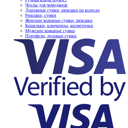
Чехлы для чемоданов
Дорожные сумки, рюкзаки на колесах
Рюкзаки, сумки
Женские кожаные сумки, рюкзаки
Кошельки, ключницы, косметички
Мужские кожаные сумки
Портфели, деловые сумки