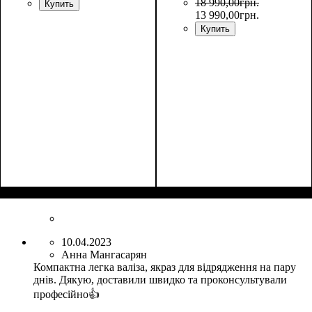
18 990
,
00
грн.
Купить
13 990
,
00
грн.
Купить
10.04.2023
Анна Мангасарян
Компактна легка валіза, якраз для відрядження на пару
днів. Дякую, доставили швидко та проконсультували
професійно👍