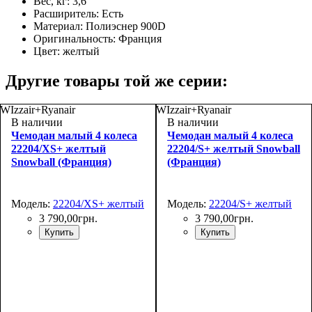
Вес, кг:
3,6
Расширитель:
Есть
Материал:
Полиэснер 900D
Оригинальность:
Франция
Цвет:
желтый
Другие товары той же серии:
WIzzair+Ryanair
WIzzair+Ryanair
В наличии
В наличии
Чемодан малый 4 колеса
Чемодан малый 4 колеса
22204/XS+ желтый
22204/S+ желтый Snowball
Snowball (Франция)
(Франция)
Модель:
22204/XS+ желтый
Модель:
22204/S+ желтый
3 790
,
00
грн.
3 790
,
00
грн.
Купить
Купить