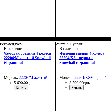
Размер,см (В*Ш*Г)
Объем, л
: 27
:
Размер,см (В*Ш*Г)
Объем, л
: 35
:
48х30х20+5
55х37х20+5
Рекомендуем
WIzzair+Ryanair
В наличии
В наличии
Чемодан средний 4 колеса
Чемодан малый 4 колеса
22204/M желтый Snowball
22204/XS+ черный
(Франция)
Snowball (Франция)
Модель:
22204/M желтый
Модель:
22204/XS+ черный
5 690
,
00
грн.
3 790
,
00
грн.
Купить
Купить