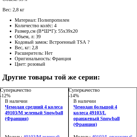
Вес: 2,8 кг
Материал:
Полипропилен
Количество колёс:
4
Размер,см (В*Ш*Г):
55х39x20
Объем, л:
39
Кодовый замок:
Встроенный TSA
?
Вес, кг:
2,8
Расширитель:
Нет
Оригинальность:
Франция
Цвет:
розовый
Другие товары той же серии:
Суперкачество
Суперкачество
-12%
-14%
В наличии
В наличии
Чемодан средний 4 колеса
Чемодан большой 4
49103/M зеленый Snowball
колеса 49103/L
(Франция)
оранжевый Snowball
(Франция)
Модель:
49103/M зеленый
Модель:
49103/L оранжевый