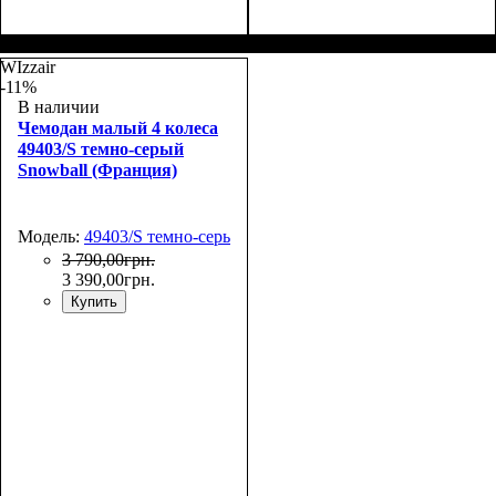
Размер,см (В*Ш*Г)
Объем, л
: 38
:
Размер,см (В*Ш*Г)
Объем, л
: 40
:
55х38x20
55х38х22
WIzzair
-11%
В наличии
Чемодан малый 4 колеса
49403/S темно-серый
Snowball (Франция)
Модель:
49403/S темно-серый
3 790
,
00
грн.
3 390
,
00
грн.
Купить