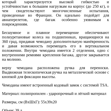
который характеризуется высокой гибкостью и
устойчивостью к большим нагрузкам на корпус (до 250 кг), о
чем свидетельствуют многочисленные испытания,
проведенные во Франции. Он идеально подойдет для
авиаперелетов, где багаж особенно уязвимым к
повреждениям.
Бесшумное и плавное перемещение обеспечивают
полиуретановые колеса на подшипниках, вращающиеся на
360 град, придавая чемодану дополнительную манёвренность
и давая возможность перемещать его в вертикальном
положении. Внутри чемодана имеется 2 отделения, одно с
внутренними ремнями крепления багажа, другое закрывается
на молнию.
верху чемодана расположена ручка для переноски.
Выдвижная телескопическая ручка на металлической основе с
кнопкой для фиксации высоты.
Чемоданы имеют встроенный кодовый замок с системой TSA.
Материал: полипропилен - ударопрочный и лёгкий материал
Размеры, см (ВхШхГ): 55х39х20
Объем: 39 л