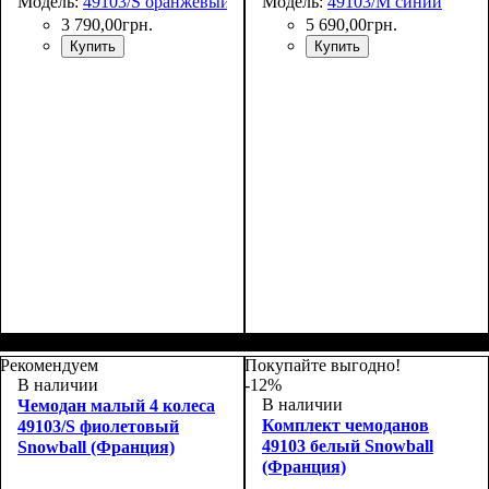
Модель:
49103/S оранжевый
Модель:
49103/M синий
3 790
,
00
грн.
5 690
,
00
грн.
Купить
Купить
Размер,см (В*Ш*Г)
Объем, л
: 39
:
Размер,см (В*Ш*Г)
Объем, л
: 69+12
:
55х39x20
65х46х28+5
Рекомендуем
Покупайте выгодно!
В наличии
-12%
В наличии
Чемодан малый 4 колеса
Комплект чемоданов
49103/S фиолетовый
49103 белый Snowball
Snowball (Франция)
(Франция)