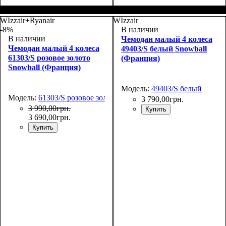
Размер,см (В*Ш*Г)
Объем, л
: 37
:
Размер,см (В*Ш*Г)
Объем, л
: 37
:
55х39х22
55х39х22
WIzzair+Ryanair
WIzzair
-8%
В наличии
В наличии
Чемодан малый 4 колеса
Чемодан малый 4 колеса
49403/S белый Snowball
61303/S розовое золото
(Франция)
Snowball (Франция)
Модель:
49403/S белый
Модель:
61303/S розовое золото
3 790
,
00
грн.
3 990
,
00
грн.
Купить
3 690
,
00
грн.
Купить