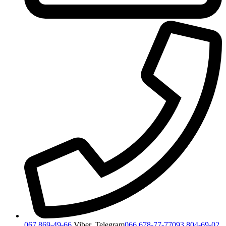
067 869-49-66
Viber, Telegram
066 678-77-77
093 804-69-02