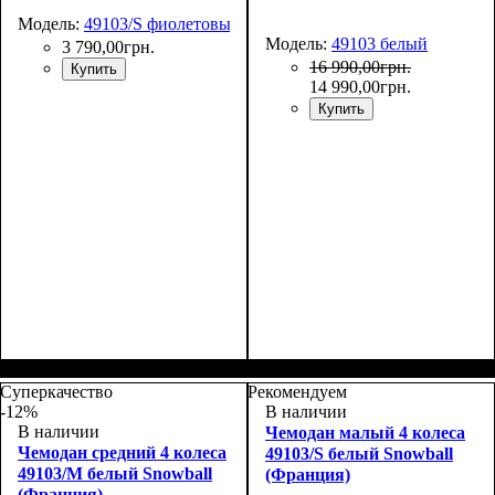
Модель:
49103/S фиолетовый
Модель:
49103 белый
3 790
,
00
грн.
16 990
,
00
грн.
Купить
14 990
,
00
грн.
Купить
Размер,см (В*Ш*Г)
Объем, л
: 39
:
55х39x20
Суперкачество
Рекомендуем
-12%
В наличии
В наличии
Чемодан малый 4 колеса
Чемодан средний 4 колеса
49103/S белый Snowball
49103/M белый Snowball
(Франция)
(Франция)