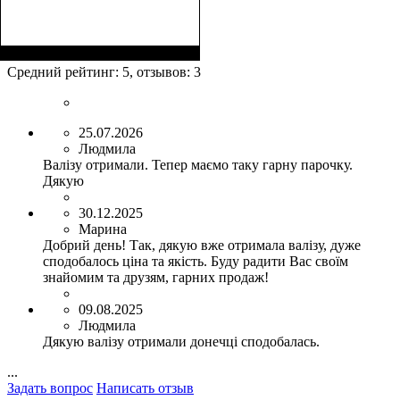
Размер,см (В*Ш*Г)
Объем, л
: 40
:
55х38х22
Средний рейтинг:
5
, отзывов:
3
25.07.2026
Людмила
Валізу отримали. Тепер маємо таку гарну парочку.
Дякую
30.12.2025
Марина
Добрий день! Так, дякую вже отримала валізу, дуже
сподобалось ціна та якість. Буду радити Вас своїм
знайомим та друзям, гарних продаж!
09.08.2025
Людмила
Дякую валізу отримали донечці сподобалась.
...
Задать вопрос
Написать отзыв