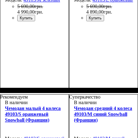
5 690
,
00
грн.
5 690
,
00
грн.
4 990
,
00
грн.
4 890
,
00
грн.
Купить
Купить
Размер,см (В*Ш*Г)
Объем, л
: 69+12
:
Размер,см (В*Ш*Г)
Объем, л
: 112+18
:
65х46х28+5
75х51х32+5
Рекомендуем
Суперкачество
В наличии
В наличии
Чемодан малый 4 колеса
Чемодан средний 4 колеса
49103/S оранжевый
49103/M синий Snowball
Snowball (Франция)
(Франция)