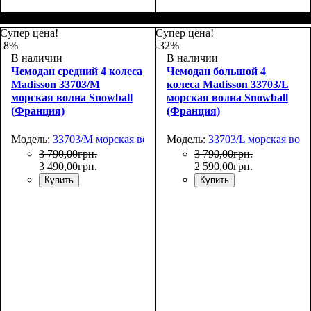
Размер,см (В*Ш*Г)
Объем, л
: 101
:
Размер,см (В*Ш*Г)
Объем, л
: 34
:
75х50х30
55х36х20
Супер цена!
Супер цена!
-8%
-32%
В наличии
В наличии
Чемодан средний 4 колеса
Чемодан большой 4
Madisson 33703/M
колеса Madisson 33703/L
морская волна Snowball
морская волна Snowball
(Франция)
(Франция)
Модель:
33703/M морская волна
Модель:
33703/L морская вол
3 790
,
00
грн.
3 790
,
00
грн.
3 490
,
00
грн.
2 590
,
00
грн.
Купить
Купить