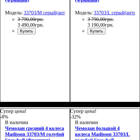
Модель:
33703/M серый(антрацит)
Модель:
33703/L серый(антра
3 790
,
00
грн.
3 790
,
00
грн.
3 490
,
00
грн.
3 190
,
00
грн.
Купить
Купить
Размер,см (В*Ш*Г)
Объем, л
: 69
:
Размер,см (В*Ш*Г)
Объем, л
: 101
:
66х44х27
75х50х30
Супер цена!
Супер цена!
-8%
-32%
В наличии
В наличии
Чемодан средний 4 колеса
Чемодан большой 4
Madisson 33703/M голубой
колеса Madisson 33703/L