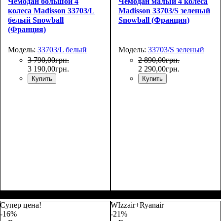
Чемодан большой 4
Чемодан малый 4 колеса
колеса Madisson 33703/L
Madisson 33703/S зеленый
белый Snowball
Snowball (Франция)
(Франция)
Модель:
33703/L белый
Модель:
33703/S зеленый
3 790
,
00
грн.
2 890
,
00
грн.
3 190
,
00
грн.
2 290
,
00
грн.
Купить
Купить
Размер,см (В*Ш*Г)
Объем, л
: 101
:
Размер,см (В*Ш*Г)
Объем, л
: 34
:
75х50х30
55х36х20
Супер цена!
WIzzair+Ryanair
-16%
-21%