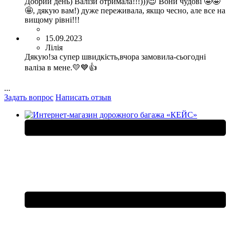
Добрий день) Валізи отримала!!!)))😍 Вони чудові 🤩🤩
🤩, дякую вам!) дуже переживала, якщо чесно, але все на
вищому рівні!!!
15.09.2023
Лілія
Дякую!за супер швидкість,вчора замовила-сьогодні
валіза в мене.💛💙👍
...
Задать вопрос
Написать отзыв