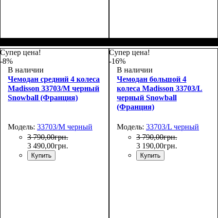
Размер,см (В*Ш*Г)
Объем, л
: 101
:
Размер,см (В*Ш*Г)
Объем, л
: 34
:
75х50х30
55х36х20
Супер цена!
Супер цена!
-8%
-16%
В наличии
В наличии
Чемодан средний 4 колеса
Чемодан большой 4
Madisson 33703/M черный
колеса Madisson 33703/L
Snowball (Франция)
черный Snowball
(Франция)
Модель:
33703/M черный
Модель:
33703/L черный
3 790
,
00
грн.
3 790
,
00
грн.
3 490
,
00
грн.
3 190
,
00
грн.
Купить
Купить