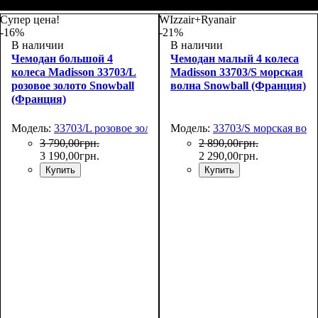
Размер,см (В*Ш*Г)
Объем, л
: 34
:
Размер,см (В*Ш*Г)
Объем, л
: 69
:
55х36х20
66х44х27
Супер цена!
WIzzair+Ryanair
-16%
-21%
В наличии
В наличии
Чемодан большой 4
Чемодан малый 4 колеса
колеса Madisson 33703/L
Madisson 33703/S морская
розовое золото Snowball
волна Snowball (Франция)
(Франция)
Модель:
33703/L розовое золото
Модель:
33703/S морская вол
3 790
,
00
грн.
2 890
,
00
грн.
3 190
,
00
грн.
2 290
,
00
грн.
Купить
Купить