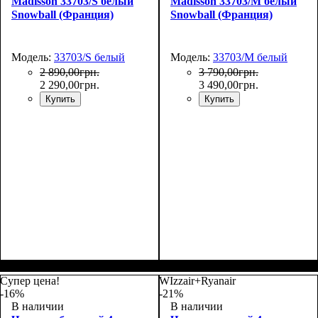
Madisson 33703/S белый
Madisson 33703/M белый
Snowball (Франция)
Snowball (Франция)
Модель:
33703/S белый
Модель:
33703/M белый
2 890
,
00
грн.
3 790
,
00
грн.
2 290
,
00
грн.
3 490
,
00
грн.
Купить
Купить
Размер,см (В*Ш*Г)
Объем, л
: 34
:
Размер,см (В*Ш*Г)
Объем, л
: 69
:
55х36х20
66х44х27
Супер цена!
WIzzair+Ryanair
-16%
-21%
В наличии
В наличии