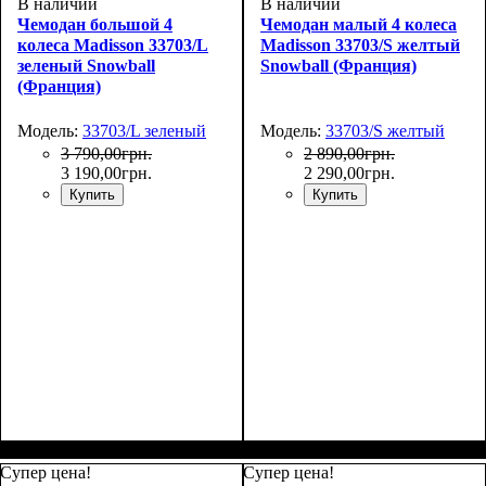
В наличии
В наличии
Чемодан большой 4
Чемодан малый 4 колеса
колеса Madisson 33703/L
Madisson 33703/S желтый
зеленый Snowball
Snowball (Франция)
(Франция)
Модель:
33703/L зеленый
Модель:
33703/S желтый
3 790
,
00
грн.
2 890
,
00
грн.
3 190
,
00
грн.
2 290
,
00
грн.
Купить
Купить
Размер,см (В*Ш*Г)
Объем, л
: 101
:
Размер,см (В*Ш*Г)
Объем, л
: 34
:
75х50х30
55х36х20
Супер цена!
Супер цена!