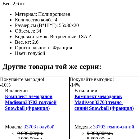
Вес: 2,6 кг
Материал:
Полипропилен
Количество колёс:
4
Размер,см (В*Ш*Г):
55х36х20
Объем, л:
34
Кодовый замок:
Встроенный TSA
?
Вес, кг:
2,6
Оригинальность:
Франция
Цвет:
голубой
Другие товары той же серии:
Покупайте выгодно!
Покупайте выгодно!
-10%
-14%
В наличии
В наличии
Комплект чемоданов
Комплект чемоданов
Madisson33703 голубой
Madisson33703 темно-
Snowball (Франция)
синий Snowball (Франция)
Модель:
33703 голубой
Модель:
33703 темно-синий
9 990
,
00
грн.
9 990
,
00
грн.
8 990
,
00
грн.
8 590
,
00
грн.