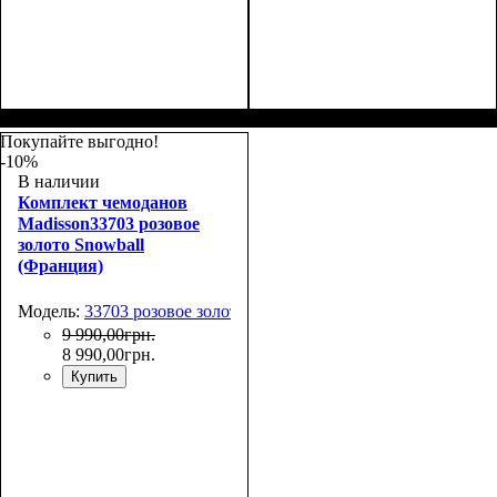
Размер,см (В*Ш*Г)
Объем, л
: 69
:
Размер,см (В*Ш*Г)
Объем, л
: 101
:
66х44х27
75х50х30
Покупайте выгодно!
-10%
В наличии
Комплект чемоданов
Madisson33703 розовое
золото Snowball
(Франция)
Модель:
33703 розовое золото
9 990
,
00
грн.
8 990
,
00
грн.
Купить