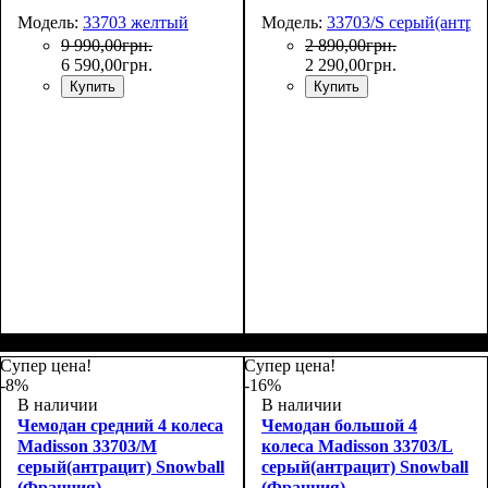
Модель:
33703 желтый
Модель:
33703/S серый(антра
9 990
,
00
грн.
2 890
,
00
грн.
6 590
,
00
грн.
2 290
,
00
грн.
Купить
Купить
Размер,см (В*Ш*Г)
Объем, л
: 34
:
55х36х20
Супер цена!
Супер цена!
-8%
-16%
В наличии
В наличии
Чемодан средний 4 колеса
Чемодан большой 4
Madisson 33703/M
колеса Madisson 33703/L
серый(антрацит) Snowball
серый(антрацит) Snowball
(Франция)
(Франция)