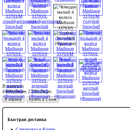
В наличии
2 890
,
00
грн.
2 290
,
00
грн.
В корзину
Купить в 1 клик
Быстрая доставка
Самовывоз в Киеве