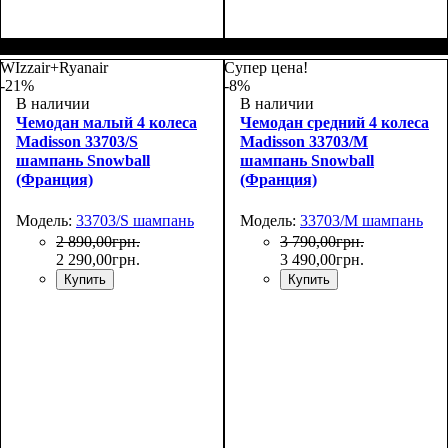
Размер,см (В*Ш*Г)
Объем, л
: 69
:
Размер,см (В*Ш*Г)
Объем, л
: 101
:
66х44х27
75х50х30
WIzzair+Ryanair
Супер цена!
-21%
-8%
В наличии
В наличии
Чемодан малый 4 колеса
Чемодан средний 4 колеса
Madisson 33703/S
Madisson 33703/M
шампань Snowball
шампань Snowball
(Франция)
(Франция)
Модель:
33703/S шампань
Модель:
33703/M шампань
2 890
,
00
грн.
3 790
,
00
грн.
2 290
,
00
грн.
3 490
,
00
грн.
Купить
Купить