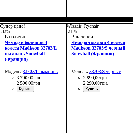
Размер,см (В*Ш*Г)
Объем, л
: 34
:
Размер,см (В*Ш*Г)
Объем, л
: 69
:
55х36х20
66х44х27
Супер цена!
WIzzair+Ryanair
-32%
-21%
В наличии
В наличии
Чемодан большой 4
Чемодан малый 4 колеса
колеса Madisson 33703/L
Madisson 33703/S черный
шампань Snowball
Snowball (Франция)
(Франция)
Модель:
33703/L шампань
Модель:
33703/S черный
3 790
,
00
грн.
2 890
,
00
грн.
2 590
,
00
грн.
2 290
,
00
грн.
Купить
Купить