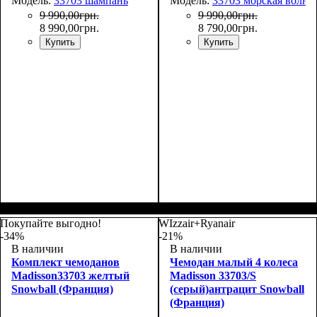
Модель:
33703 шампань
Модель:
33703 морская волна
9 990
,
00
грн.
9 990
,
00
грн.
8 990
,
00
грн.
8 790
,
00
грн.
Купить
Купить
Покупайте выгодно!
WIzzair+Ryanair
-34%
-21%
В наличии
В наличии
Комплект чемоданов
Чемодан малый 4 колеса
Madisson33703 желтый
Madisson 33703/S
Snowball (Франция)
(серый)антрацит Snowball
(Франция)