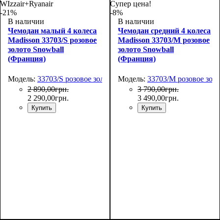
66х44х27
75х50х30
WIzzair+Ryanair
Супер цена!
-21%
-8%
В наличии
В наличии
Чемодан малый 4 колеса
Чемодан средний 4 колеса
Madisson 33703/S розовое
Madisson 33703/M розовое
золото Snowball
золото Snowball
(Франция)
(Франция)
Модель:
33703/S розовое золото
Модель:
33703/M розовое зол
2 890
,
00
грн.
3 790
,
00
грн.
2 290
,
00
грн.
3 490
,
00
грн.
Купить
Купить