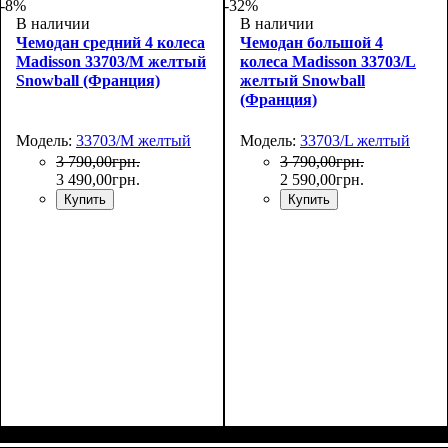
-8%
-32%
В наличии
В наличии
Чемодан средний 4 колеса
Чемодан большой 4
Madisson 33703/M желтый
колеса Madisson 33703/L
Snowball (Франция)
желтый Snowball
(Франция)
Модель:
33703/M желтый
Модель:
33703/L желтый
3 790
,
00
грн.
3 790
,
00
грн.
3 490
,
00
грн.
2 590
,
00
грн.
Купить
Купить
Размер,см (В*Ш*Г)
Объем, л
: 69
:
Размер,см (В*Ш*Г)
Объем, л
: 101
: