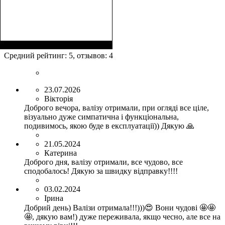
Средний рейтинг:
5
, отзывов:
4
23.07.2026
Вікторія
Доброго вечора, валізу отримали, при огляді все ціле,
візуально дуже симпатична і функціональна,
подивимось, якою буде в експлуатації)) Дякую 🙏
21.05.2024
Катерина
Доброго дня, валізу отримали, все чудово, все
сподобалось! Дякую за швидку відправку!!!!
03.02.2024
Ірина
Добрий день) Валізи отримала!!!)))😍 Вони чудові 🤩🤩
🤩, дякую вам!) дуже переживала, якщо чесно, але все на