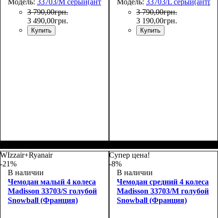
Модель:
33703/M серый(антрацит)
Модель:
33703/L серый(антра
3 790
,
00
грн.
3 790
,
00
грн.
3 490
,
00
грн.
3 190
,
00
грн.
Купить
Купить
Размер,см (В*Ш*Г)
Объем, л
: 69
:
Размер,см (В*Ш*Г)
Объем, л
: 101
:
66х44х27
75х50х30
WIzzair+Ryanair
Супер цена!
-21%
-8%
В наличии
В наличии
Чемодан малый 4 колеса
Чемодан средний 4 колеса
Madisson 33703/S голубой
Madisson 33703/M голубой
Snowball (Франция)
Snowball (Франция)