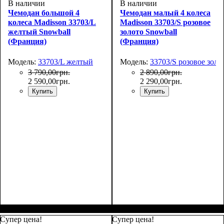
В наличии
В наличии
Чемодан большой 4
Чемодан малый 4 колеса
колеса Madisson 33703/L
Madisson 33703/S розовое
желтый Snowball
золото Snowball
(Франция)
(Франция)
Модель:
33703/L желтый
Модель:
33703/S розовое золо
3 790
,
00
грн.
2 890
,
00
грн.
2 590
,
00
грн.
2 290
,
00
грн.
Купить
Купить
Размер,см (В*Ш*Г)
Объем, л
: 101
:
Размер,см (В*Ш*Г)
Объем, л
: 34
:
75х50х30
55х36х20
Супер цена!
Супер цена!