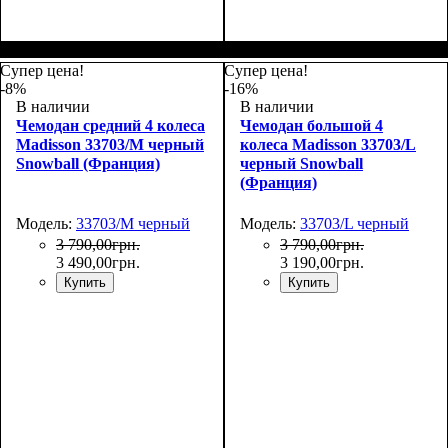
Размер,см (В*Ш*Г)
Объем, л
: 101
:
Размер,см (В*Ш*Г)
Объем, л
: 34
:
75х50х30
55х36х20
Супер цена!
Супер цена!
-8%
-16%
В наличии
В наличии
Чемодан средний 4 колеса
Чемодан большой 4
Madisson 33703/M черный
колеса Madisson 33703/L
Snowball (Франция)
черный Snowball
(Франция)
Модель:
33703/M черный
Модель:
33703/L черный
3 790
,
00
грн.
3 790
,
00
грн.
3 490
,
00
грн.
3 190
,
00
грн.
Купить
Купить