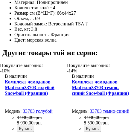
Материал:
Полипропилен
Количество колёс:
4
Размер,см (В*Ш*Г):
66х44х27
Объем, л:
69
Кодовый замок:
Встроенный TSA
?
Вес, кг:
3,8
Оригинальность:
Франция
Цвет:
морская волна
Другие товары той же серии:
Покупайте выгодно!
Покупайте выгодно!
-10%
-14%
В наличии
В наличии
Комплект чемоданов
Комплект чемоданов
Madisson33703 голубой
Madisson33703 темно-
Snowball (Франция)
синий Snowball (Франция)
Модель:
33703 голубой
Модель:
33703 темно-синий
9 990
,
00
грн.
9 990
,
00
грн.
8 990
,
00
грн.
8 590
,
00
грн.
Купить
Купить