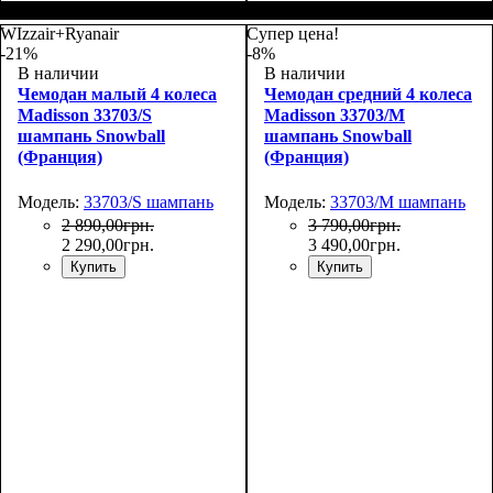
Размер,см (В*Ш*Г)
Объем, л
: 34
:
Размер,см (В*Ш*Г)
Объем, л
: 101
:
55х36х20
75х50х30
WIzzair+Ryanair
Супер цена!
-21%
-8%
В наличии
В наличии
Чемодан малый 4 колеса
Чемодан средний 4 колеса
Madisson 33703/S
Madisson 33703/M
шампань Snowball
шампань Snowball
(Франция)
(Франция)
Модель:
33703/S шампань
Модель:
33703/M шампань
2 890
,
00
грн.
3 790
,
00
грн.
2 290
,
00
грн.
3 490
,
00
грн.
Купить
Купить