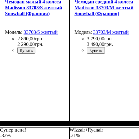
Чемодан малый 4 колеса
Чемодан средний 4 колеса
Madisson 33703/S желтый
Madisson 33703/M желтый
Snowball (Франция)
Snowball (Франция)
Модель:
33703/S желтый
Модель:
33703/M желтый
2 890
,
00
грн.
3 790
,
00
грн.
2 290
,
00
грн.
3 490
,
00
грн.
Купить
Купить
Размер,см (В*Ш*Г)
Объем, л
: 34
:
Размер,см (В*Ш*Г)
Объем, л
: 69
:
55х36х20
66х44х27
Супер цена!
WIzzair+Ryanair
-32%
-21%