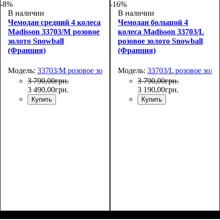
-8%
-16%
В наличии
В наличии
Чемодан средний 4 колеса
Чемодан большой 4
Madisson 33703/M розовое
колеса Madisson 33703/L
золото Snowball
розовое золото Snowball
(Франция)
(Франция)
Модель:
33703/M розовое золото
Модель:
33703/L розовое золо
3 790
,
00
грн.
3 790
,
00
грн.
3 490
,
00
грн.
3 190
,
00
грн.
Купить
Купить
Размер,см (В*Ш*Г)
Объем, л
: 69
:
Размер,см (В*Ш*Г)
Объем, л
: 101
: