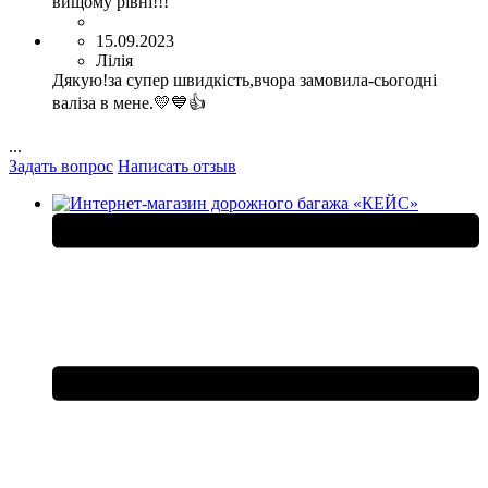
вищому рівні!!!
15.09.2023
Лілія
Дякую!за супер швидкість,вчора замовила-сьогодні
валіза в мене.💛💙👍
...
Задать вопрос
Написать отзыв