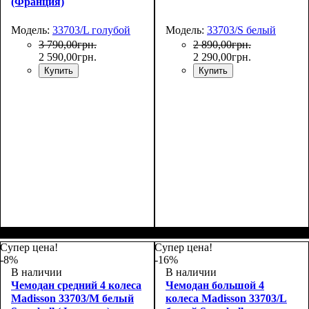
(Франция)
Модель:
33703/L голубой
Модель:
33703/S белый
3 790
,
00
грн.
2 890
,
00
грн.
2 590
,
00
грн.
2 290
,
00
грн.
Купить
Купить
Размер,см (В*Ш*Г)
Объем, л
: 101
:
Размер,см (В*Ш*Г)
Объем, л
: 34
:
75х50х30
55х36х20
Супер цена!
Супер цена!
-8%
-16%
В наличии
В наличии
Чемодан средний 4 колеса
Чемодан большой 4
Madisson 33703/M белый
колеса Madisson 33703/L