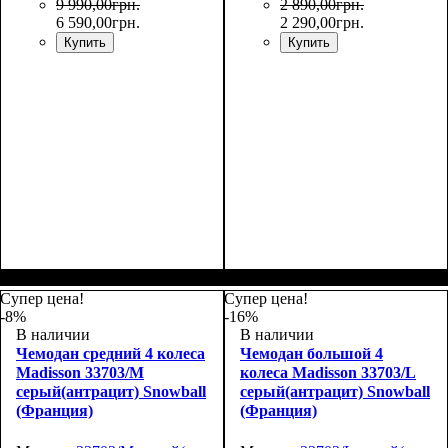
9 990
,
00
грн.
2 890
,
00
грн.
6 590
,
00
грн.
2 290
,
00
грн.
Купить
Купить
Размер,см (В*Ш*Г)
Объем, л
: 34
:
55х36х20
Супер цена!
Супер цена!
-8%
-16%
В наличии
В наличии
Чемодан средний 4 колеса
Чемодан большой 4
Madisson 33703/M
колеса Madisson 33703/L
серый(антрацит) Snowball
серый(антрацит) Snowball
(Франция)
(Франция)