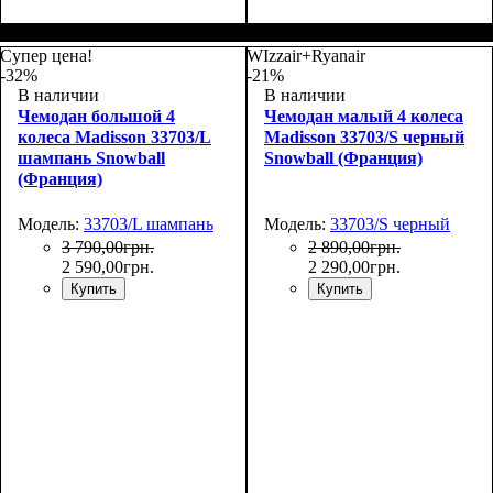
Размер,см (В*Ш*Г)
Объем, л
: 34
:
Размер,см (В*Ш*Г)
Объем, л
: 69
:
55х36х20
66х44х27
Супер цена!
WIzzair+Ryanair
-32%
-21%
В наличии
В наличии
Чемодан большой 4
Чемодан малый 4 колеса
колеса Madisson 33703/L
Madisson 33703/S черный
шампань Snowball
Snowball (Франция)
(Франция)
Модель:
33703/L шампань
Модель:
33703/S черный
3 790
,
00
грн.
2 890
,
00
грн.
2 590
,
00
грн.
2 290
,
00
грн.
Купить
Купить