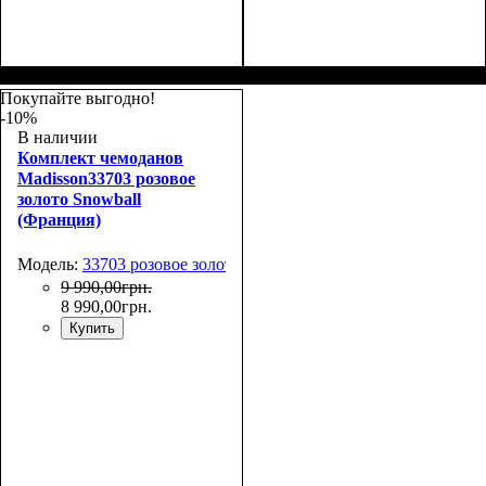
Размер,см (В*Ш*Г)
Объем, л
: 69
:
Размер,см (В*Ш*Г)
Объем, л
: 101
:
66х44х27
75х50х30
Покупайте выгодно!
-10%
В наличии
Комплект чемоданов
Madisson33703 розовое
золото Snowball
(Франция)
Модель:
33703 розовое золото
9 990
,
00
грн.
8 990
,
00
грн.
Купить