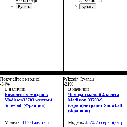
8 990
,
00
грн.
8 790
,
00
грн.
Купить
Купить
Покупайте выгодно!
WIzzair+Ryanair
-34%
-21%
В наличии
В наличии
Комплект чемоданов
Чемодан малый 4 колеса
Madisson33703 желтый
Madisson 33703/S
Snowball (Франция)
(серый)антрацит Snowball
(Франция)
Модель:
33703 желтый
Модель:
33703/S серый(антра