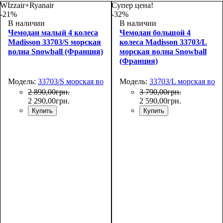
66х44х27
75х50х30
WIzzair+Ryanair
Супер цена!
-21%
-32%
В наличии
В наличии
Чемодан малый 4 колеса
Чемодан большой 4
Madisson 33703/S морская
колеса Madisson 33703/L
волна Snowball (Франция)
морская волна Snowball
(Франция)
Модель:
33703/S морская волна
Модель:
33703/L морская вол
2 890
,
00
грн.
3 790
,
00
грн.
2 290
,
00
грн.
2 590
,
00
грн.
Купить
Купить