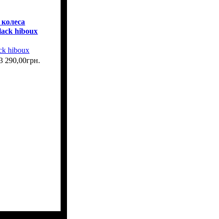
 колеса
lack hiboux
ck hiboux
3 290
,
00
грн.
Г)
: 54х35х20