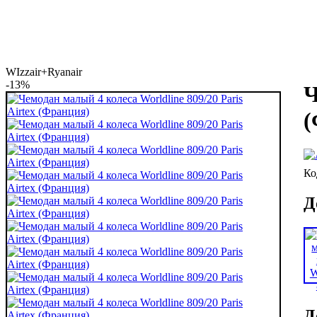
WIzzair+Ryanair
-13%
Ч
(
Д
Д