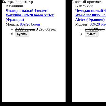
Быстрый просмотр
Быстрый просмотр
В наличии
В наличии
Чемодан малый 4 колеса
Чемодан малый 4
Worldline 809/20 boom Airtex
Worldline 809/20 b
(Франция)
Airtex (Франция)
Модель:
809/20 boom
Модель:
809/20 bla
3 790
,
00
грн.
3 290
,
00
грн.
3 790
,
00
грн.
Купить
Купить
Размер,см (В*Ш*Г)
Объем, л
: 35
: 54х35х20
Размер,см (В*Ш*
Объем, л
: 35