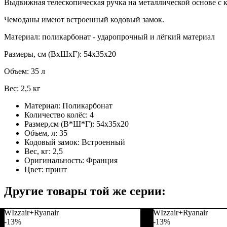
Выдвижная телескопическая ручка на металлической основе с 
Чемоданы имеют встроенный кодовый замок.
Материал: поликарбонат - ударопрочный и лёгкий материал
Размеры, см (ВхШхГ): 54х35х20
Объем: 35 л
Вес: 2,5 кг
Материал:
Поликарбонат
Количество колёс:
4
Размер,см (В*Ш*Г):
54х35х20
Объем, л:
35
Кодовый замок:
Встроенный
Вес, кг:
2,5
Оригинальность:
Франция
Цвет:
принт
Другие товары той же серии:
WIzzair+Ryanair
WIzzair+Ryanair
-13%
-13%