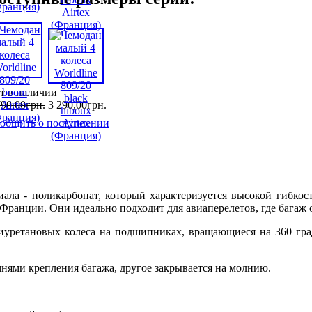
т в наличии
790
,
00
грн.
3 290
,
00
грн.
общить о поступлении
иала - поликарбонат, который характеризуется высокой гибкос
Франции. Они идеально подходит для авиаперелетов, где багаж
иуретановых колеса на подшипниках, вращающиеся на 360 град
мнями крепления багажа, другое закрывается на молнию.