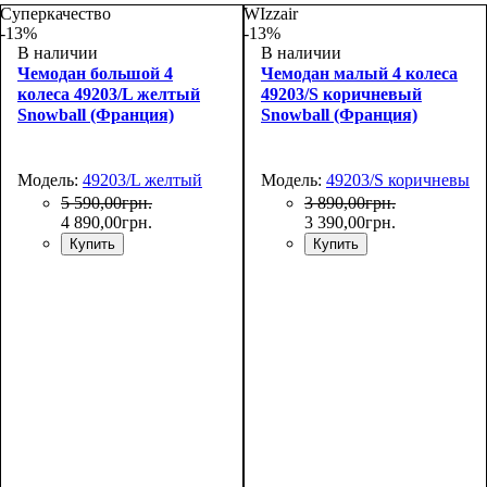
Суперкачество
WIzzair
-13%
-13%
В наличии
В наличии
Чемодан большой 4
Чемодан малый 4 колеса
колеса 49203/L желтый
49203/S коричневый
Snowball (Франция)
Snowball (Франция)
Модель:
49203/L желтый
Модель:
49203/S коричневый
5 590
,
00
грн.
3 890
,
00
грн.
4 890
,
00
грн.
3 390
,
00
грн.
Купить
Купить