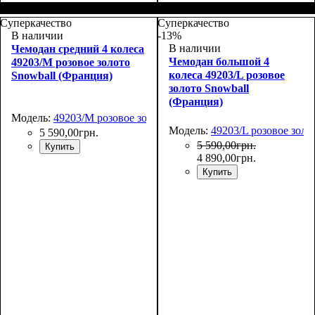
Размер,см (В*Ш*Г)
Объем, л
: 109+17
:
Размер,см (В*Ш*Г)
Объем, л
: 39+8
:
76х51х31+5
55х38х23+5
Суперкачество
Суперкачество
В наличии
-13%
В наличии
Чемодан средний 4 колеса
Чемодан большой 4
49203/M розовое золото
колеса 49203/L розовое
Snowball (Франция)
золото Snowball
(Франция)
Модель:
49203/M розовое золото
Модель:
49203/L розовое золо
5 590
,
00
грн.
5 590
,
00
грн.
Купить
4 890
,
00
грн.
Купить