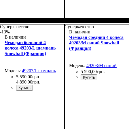
Размер,см (В*Ш*Г)
Объем, л
: 109+17
:
76х51х31+5
Суперкачество
Суперкачество
-13%
В наличии
В наличии
Чемодан средний 4 колеса
Чемодан большой 4
49203/M синий Snowball
колеса 49203/L шампань
(Франция)
Snowball (Франция)
Модель:
49203/M синий
Модель:
49203/L шампань
5 590
,
00
грн.
5 590
,
00
грн.
Купить
4 890
,
00
грн.
Купить