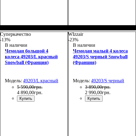
Размер,см (В*Ш*Г)
Объем, л
: 109+17
:
Размер,см (В*Ш*Г)
Объем, л
: 71+13
:
76х51х31+5
66х45х27+5
Суперкачество
WIzzair
-13%
-23%
В наличии
В наличии
Чемодан большой 4
Чемодан малый 4 колеса
колеса 49203/L красный
49203/S черный Snowball
Snowball (Франция)
(Франция)
Модель:
49203/L красный
Модель:
49203/S черный
5 590
,
00
грн.
3 890
,
00
грн.
4 890
,
00
грн.
2 990
,
00
грн.
Купить
Купить