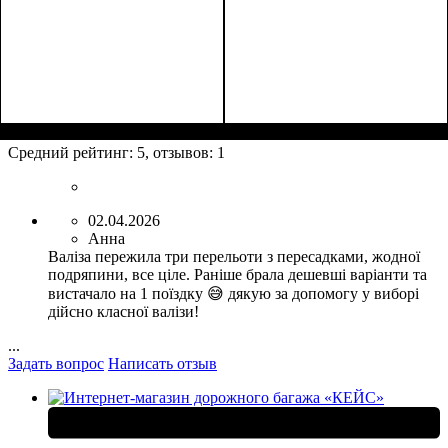
Размер,см (В*Ш*Г)
Объем, л
: 109+17
:
76х51х31+5
Средний рейтинг:
5
, отзывов:
1
02.04.2026
Анна
Валіза пережила три перельоти з пересадками, жодної
подряпини, все ціле. Раніше брала дешевші варіанти та
вистачало на 1 поїздку 😅 дякую за допомогу у виборі
дійсно класної валізи!
...
Задать вопрос
Написать отзыв