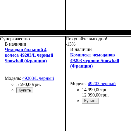
Размер,см (В*Ш*Г)
Объем, л
: 109+17
:
Размер,см (В*Ш*Г)
Объем, л
: 39+8
:
76х51х31+5
55х38х23+5
Суперкачество
Покупайте выгодно!
В наличии
-13%
В наличии
Чемодан большой 4
Комплект чемоданов
колеса 49203/L черный
49203 черный Snowball
Snowball (Франция)
(Франция)
Модель:
49203/L черный
Модель:
49203 черный
5 590
,
00
грн.
14 990
,
00
грн.
Купить
12 990
,
00
грн.
Купить