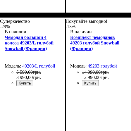
Размер,см (В*Ш*Г)
Объем, л
: 71+13
:
66х45х27+5
Суперкачество
Покупайте выгодно!
-29%
-13%
В наличии
В наличии
Чемодан большой 4
Комплект чемоданов
колеса 49203/L голубой
49203 голубой Snowball
Snowball (Франция)
(Франция)
Модель:
49203/L голубой
Модель:
49203 голубой
5 590
,
00
грн.
14 990
,
00
грн.
3 990
,
00
грн.
12 990
,
00
грн.
Купить
Купить