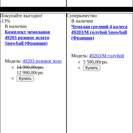
Размер,см (В*Ш*Г)
Объем, л
: 71+13
:
Размер,см (В*Ш*Г)
Объем, л
: 109+17
:
66х45х27+5
76х51х31+5
Покупайте выгодно!
Суперкачество
-13%
В наличии
В наличии
Чемодан средний 4 колеса
Комплект чемоданов
49203/M голубой Snowball
49203 розовое золото
(Франция)
Snowball (Франция)
Модель:
49203/M голубой
Модель:
49203 розовое золото
5 590
,
00
грн.
14 990
,
00
грн.
Купить
12 990
,
00
грн.
Купить